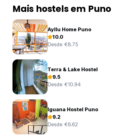
Mais hostels em Puno
Ayllu Home Puno
10.0
Desde €8.75
Terra & Lake Hostel
9.5
Desde €10.94
Iguana Hostel Puno
9.2
Desde €6.62