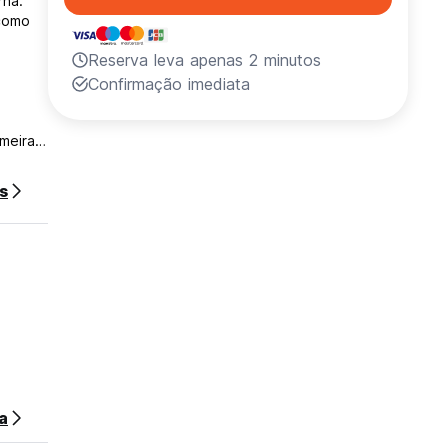
rna.
 como
Reserva leva apenas 2 minutos
Confirmação imediata
meira
s
a