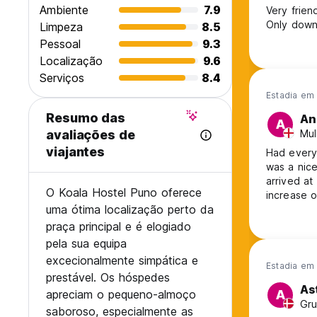
Ambiente
7.9
Very friend
Only down
Limpeza
8.5
Pessoal
9.3
Localização
9.6
Serviços
8.4
Estadia em
Resumo das
An
A
Mul
avaliações de
viajantes
Had every
was a nice
arrived at
O Koala Hostel Puno oferece
increase o
uma ótima localização perto da
makes sen
praça principal e é elogiado
pela sua equipa
excecionalmente simpática e
Estadia em 
prestável. Os hóspedes
As
apreciam o pequeno-almoço
A
Gru
saboroso, especialmente as