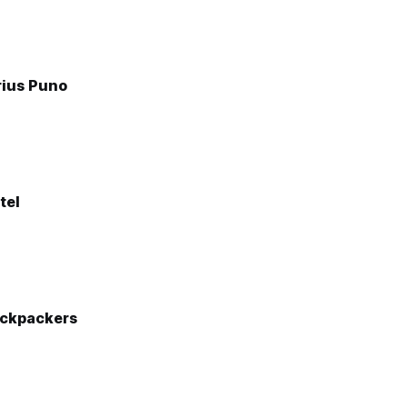
rius Puno
tel
ackpackers