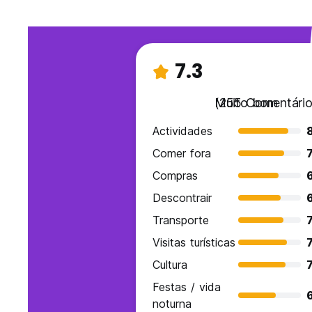
7.3
Muito bom
(255 Comentário
Actividades
8
Comer fora
7
Compras
Descontrair
Transporte
7
Visitas turísticas
7
Cultura
7
Festas / vida
6
noturna