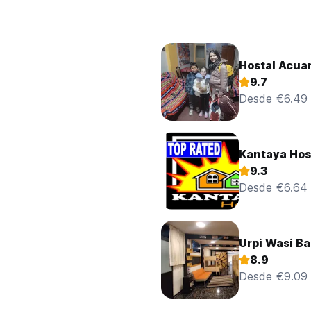
Hostal Acua
9.7
Desde €6.49
Kantaya Hos
9.3
Desde €6.64
Urpi Wasi B
8.9
Desde €9.09