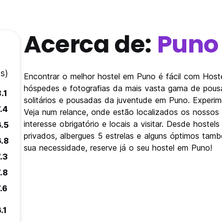
Acerca de:
Puno
s)
Encontrar o melhor hostel em Puno é fácil com Host
hóspedes e fotografias da mais vasta gama de pousa
.1
solitários e pousadas da juventude em Puno. Experim
.4
Veja num relance, onde estão localizados os nosso
interesse obrigatório e locais a visitar. Desde host
6.5
privados, albergues 5 estrelas e alguns óptimos tamb
6.8
sua necessidade, reserve já o seu hostel em Puno!
.3
.8
.6
.1