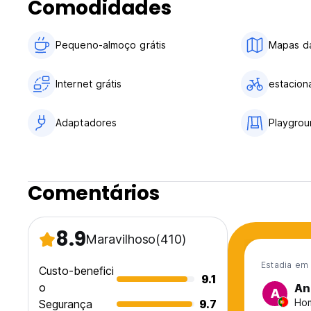
Comodidades
Pequeno-almoço grátis
Mapas da
Internet grátis
estacion
Adaptadores
Playgrou
Comentários
8.9
Maravilhoso
(410)
Estadia em
Custo-benefici
9.1
o
An
A
Hom
Segurança
9.7