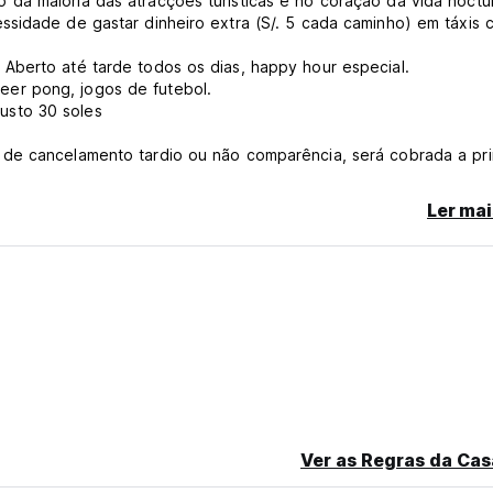
da maioria das atracções turísticas e no coração da vida noctu
ssidade de gastar dinheiro extra (S/. 5 cada caminho) em táxis
Aberto até tarde todos os dias, happy hour especial.
er pong, jogos de futebol.
usto 30 soles
 de cancelamento tardio ou não comparência, será cobrada a pri
Ler mai
 language)
Ver as Regras da Cas