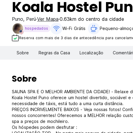
Koala Hostel Pu
Puno
,
Perú
Ver Mapa
0.63km do centro da cidade
Wi-Fi Grátis
Pequeno-almoço
hospedados
Reserva com mais de 3 dias de antecedência para cancelame
Sobre
Regras da Casa
Localização
Comentár
Sobre
SAUNA SPA E O MELHOR AMBIENTE DA CIDADE! - Relaxe dura
Koala Hostel Puno oferece um hostel divertido, sociável 
necessidade de táxis, está tudo a uma curta distância.
PREÇOS INCRIVELMENTE BAIXOS - Veja nossas fotos! Confi
nossos concorrentes! Oferecemos a MELHOR relação cust
spa a preços de mochileiro.
Os hóspedes podem desfrutar :