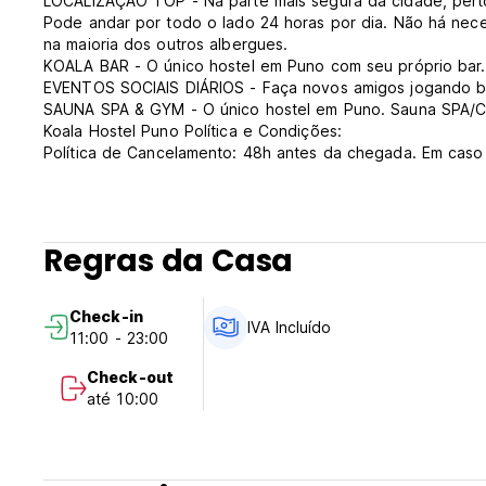
LOCALIZAÇÃO TOP - Na parte mais segura da cidade, perto 
Pode andar por todo o lado 24 horas por dia. Não há nece
na maioria dos outros albergues.
KOALA BAR - O único hostel em Puno com seu próprio bar. 
EVENTOS SOCIAIS DIÁRIOS - Faça novos amigos jogando be
SAUNA SPA & GYM - O único hostel em Puno. Sauna SPA/C
Koala Hostel Puno Política e Condições:
Política de Cancelamento: 48h antes da chegada. Em caso
noite da sua estadia.
Check in das 11.00 às 23.00
Check out antes das 10.00
Pagamento à chegada em dinheiro.
Regras da Casa
Impostos não incluídos (18% IGV)
O pequeno-almoço está incluído
Geral:
Check-in
Receção 24 horas.
IVA Incluído
11:00 - 23:00
Não há toque de recolher
Não há condições especiais. (Auto-translated from original
Check-out
até 10:00