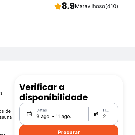
8.9
Maravilhoso
(410)
Verificar a
s.
disponibilidade
Datas
Hóspedes
os de
 sauna
Procurar