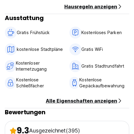
Hausregeln anzeigen
Zahlung bei Ankunft per Bargeld.
Ausstattung
Steuern nicht enthalten - Belegungssteuer 1 EUR pro
Person und Nacht
Frühstück inkludiert.
Gratis Frühstück
Kostenloses Parken
Empfangsstunde 7:00 bis 00:00
Keine Ausgangssperre.
kostenlose Stadtpläne
Gratis WiFi
Wir akzeptieren Kunden nicht jünger als 16 Jahre.
Haustierfreundlich. (Auto-translated from original language)
Kostenloser
Gratis Stadtrundfahrt
Internetzugang
Kostenlose
Kostenlose
Schließfächer
Gepäckaufbewahrung
Alle Eigenschaften anzeigen
Bewertungen
9.3
Ausgezeichnet
(395)