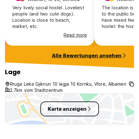
Very lively social hostel. Loveliest
The location is p
people (and two cute dogs).
to the public be
Location is close to beach,
have mixed feeli
market, etc.
hostel: the hosts
breakfast is good
Read more
clean. But the ba
is not that nice -
bathroom with sh
Alle Bewertungen ansehen
inside the house 
most of the time,
4 dorm rooms. Th
Lage
toilets/showers in
construction in t
Rruga Leka Gjiknuri 10 lagja 10 Korriku, Vlore, Albanien
have to leave the
2.7km vom Stadtzentrum
Also there are o
living there
Karte anzeigen