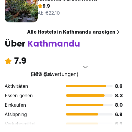
9.9
Ab €22.10
Alle Hostels in Kathmandu anzeigen
Über
Kathmandu
7.9
Sehr gut
(183 Bewertungen)
Aktivitäten
8.6
Essen gehen
8.3
Einkaufen
8.0
Afslapning
6.9
Verkehrsmittel
6.9