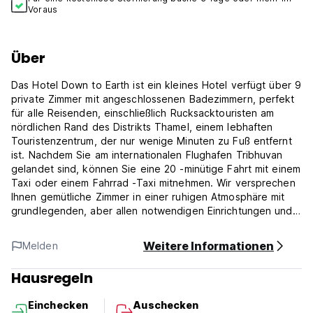
Voraus
Über
Das Hotel Down to Earth ist ein kleines Hotel verfügt über 9
private Zimmer mit angeschlossenen Badezimmern, perfekt
für alle Reisenden, einschließlich Rucksacktouristen am
nördlichen Rand des Distrikts Thamel, einem lebhaften
Touristenzentrum, der nur wenige Minuten zu Fuß entfernt
ist. Nachdem Sie am internationalen Flughafen Tribhuvan
gelandet sind, können Sie eine 20 -minütige Fahrt mit einem
Taxi oder einem Fahrrad -Taxi mitnehmen. Wir versprechen
Ihnen gemütliche Zimmer in einer ruhigen Atmosphäre mit
grundlegenden, aber allen notwendigen Einrichtungen und
einem erstklassigen Service.
Weitere Informationen
Melden
Das Frühstück wird an unserem Dachbericht mit Blick auf die
Stadt und die Berge serviert, die gemäß Ihren
Hausregeln
Anforderungen im Voraus bestellt werden können. Wir
freuen uns darauf, Ihnen zu dienen.
Einchecken
Auschecken