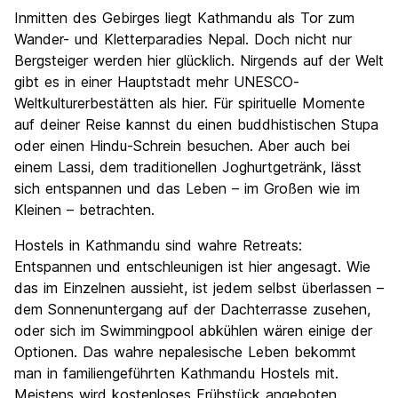
Sehenswürdigkeiten
8.7
Inmitten des Gebirges liegt Kathmandu als Tor zum
Kultur
8.8
Wander- und Kletterparadies Nepal. Doch nicht nur
Nachtleben / Party
Bergsteiger werden hier glücklich. Nirgends auf der Welt
6.4
gibt es in einer Hauptstadt mehr UNESCO-
Preis-Leistungsverhältnis
8.7
Weltkulturerbestätten als hier. Für spirituelle Momente
auf deiner Reise kannst du einen buddhistischen Stupa
oder einen Hindu-Schrein besuchen. Aber auch bei
einem Lassi, dem traditionellen Joghurtgetränk, lässt
sich entspannen und das Leben – im Großen wie im
Kleinen – betrachten.
Hostels in Kathmandu sind wahre Retreats:
Entspannen und entschleunigen ist hier angesagt. Wie
das im Einzelnen aussieht, ist jedem selbst überlassen –
dem Sonnenuntergang auf der Dachterrasse zusehen,
oder sich im Swimmingpool abkühlen wären einige der
Optionen. Das wahre nepalesische Leben bekommt
man in familiengeführten Kathmandu Hostels mit.
Meistens wird kostenloses Frühstück angeboten.