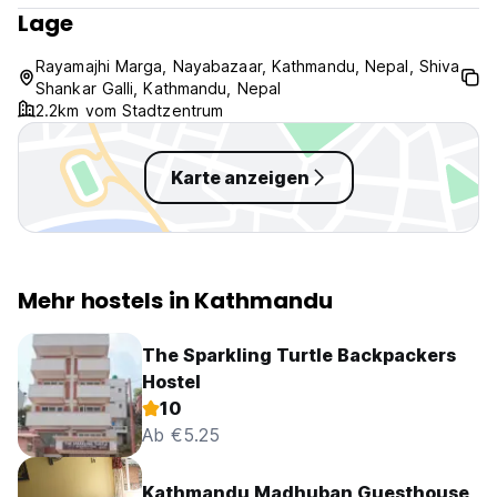
Lage
Rayamajhi Marga, Nayabazaar, Kathmandu, Nepal, Shiva
Shankar Galli, Kathmandu, Nepal
2.2km vom Stadtzentrum
Karte anzeigen
Mehr hostels in Kathmandu
The Sparkling Turtle Backpackers
Hostel
10
Ab €5.25
Kathmandu Madhuban Guesthouse