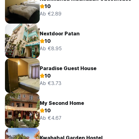
10
Ab €2.89
Nextdoor Patan
10
Ab €8.95
Paradise Guest House
10
Ab €3.73
My Second Home
10
Ab €4.67
Kwabahal Garden Hostel