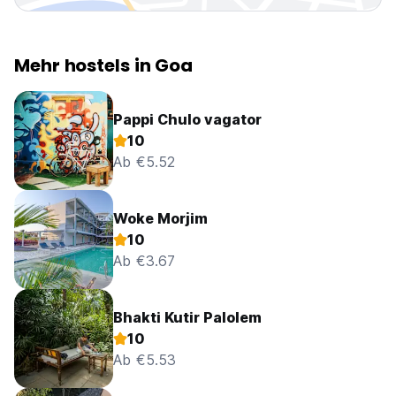
Mehr hostels in Goa
Pappi Chulo vagator
10
Ab €5.52
Woke Morjim
10
Ab €3.67
Bhakti Kutir Palolem
10
Ab €5.53