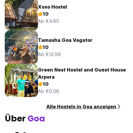
Xoxo Hostel
10
Ab €4.60
Tamasha Goa Vagator
10
Ab €12.99
Green Nest Hostel and Guest House
Arpora
10
Ab €0.06
Alle Hostels in Goa anzeigen
Über
Goa