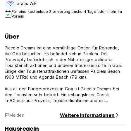
Gratis WiFi
Für eine kostenlose Stornierung buche 4 Tage oder mehr im
Voraus
Über
Piccolo Dreams ist eine vernünftige Option für Reisende,
die Goa besuchen. Es befindet sich in Palolem. Der
Proevepty befindet sich in der Nähe einiger beliebter
Touristenattraktionen und anderer Interessensorte in Goa.
Einige der Touristenattraktionen umfassen Palolem Beach
(900 MTRs) und Agonda Beach (7,9 km).
Aus all den Budgetprozess in Goa ist Piccolo Dreams bei
den Touristen sehr beliebt. Ein reibungsloser Check-
in-/Check-out-Prozess, flexible Richtlinien und ein
freundliches Management erhalten eine große
Kundenzufriedenheit für diese Immobilie. Die Eigenschaft
Weitere Informationen
Melden
verfügt über eine Standard-Check-in-Zeit von 13:15 Uhr und
die Check-out-Zeit mit 11:15 Uhr.
Hausregeln