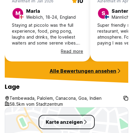
10
Aufenthalt im Jan 2026
Aufenthalt im Apr 
Marla
Santeri
M
S
Weiblich, 18-24, England
Männlich, 
Staying at piccolo was the full
Super friendly sta
experience, food, ping pong,
restaurant, welc
laughs and drinks, the loveliest
atmosphere. For t
waiters and some serene vibes.
paying I was ver
So incredibly chill. The location
amenities.
Read more
did not disappoint at a leisurely
distance from both patnem and
palolem beach. Will definitely be
Alle Bewertungen ansehen
returning 🫶
Lage
Tembewada, Palolem, Canacona, Goa, Indien
58.5km vom Stadtzentrum
Karte anzeigen