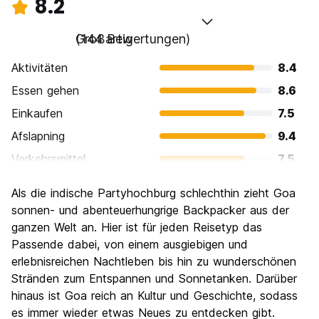
8.2
Großartig
(144 Bewertungen)
Aktivitäten
8.4
Essen gehen
8.6
Einkaufen
7.5
Afslapning
9.4
Verkehrsmittel
7.5
Sehenswürdigkeiten
7.8
Als die indische Partyhochburg schlechthin zieht Goa
Kultur
7.7
sonnen- und abenteuerhungrige Backpacker aus der
Nachtleben / Party
ganzen Welt an. Hier ist für jeden Reisetyp das
8.7
Passende dabei, von einem ausgiebigen und
Preis-Leistungsverhältnis
8.3
erlebnisreichen Nachtleben bis hin zu wunderschönen
Stränden zum Entspannen und Sonnetanken. Darüber
hinaus ist Goa reich an Kultur und Geschichte, sodass
es immer wieder etwas Neues zu entdecken gibt.