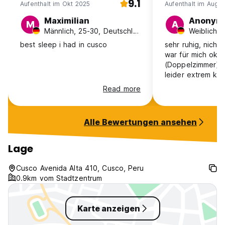
9.1
Aufenthalt im Okt 2025
Aufenthalt im Aug 
Maximilian
Anonym
M
A
Männlich, 25-30, Deutschland
best sleep i had in cusco
sehr ruhig, nicht 
war für mich ok. 
(Doppelzimmer), 
leider extrem kal
zum Duschen, Was
Read more
mittelmäßig. Gute
auch nochmal wi
Alle Bewertungen ansehen
Lage
Cusco Avenida Alta 410, Cusco, Peru
0.9km vom Stadtzentrum
Karte anzeigen