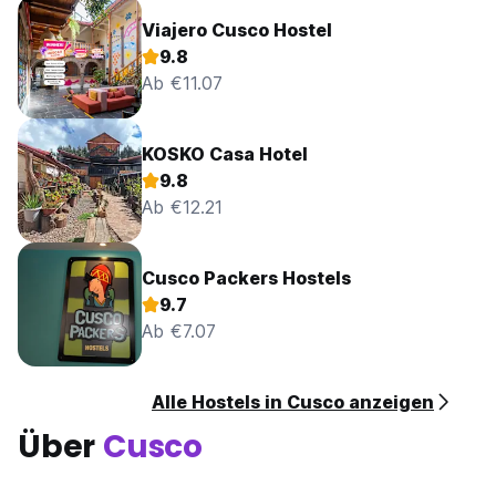
Viajero Cusco Hostel
9.8
Ab €11.07
KOSKO Casa Hotel
9.8
Ab €12.21
Cusco Packers Hostels
9.7
Ab €7.07
Alle Hostels in Cusco anzeigen
Über
Cusco