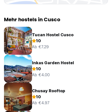
Mehr hostels in Cusco
Tucan Hostel Cusco
10
Ab €7.29
Inkas Garden Hostel
10
Ab €4.00
Chusay Rooftop
10
Ab €4.97