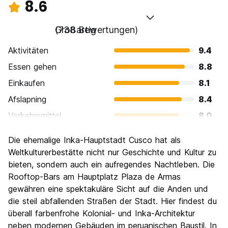
8.6
Großartig
(738 Bewertungen)
Aktivitäten
9.4
Essen gehen
8.8
Einkaufen
8.1
Afslapning
8.4
Verkehrsmittel
8.0
Sehenswürdigkeiten
9.4
Die ehemalige Inka-Hauptstadt Cusco hat als
Kultur
9.5
Weltkulturerbestätte nicht nur Geschichte und Kultur zu
Nachtleben / Party
bieten, sondern auch ein aufregendes Nachtleben. Die
8.0
Rooftop-Bars am Hauptplatz Plaza de Armas
Preis-Leistungsverhältnis
8.2
gewähren eine spektakuläre Sicht auf die Anden und
die steil abfallenden Straßen der Stadt. Hier findest du
überall farbenfrohe Kolonial- und Inka-Architektur
neben modernen Gebäuden im peruanischen Baustil. In