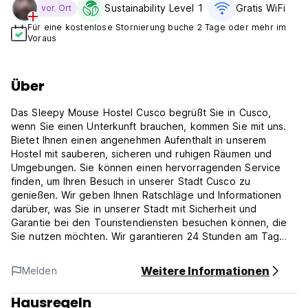
Sustainability Level 1
Gratis WiFi
vor Ort
Für eine kostenlose Stornierung buche 2 Tage oder mehr im
Voraus
Über
Das Sleepy Mouse Hostel Cusco begrüßt Sie in Cusco,
wenn Sie einen Unterkunft brauchen, kommen Sie mit uns.
Bietet Ihnen einen angenehmen Aufenthalt in unserem
Hostel mit sauberen, sicheren und ruhigen Räumen und
Umgebungen. Sie können einen hervorragenden Service
finden, um Ihren Besuch in unserer Stadt Cusco zu
genießen. Wir geben Ihnen Ratschläge und Informationen
darüber, was Sie in unserer Stadt mit Sicherheit und
Garantie bei den Touristendiensten besuchen können, die
Sie nutzen möchten. Wir garantieren 24 Stunden am Tag
heißes Wasser, Internet (WLAN), Book Exchange, einen
sicheren Ort, an dem Sie Ihre Wertsachen aufbewahren und
Weitere Informationen
Melden
die Kücheneinrichtung für die Verwendung von Gast und
kostenlose lokale Anrufe implementieren können. Das
Hausregeln
Sleepy Mouse Hostel befinden uns auf Avenida Alta Nr. 410