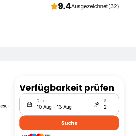
9.4
Ausgezeichnet
(32)
Verfügbarkeit prüfen
m
Daten
Gäste
Gesu-
Suche