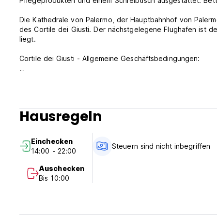
Pflegeprodukten und einem Schreibtisch ausgestattet. Bet
Die Kathedrale von Palermo, der Hauptbahnhof von Palerm
des Cortile dei Giusti. Der nächstgelegene Flughafen ist d
liegt.
Cortile dei Giusti - Allgemeine Geschäftsbedingungen:
Stornierungsbedingungen: 2 Tage vor Anreise. Im Falle ein
Nacht Ihres Aufenthalts in Rechnung gestellt.
Check-in von 14:00 bis 22:00 Uhr.
Hausregeln
Check-out vor 11:00 Uhr.
Zahlung bei der Ankunft per Bargeld, Kredit- und Debitkart
Einchecken
Diese Unterkunft kann Ihre Karte vor der Ankunft vorautori
Steuern sind nicht inbegriffen
14:00 - 22:00
Kurtaxe nicht inbegriffen.
Auschecken
Frühstück nicht inbegriffen.
Bis 10:00
Allgemein:
Rezeptionszeiten: 7:00 bis 22:00 Uhr.
Keine Ausgangssperre.