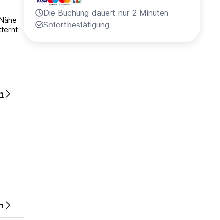
Die Buchung dauert nur 2 Minuten
 Nähe
Sofortbestätigung
tfernt
rste
n
n