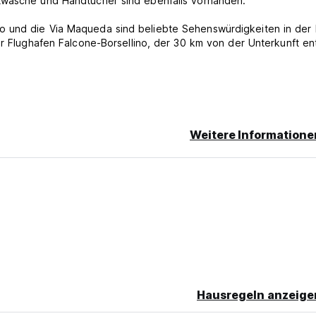
twäsche und Handtücher sind ebenfalls vorhanden.
o und die Via Maqueda sind beliebte Sehenswürdigkeiten in der
er Flughafen Falcone-Borsellino, der 30 km von der Unterkunft en
er verspäteten Stornierung oder Nichterscheinen wird Ihnen die e
Weitere Informatione
e.
sieren.
Hausregeln anzeige