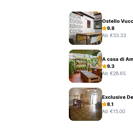
Ostello Vucc
9.8
Ab €33.33
A casa di Am
9.3
Ab €28.65
Exclusive D
8.1
Ab €15.00