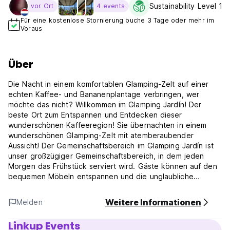
Sustainability Level 1
vor Ort
4 events
Für eine kostenlose Stornierung buche 3 Tage oder mehr im
Voraus
Über
Die Nacht in einem komfortablen Glamping-Zelt auf einer
echten Kaffee- und Bananenplantage verbringen, wer
möchte das nicht? Willkommen im Glamping Jardín! Der
beste Ort zum Entspannen und Entdecken dieser
wunderschönen Kaffeeregion! Sie übernachten in einem
wunderschönen Glamping-Zelt mit atemberaubender
Aussicht! Der Gemeinschaftsbereich im Glamping Jardín ist
unser großzügiger Gemeinschaftsbereich, in dem jeden
Morgen das Frühstück serviert wird. Gäste können auf den
bequemen Möbeln entspannen und die unglaubliche
Aussicht genießen, Mittag- oder Abendessen in der
Gemeinschaftsküche zubereiten, fernsehen oder Netflix
Weitere Informationen
Melden
schauen, in der Bibliothek nach einem guten Buch stöbern
oder eines unserer zahlreichen Brett- und Kartenspiele
Linkup Events
spielen. Sie können auch von unseren komfortablen