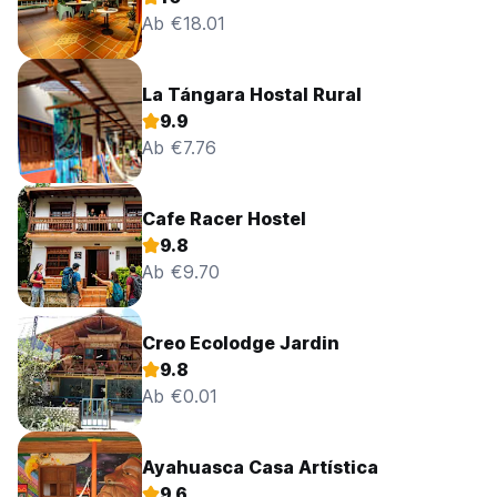
Ab €18.01
La Tángara Hostal Rural
9.9
Ab €7.76
Cafe Racer Hostel
9.8
Ab €9.70
Creo Ecolodge Jardin
9.8
Ab €0.01
Ayahuasca Casa Artística
9.6