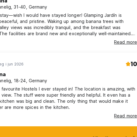
ana
nnelig, 31-40, Germany
 stay—wish I would have stayed longer! Glamping Jardín is
 peaceful, and pristine. Waking up among banana trees with
alley views was incredibly tranquil, and the breakfast was
 The facilities are brand new and exceptionally well-maintained.
 her partner are fantastic hosts who go above and beyond.
Read more
ize great activities, and the coffee tour was a total highlight!
3 nights here and highly recommend it.
10
g i jun 2026
ina
nnelig, 18-24, Germany
favourite Hostels I ever stayed in! The location is amazing, with
l view. The stuff were super friendly and helpful. It even has a
itchen was big and clean. The only thing that would make it
r are more spices in the kitchen.
Read more