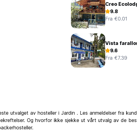
Creo Ecolod
9.8
Fra €0.01
Vista farall
9.6
Fra €7.39
ste utvalget av hosteller i Jardin . Les anmeldelser fra kun
reftelser. Og hvorfor ikke sjekke ut vårt utvalg av de best
ackerhosteller.