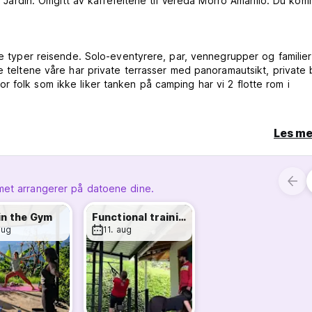
 i Jardin. Omgitt av kaffefeltene til Vereda Morro Amarillo. Du ko
le typer reisende. Solo-eventyrere, par, vennegrupper og familier 
ge teltene våre har private terrasser med panoramautsikt, private
 folk som ikke liker tanken på camping har vi 2 flotte rom i
Les me
ing eller manglende oppmøte, vil du bli belastet den første natten
met arrangerer på datoene dine.
sel)
in the Gym
Functional training
aug
11. aug