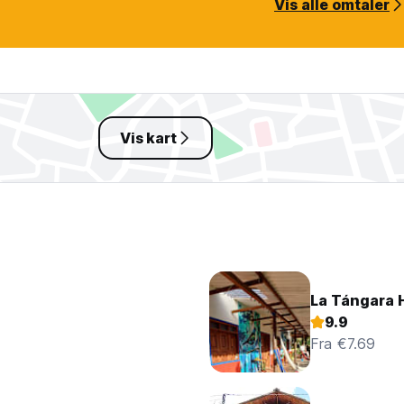
Vis alle omtaler
Vis kart
La Tángara H
9.9
Fra €7.69