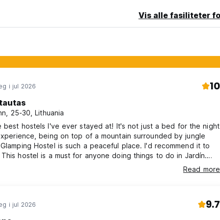
Vis alle fasiliteter f
10
g i jul 2026
tautas
n, 25-30, Lithuania
 best hostels I've ever stayed at! It's not just a bed for the night
experience, being on top of a mountain surrounded by jungle
 Glamping Hostel is such a peaceful place. I'd recommend it to
This hostel is a must for anyone doing things to do in Jardín.
were super helpful with activities and hikes, and breakfast was
Read more
9.7
g i jul 2026