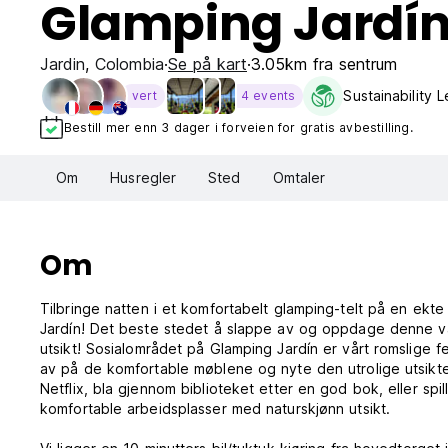
Glamping Jardí
Jardin
,
Colombia
Se på kart
3.05km fra sentrum
Sustainability L
vert
4 events
Bestill mer enn 3 dager i forveien for gratis avbestilling.
Om
Husregler
Sted
Omtaler
Om
Tilbringe natten i et komfortabelt glamping-telt på en ekt
Jardín! Det beste stedet å slappe av og oppdage denne vak
utsikt! Sosialområdet på Glamping Jardín er vårt romslige
av på de komfortable møblene og nyte den utrolige utsikten
Netflix, bla gjennom biblioteket etter en god bok, eller spi
komfortable arbeidsplasser med naturskjønn utsikt.