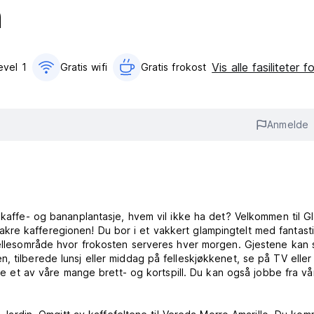
n
Vis alle fasiliteter f
evel 1
Gratis wifi‎
Gratis frokost‎
Anmelde
e kaffe- og bananplantasje, hvem vil ikke ha det? Velkommen til G
re kafferegionen! Du bor i et vakkert glampingtelt med fantast
 fellesområde hvor frokosten serveres hver morgen. Gjestene kan
, tilberede lunsj eller middag på felleskjøkkenet, se på TV eller
lle et av våre mange brett- og kortspill. Du kan også jobbe fra vå