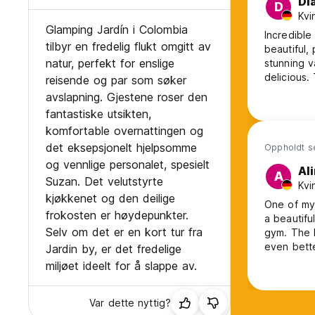
Di
D
Kvi
Glamping Jardín i Colombia
Incredible
tilbyr en fredelig flukt omgitt av
beautiful,
natur, perfekt for enslige
stunning v
delicious.
reisende og par som søker
Suzan and
avslapning. Gjestene roser den
They organ
fantastiske utsikten,
Loved my 
komfortable overnattingen og
det eksepsjonelt hjelpsomme
Oppholdt se
og vennlige personalet, spesielt
Al
A
Suzan. Det velutstyrte
Kvi
kjøkkenet og den deilige
One of my 
frokosten er høydepunkter.
a beautifu
Selv om det er en kort tur fra
gym. The k
even bette
Jardin by, er det fredelige
miljøet ideelt for å slappe av.
Var dette nyttig?