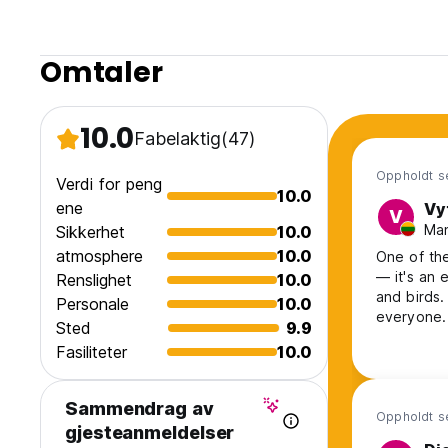
Omtaler
10.0
Fabelaktig
(47)
Oppholdt se
Verdi for peng
10.0
ene
Vy
V
Man
Sikkerhet
10.0
atmosphere
10.0
One of the
— it's an 
Renslighet
10.0
and birds.
Personale
10.0
everyone. 
Sted
9.9
The staff 
Fasiliteter
10.0
delicious!
Sammendrag av
Oppholdt se
gjesteanmeldelser