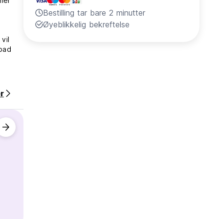
mmer
Bestilling tar bare 2 minutter
Øyeblikkelig bekreftelse
vil
 bad
r
 av