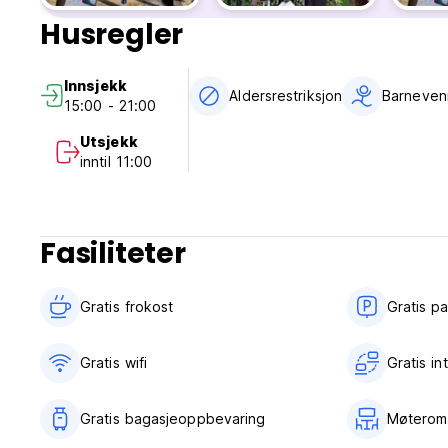
Barn er velkommen fra 6 år. (Auto-translated from original 
Husregler
Innsjekk
Aldersrestriksjon
Barneven
15:00 - 21:00
Utsjekk
inntil 11:00
Fasiliteter
Gratis frokost‎
Gratis p
Gratis wifi‎
Gratis in
Gratis bagasjeoppbevaring
Møterom