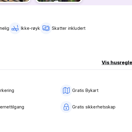
language)
nelig
Ikke-røyk
Skatter inkludert
Vis husregle
arkering
Gratis Bykart
ternettilgang
Gratis sikkerhetsskap