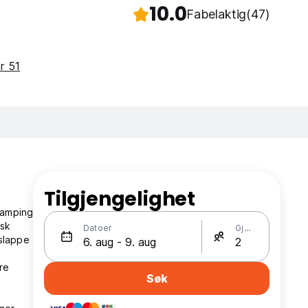
10.0
Fabelaktig
(47)
or 51
Tilgjengelighet
lamping
isk
Datoer
Gjester
 slappe
re
Søk