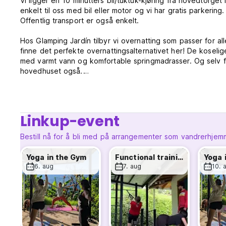
Vi ligger en 10 minutters bil/tuktuk-kjøring fra hovedtorget
enkelt til oss med bil eller motor og vi har gratis parkering.
Offentlig transport er også enkelt.
Hos Glamping Jardín tilbyr vi overnatting som passer for al
finne det perfekte overnattingsalternativet her! De koseli
med varmt vann og komfortable springmadrasser. Og selv for
hovedhuset også.
Glamping Jardíns retningslinjer og betingelser:
Avbestillingsregler: 2 dager før ankomst. Ved sen avbestill
Linkup-event
oppholdet.
Bestill nå for å bli med på arrangementer som vandrerhjem
Innsjekking fra 15.00 til 22.00 (senere er mulig på forespør
Sjekk ut før kl. 11.00 (senere er mulig på forespørsel)
Yoga in the Gym
Functional training
Yoga 
6. aug
7. aug
10. 
Betaling ved ankomst med kontanter
Skatter inkludert
Frokost inkludert
Generell:
Resepsjonen fra kl. 07.00 til 22.00