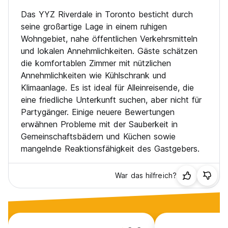
Das YYZ Riverdale in Toronto besticht durch
YYZ Riverdale Policy and Conditions:
seine großartige Lage in einem ruhigen
Wohngebiet, nahe öffentlichen Verkehrsmitteln
Cancellation policy: 48 hs before arrival. In case of a late
und lokalen Annehmlichkeiten. Gäste schätzen
cancellation or No Show, you will be charged the first night
of your stay.
die komfortablen Zimmer mit nützlichen
Annehmlichkeiten wie Kühlschrank und
Check in from 15:00 to 00:00 .
Klimaanlage. Es ist ideal für Alleinreisende, die
Check out until 11:00 .
eine friedliche Unterkunft suchen, aber nicht für
Partygänger. Einige neuere Bewertungen
Payment upon arrival by credit and debit cards.
erwähnen Probleme mit der Sauberkeit in
Taxes included
Gemeinschaftsbädern und Küchen sowie
mangelnde Reaktionsfähigkeit des Gastgebers.
Breakfast not included
General:
War das hilfreich?
24 hours reception.
No curfew.