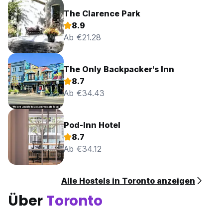
The Clarence Park
8.9
Ab €21.28
The Only Backpacker's Inn
8.7
Ab €34.43
Pod-Inn Hotel
8.7
Ab €34.12
Alle Hostels in Toronto anzeigen
Über
Toronto