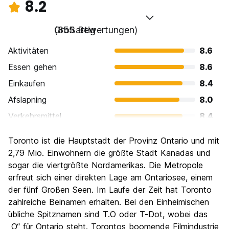
8.2
Großartig
(855 Bewertungen)
Aktivitäten
8.6
Essen gehen
8.6
Einkaufen
8.4
Afslapning
8.0
Verkehrsmittel
8.4
Sehenswürdigkeiten
8.3
Toronto ist die Hauptstadt der Provinz Ontario und mit
Kultur
8.4
2,79 Mio. Einwohnern die größte Stadt Kanadas und
Nachtleben / Party
sogar die viertgrößte Nordamerikas. Die Metropole
8.1
erfreut sich einer direkten Lage am Ontariosee, einem
Preis-Leistungsverhältnis
7.2
der fünf Großen Seen. Im Laufe der Zeit hat Toronto
zahlreiche Beinamen erhalten. Bei den Einheimischen
übliche Spitznamen sind T.O oder T-Dot, wobei das
„O“ für Ontario steht. Torontos boomende Filmindustrie