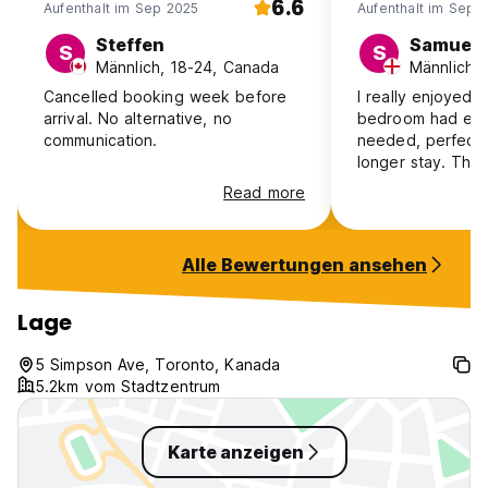
6.6
Aufenthalt im Sep 2025
Aufenthalt im Sep 
Steffen
Samuel
S
S
Männlich, 18-24, Canada
Männlich, 
Cancelled booking week before
I really enjoyed 
arrival. No alternative, no
bedroom had ever
communication.
needed, perfect f
longer stay. The 
equipped, bathr
Read more
and on the whole
perfect mix betwe
and privacy. Met
Alle Bewertungen ansehen
people also stayi
liked being close
Park.
Lage
5 Simpson Ave, Toronto, Kanada
5.2km vom Stadtzentrum
Karte anzeigen