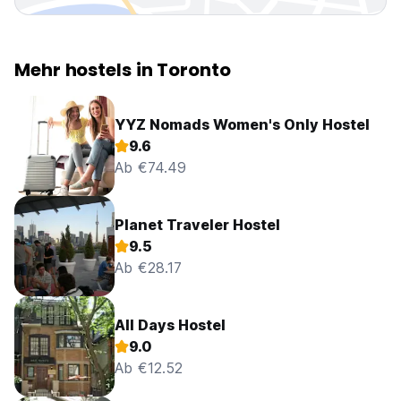
Mehr hostels in Toronto
YYZ Nomads Women's Only Hostel
9.6
Ab €74.49
Planet Traveler Hostel
9.5
Ab €28.17
All Days Hostel
9.0
Ab €12.52