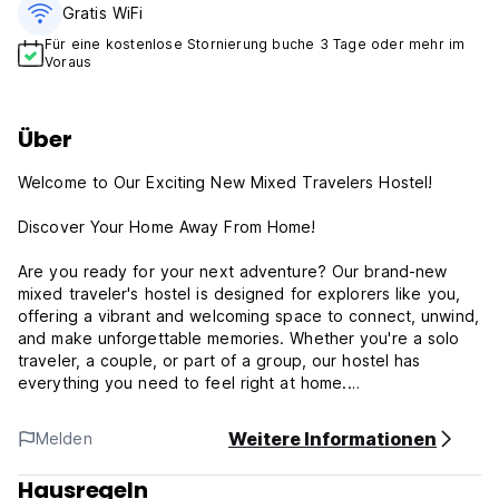
Gratis WiFi
Für eine kostenlose Stornierung buche 3 Tage oder mehr im
Voraus
Über
Welcome to Our Exciting New Mixed Travelers Hostel!
Discover Your Home Away From Home!
Are you ready for your next adventure? Our brand-new
mixed traveler's hostel is designed for explorers like you,
offering a vibrant and welcoming space to connect, unwind,
and make unforgettable memories. Whether you're a solo
traveler, a couple, or part of a group, our hostel has
everything you need to feel right at home.
What We Offer:
Weitere Informationen
Melden
- Stylish Private Rooms: Choose from a variety of
Hausregeln
accommodations, including cozy twin-bed private rooms