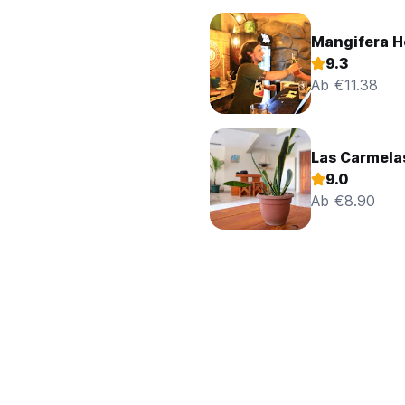
Mangifera H
9.3
Ab €11.38
Las Carmela
9.0
Ab €8.90