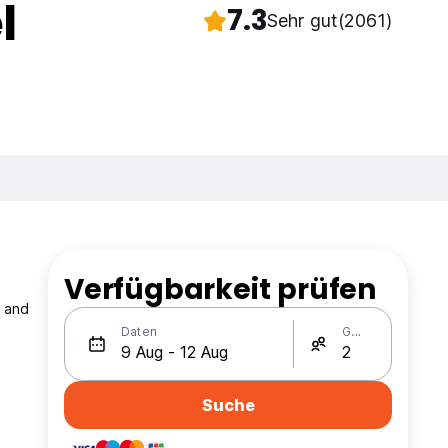
l
7.3
Sehr gut
(2061)
Verfügbarkeit prüfen
k and
Daten
Gäste
Suche