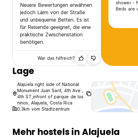
shower - No kitchen at all and so no possibility to prepare own food -
Neuere Bewertungen erwähnen
Beds are v
jedoch Lärm von der Straße
und unbequeme Betten. Es ist
für Reisende geeignet, die eine
praktische Zwischenstation
benötigen.
War das hilfreich?
Lage
Alajuela right side of National
Monument Juan Sant, 4th Ave ,
4th ST,infront of parque de los
ninos, Alajuela, Costa Rica
0.3km vom Stadtzentrum
Mehr hostels in Alajuela