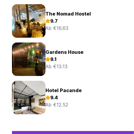
The Nomad Hostel
9.7
Ab €16.63
Gardens House
9.1
Ab €13.13
Hotel Pacande
9.4
Ab €12.52