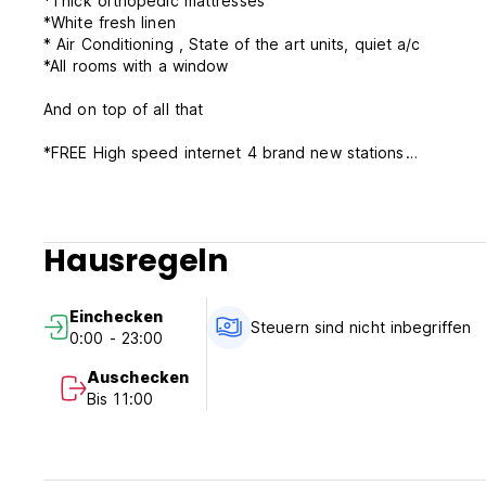
*Thick orthopedic mattresses
*White fresh linen
* Air Conditioning , State of the art units, quiet a/c
*All rooms with a window
And on top of all that
*FREE High speed internet 4 brand new stations
*FRRE wireless connection for your laptop
*FREE airport shuttle; 4:10am, 5:30am, 8:40am, 10:15am, 1
Please take note that the shuttle runs from 4:10am til 10pm
We would love to pick you up no problem, BETWEEN THE H
Hausregeln
please take a cab here. It´s about $6 or $7. We will be wai
*FREE airport pick up-You have to send your flight informa
Einchecken
Steuern sind nicht inbegriffen
0:00 - 23:00
What Lonely Planet, latest edition, (2011) says about us :
**************************************
Auschecken
This brand-new 21-room inn facing the Parque de los Niños 
Bis 11:00
dormitory rooms. An interior atrium is draped in plants and
while watching the planes take off at the international airpo
Dormitories are wonderfully uncluttered ( only four people