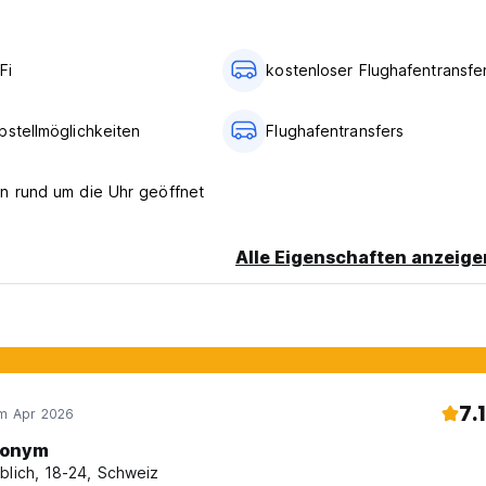
 equipped with cable TV and double-pane windows.
ng-sized bed.
Fi
kostenloser Flughafentransfe
juela for plenty of reasons, but just to put it in a few words : 
bstellmöglichkeiten
Flughafentransfers
value and that is what we have waiting for you so book now !!
n rund um die Uhr geöffnet
rder to guarantee booking. If there is any issue we will contact y
Alle Eigenschaften anzeige
7.1
im Apr 2026
onym
blich, 18-24, Schweiz