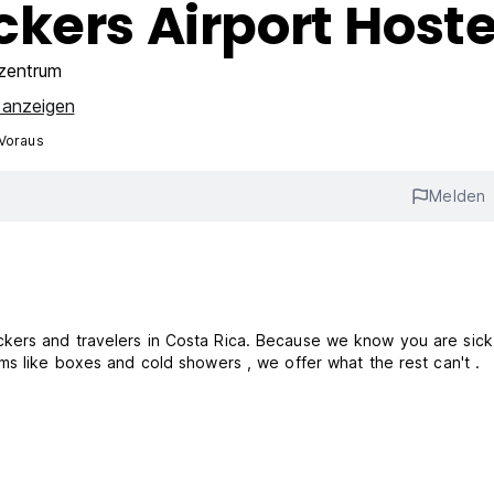
kers Airport Hoste
zentrum
 anzeigen
 Voraus
Melden
ckers and travelers in Costa Rica. Because we know you are sic
s , hot tiny rooms like boxes and cold showers , we offer what the rest can't .