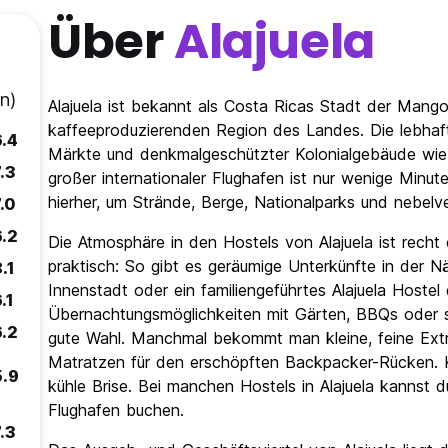
Über
Alajuela
n)
Alajuela ist bekannt als Costa Ricas Stadt der Mang
kaffeeproduzierenden Region des Landes. Die lebhaft
6.4
Märkte und denkmalgeschützter Kolonialgebäude wie di
.3
großer internationaler Flughafen ist nur wenige Min
hierher, um Strände, Berge, Nationalparks und nebe
.0
6.2
Die Atmosphäre in den Hostels von Alajuela ist recht
praktisch: So gibt es geräumige Unterkünfte in der N
.1
Innenstadt oder ein familiengeführtes Alajuela Hostel
.1
Übernachtungsmöglichkeiten mit Gärten, BBQs oder s
6.2
gute Wahl. Manchmal bekommt man kleine, feine Ext
Matratzen für den erschöpften Backpacker-Rücken. Kl
5.9
kühle Brise. Bei manchen Hostels in Alajuela kannst
Flughafen buchen.
.3