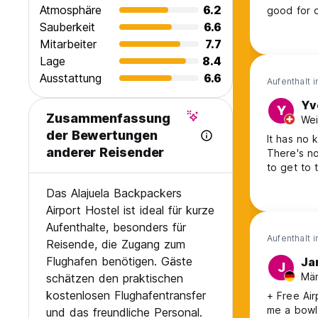
Atmosphäre
6.2
good for o
Sauberkeit
6.6
Mitarbeiter
7.7
Lage
8.4
Ausstattung
6.6
Aufenthalt 
Yv
Y
Zusammenfassung
Wei
der Bewertungen
It has no 
anderer Reisender
There's no
to get to 
Das Alajuela Backpackers
Airport Hostel ist ideal für kurze
Aufenthalte, besonders für
Aufenthalt 
Reisende, die Zugang zum
Flughafen benötigen. Gäste
Ja
J
Män
schätzen den praktischen
kostenlosen Flughafentransfer
+ Free Airport Sh
me a bowl for my breakfa
und das freundliche Personal.