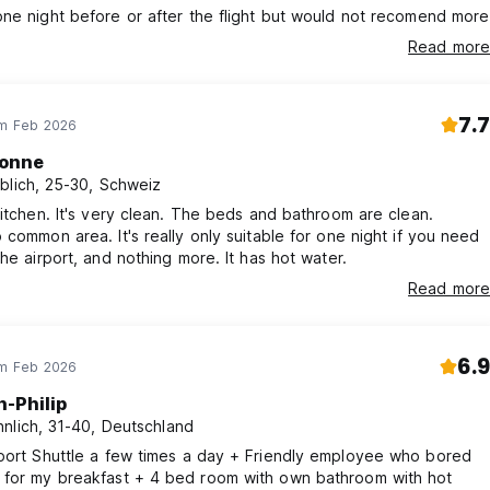
ne night before or after the flight but would not recomend more
Read more
7.7
im Feb 2026
onne
blich, 25-30, Schweiz
kitchen. It's very clean. The beds and bathroom are clean.
 common area. It's really only suitable for one night if you need
the airport, and nothing more. It has hot water.
Read more
6.9
im Feb 2026
n-Philip
nlich, 31-40, Deutschland
uttle a few times a day + Friendly employee who bored
st + 4 bed room with own bathroom with hot