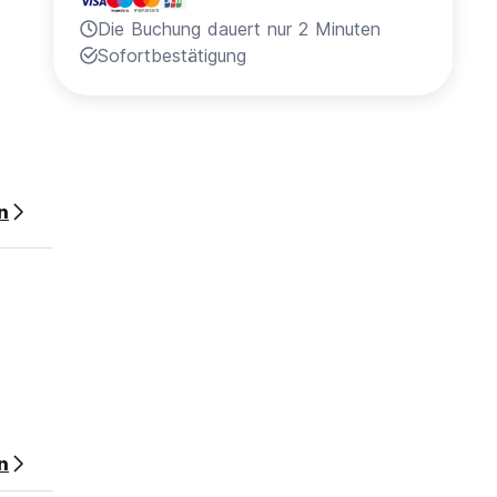
Die Buchung dauert nur 2 Minuten
Sofortbestätigung
n
ng of
ers
n
rivate