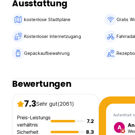
Ausstattung
rooms are graceful, decorated in serene earth tones and
More expensive junior suites have plasma TV and comfy ki
kostenlose Stadtpläne
Gratis Wi
Plus there is wi-fi all over the hotel .
We are the author's choice as the best budget option in Ala
Kostenloser Internetzugang
Fahrrada
what you want and that is : good , cheap and great money 
Gepäckaufbewahrung
Rezeptio
Important note: We have to check credit card info first in o
order to get right credit card details
Bewertungen
7.3
Sehr gut
(2061)
Aufenthalt 
Preis-Leistungs
7.2
verhältnis
An
A
Wei
Sicherheit
8.3