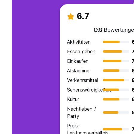
6.7
Gut
(76 Bewertunge
Aktivitäten
Essen gehen
7
Einkaufen
7
Afslapning
Verkehrsmittel
8
Sehenswürdigkeiten
6
Kultur
Nachtleben /
Party
Preis-
7
Leistungsverhältnis