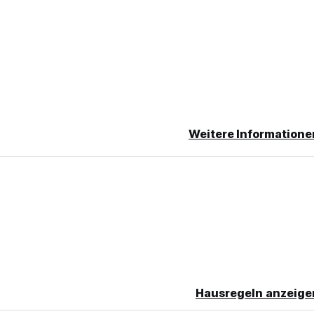
1:30am
Weitere Informatione
.
OURS OF 10AM AND 10PM but if you exit the airport after 10pm
ting for you.
tion 24 hours in advance.
is less a hostel than a full-blown hotel equipped with a smatteri
 a 4th floor bean bag lounge offers a prime opportunity to sip be
rt in the distance.
Hausregeln anzeige
 to a room ) and each come with their own bathroom , while the p