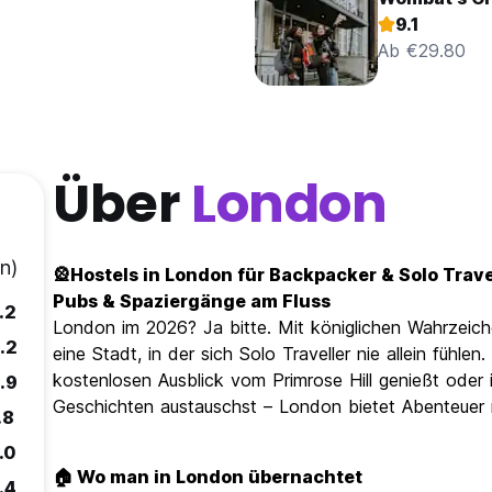
9.1
Ab €29.80
Über
London
n)
🎡Hostels in London für Backpacker & Solo Trav
Pubs & Spaziergänge am Fluss
.2
London im 2026? Ja bitte. Mit königlichen Wahrzeic
.2
eine Stadt, in der sich Solo Traveller nie allein fühle
kostenlosen Ausblick vom Primrose Hill genießt oder
.9
Geschichten austauschst – London bietet Abenteuer m
.8
.0
🏠 Wo man in London übernachtet
.4