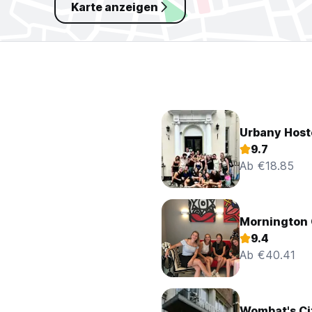
Karte anzeigen
Urbany Host
9.7
Ab €18.85
Mornington
9.4
Ab €40.41
Wombat's Ci