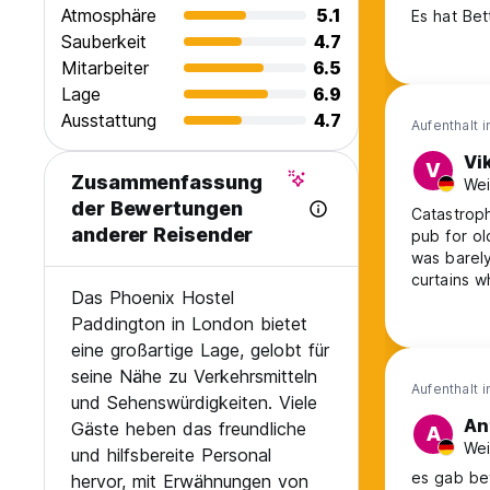
Atmosphäre
5.1
Es hat Be
Sauberkeit
4.7
Mitarbeiter
6.5
Lage
6.9
Ausstattung
4.7
Aufenthalt 
Vi
V
Zusammenfassung
Wei
der Bewertungen
Catastroph
anderer Reisender
pub for ol
was barely
curtains w
Das Phoenix Hostel
unwelcomin
Paddington in London bietet
announcing
knock thou
eine großartige Lage, gelobt für
seine Nähe zu Verkehrsmitteln
Aufenthalt 
und Sehenswürdigkeiten. Viele
An
Gäste heben das freundliche
A
Wei
und hilfsbereite Personal
es gab be
hervor, mit Erwähnungen von