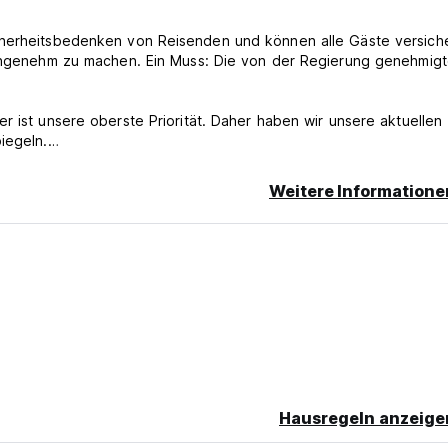
cherheitsbedenken von Reisenden und können alle Gäste versich
d angenehm zu machen. Ein Muss: Die von der Regierung genehmig
r ist unsere oberste Priorität. Daher haben wir unsere aktuellen
iegeln.
Weitere Informatione
 lassen die Gäste ihr Gepäck bis zum Check-in in unserem Halte
 Check -in -Datum stornieren. Nach diesem Datum wird der volle
Hausregeln anzeige
st nicht erstattungsfähig, falls der Gast seine Buchung nach dem