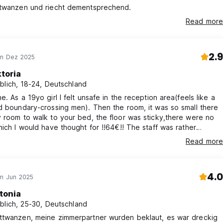
ttwanzen und riecht dementsprechend.
Read more
2.9
im Dez 2025
ktoria
blich, 18-24, Deutschland
e. As a 19yo girl I felt unsafe in the reception area(feels like a
d boundary-crossing men). Then the room, it was so small there
 room to walk to your bed, the floor was sticky,there were no
hich I would have thought for !!64€!! The staff was rather
g, one worker also just went into my (female) room without
Read more
 that hes a worker and started rearranging our bags(he did
gh). There was also no kitchen,or i wasnt told.Dirty bathroom
4.0
im Jun 2025
tonia
blich, 25-30, Deutschland
ttwanzen, meine zimmerpartner wurden beklaut, es war dreckig