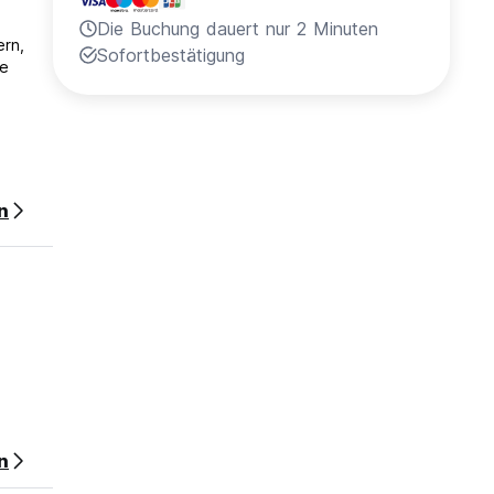
Die Buchung dauert nur 2 Minuten
ern,
Sofortbestätigung
te
n
raum
n