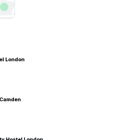
el London
 Camden
ty Hostel London