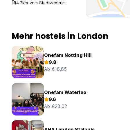
4.2km vom Stadtzentrum
Mehr hostels in London
Onefam Notting Hill
9.8
Ab €18.85
Onefam Waterloo
9.6
Ab €23.02
YHA London St Pauls