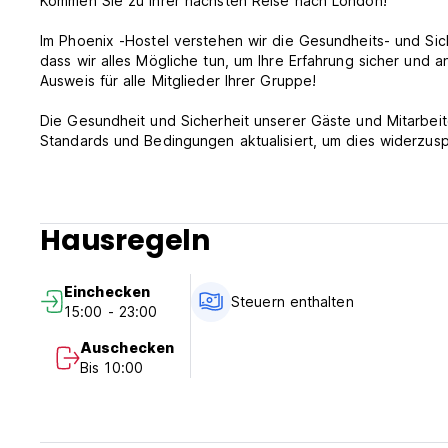
Kommen Sie zu Ihrer nächsten Reise nach London!
Im Phoenix -Hostel verstehen wir die Gesundheits- und Si
dass wir alles Mögliche tun, um Ihre Erfahrung sicher un
Ausweis für alle Mitglieder Ihrer Gruppe!
Die Gesundheit und Sicherheit unserer Gäste und Mitarbeite
Standards und Bedingungen aktualisiert, um dies widerzusp
Hostelempfang offene Stunden:
24/7
Hausregeln
Check-in: Ab 14 Uhr am Ankunftstag (wenn früher ankommt,
Räume auschecken: bis 10 Uhr morgens
Einchecken
Formen der ID akzeptiert:
Steuern enthalten
15:00 - 23:00
UK/ROI -Führerschein
EU/EEA -Identitätskarte
Auschecken
Internationaler Pass
Bis 10:00
Die Gäste können ihre Reservierung bis zu 2 Tage vor dem
Betrag berechnet.
Die Zahlung wird bei der Ankunft vollständig erfolgen und i