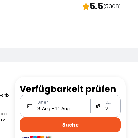
5.5
(5308)
Verfügbarkeit prüfen
oenix
Daten
Gäste
aber
uiz
Suche