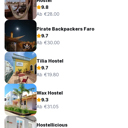
Hostel
9.8
Ab €28.00
Pirate Backpackers Faro
9.7
Ab €30.00
Tilia Hostel
9.7
Ab €19.80
Wax Hostel
9.3
Ab €31.05
Hostellicious