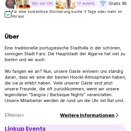
Gratis WiFi
30+ vor Ort
17 events
Für eine kostenlose Stornierung buche 3 Tage oder mehr im
Voraus
Über
Eine traditionelle portugiesische Stadtvilla in der schönen,
sonnigen Stadt Faro. Die Hauptstadt der Algarve hat viel zu
bieten und wir auch.
Wo fangen wir an? Nun, unsere Gäste erinnern uns ständig
daran, dass wir eine der besten Hostel-Atmosphären haben,
die sie je erlebt haben. Viele unserer Gäste sind jetzt
unsere Freunde, die oft zurückkommen, wenn wir unsere
legendären "Sangria / Barbeque Nights" veranstalten.
Unsere Mitarbeiter werden dir rund um die Uhr mit Rat und
Tat zur Seite stehen, denn wir möchten, dass du dich hier
wie zu Hause fühlt und wir wissen, dass du es auch wirst.
Weitere Informationen
Melden
Was kann man in Faro machen? Mache eine Fahrradtour
Linkup Events
durch den Naturpark Ria Formosa und entdeckte auf dem