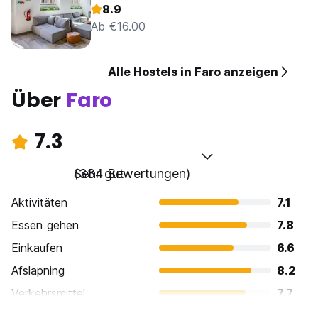
8.9
Ab €16.00
Alle Hostels in Faro anzeigen
Über
Faro
7.3
Sehr gut
(384 Bewertungen)
Aktivitäten
7.1
Essen gehen
7.8
Einkaufen
6.6
Afslapning
8.2
Verkehrsmittel
7.7
Sehenswürdigkeiten
6.8