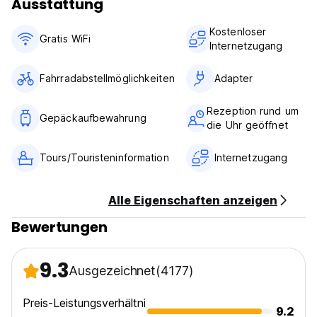
Ausstattung
Aufenthalt und wir möchten dir zeigen, warum. Das sonnige
Faro und Casa d'Alagoa erwarten dich.
Kostenloser
Gratis WiFi
Internetzugang
Bis bald!
Fahrradabstellmöglichkeiten
Adapter
Rezeption rund um
Gepäckaufbewahrung
die Uhr geöffnet
Tours/Touristeninformation
Internetzugang
Alle Eigenschaften anzeigen
Bewertungen
9.3
Ausgezeichnet
(4177)
Preis-Leistungsverhältni
9.2