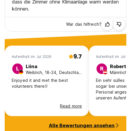
dass die Zimmer ohne Klimaanlage warm werden
können.
War das hilfreich?
9.7
Aufenthalt im Jul 2026
Aufenthalt im Jul 2
Liina
Robert
L
R
Weiblich, 18-24, Deutschland
Männlich, 
Enjoyed it and met the best
Ein sehr süßes H
volunteers there!!
sogar bei unser
Personal angesp
unseren Aufenhal
gemacht hat. Ein
Read more
die Klimaanlage e
schwach war um
dauerhaft bei ei
Alle Bewertungen ansehen
Temperatur zu ha