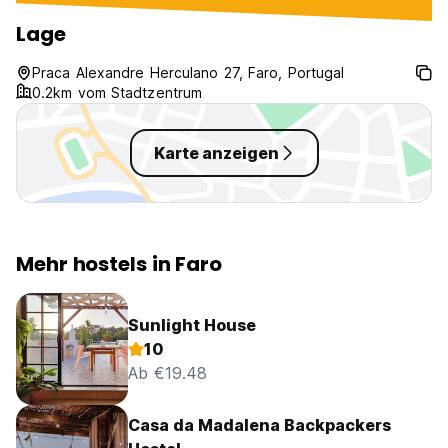
alles mega!!!
Lage
Praca Alexandre Herculano 27, Faro, Portugal
0.2km vom Stadtzentrum
Karte anzeigen
Mehr hostels in Faro
Sunlight House
10
Ab €19.48
Casa da Madalena Backpackers