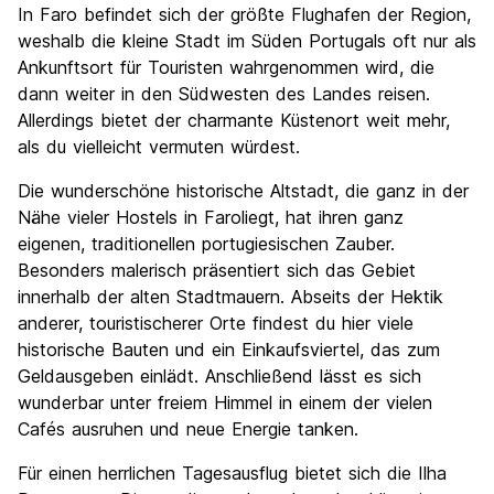
In Faro befindet sich der größte Flughafen der Region,
Kultur
7.3
weshalb die kleine Stadt im Süden Portugals oft nur als
Nachtleben / Party
Ankunftsort für Touristen wahrgenommen wird, die
6.3
dann weiter in den Südwesten des Landes reisen.
Preis-Leistungsverhältnis
7.6
Allerdings bietet der charmante Küstenort weit mehr,
als du vielleicht vermuten würdest.
Die wunderschöne historische Altstadt, die ganz in der
Nähe vieler Hostels in Faroliegt, hat ihren ganz
eigenen, traditionellen portugiesischen Zauber.
Besonders malerisch präsentiert sich das Gebiet
innerhalb der alten Stadtmauern. Abseits der Hektik
anderer, touristischerer Orte findest du hier viele
historische Bauten und ein Einkaufsviertel, das zum
Geldausgeben einlädt. Anschließend lässt es sich
wunderbar unter freiem Himmel in einem der vielen
Cafés ausruhen und neue Energie tanken.
Für einen herrlichen Tagesausflug bietet sich die Ilha