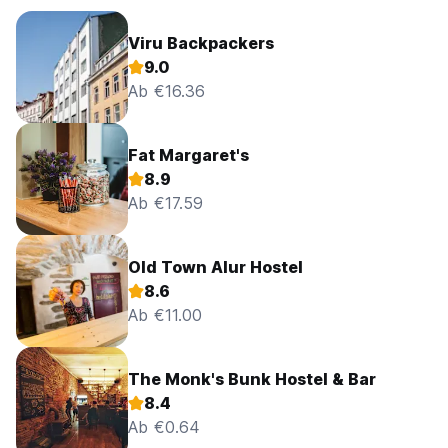
Viru Backpackers
9.0
Ab €16.36
Fat Margaret's
8.9
Ab €17.59
Old Town Alur Hostel
8.6
Ab €11.00
The Monk's Bunk Hostel & Bar
8.4
Ab €0.64