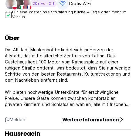
Gratis WiFi
20+ vor Ort
Für eine kostenlose Stornierung buche 4 Tage oder mehr im
Voraus
Über
Die Altstadt Munkenhof befindet sich im Herzen der
Altstadt, das mittelalterliche Zentrum von Tallinn. Das
Gästehaus liegt 100 Meter vom Rathausplatz auf einer
ruhigen Straße entfernt, was bedeutet, dass Sie nur wenige
Schritte von den besten Restaurants, Kulturattraktionen und
dem Nachtleben entfernt sind.
Wir bieten hochwertige Unterkünfte für erschwingliche
Preise. Unsere Gäste können zwischen komfortablen
privaten Zimmern und Schlafsälen wählen, alle mit frischen
Bettwäsche und Handtüchern.
Zu den Annehmlichkeiten zählen ein 24-Stunden-Empfang,
Weitere Informationen
Melden
gemütliche Gemeinschaftsbereiche mit TV-S, heiße
Duschen, Computer mit kostenlosem Internet und eine voll
Hausregeln
ausgestattete Küche. Es ist möglich, ein Auto, Fahrräder