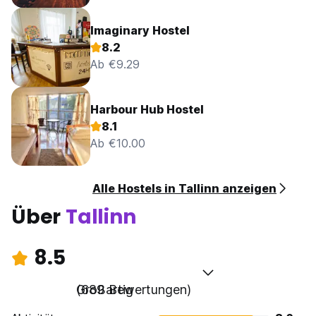
Imaginary Hostel
8.2
Ab €9.29
Harbour Hub Hostel
8.1
Ab €10.00
Alle Hostels in Tallinn anzeigen
Über
Tallinn
8.5
Großartig
(689 Bewertungen)