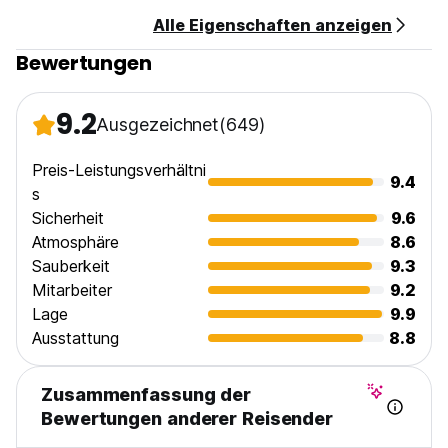
Steuern sind enthalten.
Alle Eigenschaften anzeigen
Der Empfang ist 24 Stunden geöffnet.
Bewertungen
Alle Zimmer sind Nichtraucher (wir haben einen
Raucherbereich im Freien). (Auto-translated from original
language)
9.2
Ausgezeichnet
(649)
Preis-Leistungsverhältni
9.4
s
Sicherheit
9.6
Atmosphäre
8.6
Sauberkeit
9.3
Mitarbeiter
9.2
Lage
9.9
Ausstattung
8.8
Zusammenfassung der
Bewertungen anderer Reisender