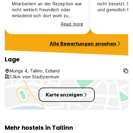
Mitarbeitern an der Rezeption war
nicht besetzt. So
nicht wirklich freundlich oder
und gemütlich für
einladend sich dort wohl zu
fühlen. Desweiteren gab es kaum
Read more
andere Kundschaft und das ganze
Hostel war sehr tot in der
Winterzeit. Mit dazu ist die Lage
Alle Bewertungen ansehen
zwar nicht schlecht mitten in der
Altstadt, jedoch fühlt man sich dort
nicht wirklich sicher, da viele
Lage
Betrunkene und anderweitige
komische Gestalten dort sind, da
Munga 4, Tallinn, Estland
es in einer Gasse ist. Ausstattung
1.3km vom Stadtzentrum
ist in Ordnung, Fenster sind
undicht = kalt!
Karte anzeigen
Mehr hostels in Tallinn