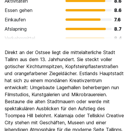
Aktivitäten
8.6
Essen gehen
8.6
Einkaufen
7.6
Afslapning
8.7
Verkehrsmittel
8.4
Sehenswürdigkeiten
9.0
Direkt an der Ostsee liegt die mittelalterliche Stadt
Kultur
9.1
Tallinn aus dem 13. Jahrhundert. Sie steckt voller
Nachtleben / Party
gotischer Kirchturmspitzen, Kopfsteinpflasterstraßen
8.3
und orangefarbener Ziegeldächer. Estlands Hauptstadt
Preis-Leistungsverhältnis
8.5
hat sich zu einem mondänen Kreativzentrum
entwickelt: Umgebaute Lagerhallen beherbergen nun
Filmstudios, Kunstgalerien und Mikrobrauereien.
Bestaune die alten Stadtmauern oder werde mit
spektakulären Ausblicken für den Aufstieg des
Toompea Hill belohnt. Kalamaja oder Telliskivi Creative
City stehen mit Geschäften, Museen und einer
lebendigen Atmosphäre für die moderne Seite Tallinns.