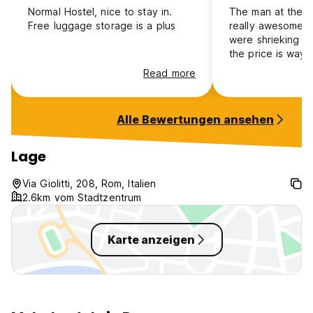
Normal Hostel, nice to stay in.
The man at the r
Free luggage storage is a plus
really awesome. 
were shrieking a
the price is way 
compared to how
Read more
everything looks
Alle Bewertungen ansehen
Lage
Via Giolitti, 208, Rom, Italien
2.6km vom Stadtzentrum
Karte anzeigen