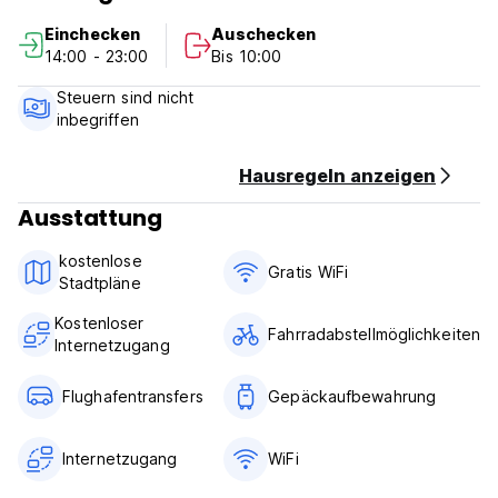
provide you with indispensable information that will guide
Einchecken
Auschecken
you through the most complicated streets of Rome.
14:00 - 23:00
Bis 10:00
IMPORTANT NOTICE MINIMUM AGE FROM 18 TO MAXIMUM
AGE 48
Steuern sind nicht
We're waiting for you at Sunshine Hostel
inbegriffen
Hausregeln anzeigen
Ausstattung
kostenlose
Gratis WiFi
Stadtpläne
Kostenloser
Fahrradabstellmöglichkeiten
Internetzugang
Flughafentransfers
Gepäckaufbewahrung
Internetzugang
WiFi