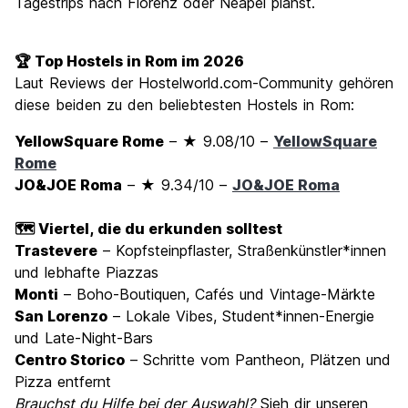
Tagestrips nach Florenz oder Neapel planst.
🏆 Top Hostels in Rom im 2026
Laut Reviews der Hostelworld.com-Community gehören
diese beiden zu den beliebtesten Hostels in Rom:
YellowSquare Rome
– ★ 9.08/10 –
YellowSquare
Rome
JO&JOE Roma
– ★ 9.34/10 –
JO&JOE Roma
🗺️ Viertel, die du erkunden solltest
Trastevere
– Kopfsteinpflaster, Straßenkünstler*innen
und lebhafte Piazzas
Monti
– Boho-Boutiquen, Cafés und Vintage-Märkte
San Lorenzo
– Lokale Vibes, Student*innen-Energie
und Late-Night-Bars
Centro Storico
– Schritte vom Pantheon, Plätzen und
Pizza entfernt
Brauchst du Hilfe bei der Auswahl?
Sieh dir unseren