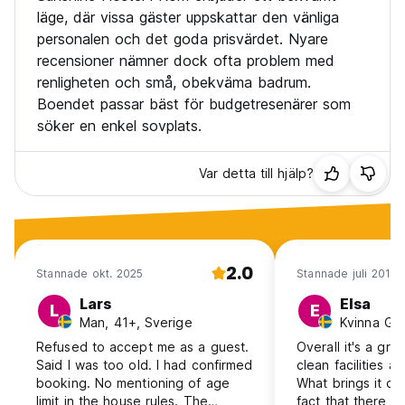
läge, där vissa gäster uppskattar den vänliga
personalen och det goda prisvärdet. Nyare
recensioner nämner dock ofta problem med
renligheten och små, obekväma badrum.
Boendet passar bäst för budgetresenärer som
söker en enkel sovplats.
Var detta till hjälp?
2.0
Stannade okt. 2025
Stannade juli 2018
Lars
Elsa
L
E
Man, 41+, Sverige
Refused to accept me as a guest.
Overall it's a gre
Said I was too old. I had confirmed
clean facilities an
booking. No mentioning of age
What brings it dow
limit in the house rules. The
fact that there i