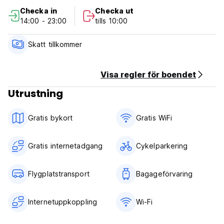
provide you with indispensable information that will guide
Checka in
Checka ut
you through the most complicated streets of Rome.
14:00 - 23:00
tills 10:00
IMPORTANT NOTICE MINIMUM AGE FROM 18 TO MAXIMUM
AGE 48
We're waiting for you at Sunshine Hostel
Skatt tillkommer
Visa regler för boendet
Utrustning
Gratis bykort
Gratis WiFi
Gratis internetadgang
Cykelparkering
Flygplatstransport
Bagageförvaring
Internetuppkoppling
Wi-Fi