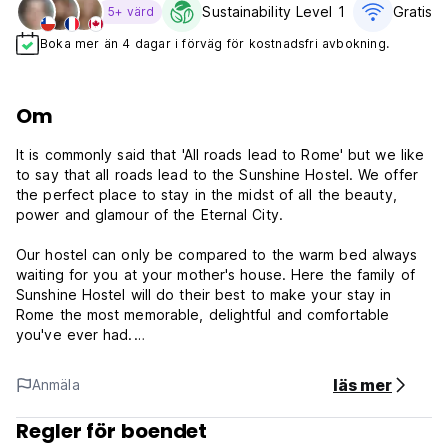
Sustainability Level 1
Gratis W
5+ värd
Boka mer än 4 dagar i förväg för kostnadsfri avbokning.
Om
It is commonly said that 'All roads lead to Rome' but we like
to say that all roads lead to the Sunshine Hostel. We offer
the perfect place to stay in the midst of all the beauty,
power and glamour of the Eternal City.
Our hostel can only be compared to the warm bed always
waiting for you at your mother's house. Here the family of
Sunshine Hostel will do their best to make your stay in
Rome the most memorable, delightful and comfortable
you've ever had.
If you are interested in experiencing this hidden treasure,
läs mer
Anmäla
we invite you to come and discover the secrets of Rome
while staying in comfort at the Sunshine Hostel. We
Regler för boendet
guarantee a warm, secure environment, and we also