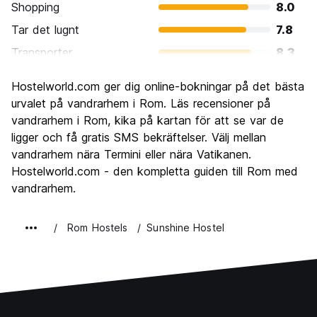
Shopping
8.0
Tar det lugnt
7.8
Transporter
8.3
Sightseeing
9.6
Hostelworld.com ger dig online-bokningar på det bästa
Kultur
9.6
urvalet på vandrarhem i Rom. Läs recensioner på
Festa
vandrarhem i Rom, kika på kartan för att se var de
7.7
ligger och få gratis SMS bekräftelser. Välj mellan
Värde för pengarna
7.7
vandrarhem nära Termini eller nära Vatikanen.
Hostelworld.com - den kompletta guiden till Rom med
vandrarhem.
Rom Hostels
Sunshine Hostel