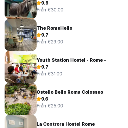
9.9
Från €30.00
The RomeHello
9.7
Från €29.00
Youth Station Hostel - Rome -
9.7
Från €31.00
Ostello Bello Roma Colosseo
9.6
Från €25.00
La Controra Hostel Rome