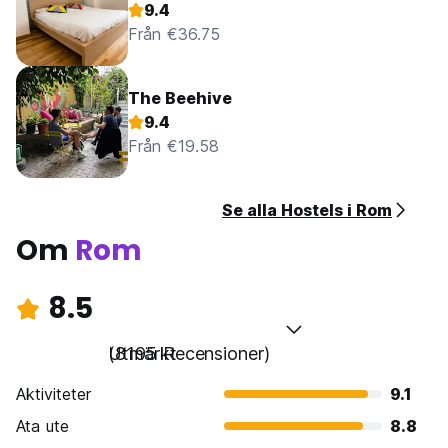
9.4
Från €36.75
The Beehive
9.4
Från €19.58
Se alla Hostels i Rom
Om
Rom
8.5
Utmärkt
(8195 Recensioner)
Aktiviteter
9.1
Ata ute
8.8