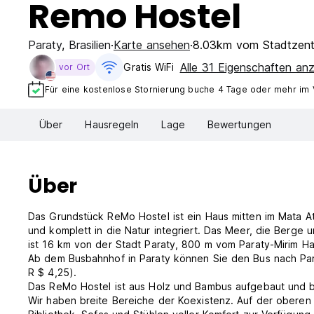
Remo Hostel
Paraty
,
Brasilien
Karte ansehen
8.03km vom Stadtzen
Alle 31 Eigenschaften an
Gratis WiFi
vor Ort
Für eine kostenlose Stornierung buche 4 Tage oder mehr im
Über
Hausregeln
Lage
Bewertungen
Über
Das Grundstück ReMo Hostel ist ein Haus mitten im Mata A
und komplett in die Natur integriert. Das Meer, die Berge u
ist 16 km von der Stadt Paraty, 800 m vom Paraty-Mirim Hauptstrand und 20 Minuten vom paradiesischen Furado
Ab dem Busbahnhof in Paraty können Sie den Bus nach Para
R $ 4,25).
Das ReMo Hostel ist aus Holz und Bambus aufgebaut und bi
Wir haben breite Bereiche der Koexistenz. Auf der oberen