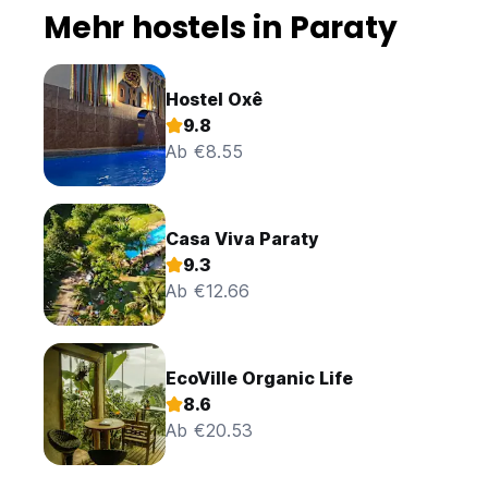
Mehr hostels in Paraty
Hostel Oxê
9.8
Ab €8.55
Casa Viva Paraty
9.3
Ab €12.66
EcoVille Organic Life
8.6
Ab €20.53