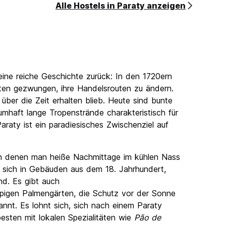
Alle Hostels in Paraty anzeigen
f eine reiche Geschichte zurück: In den 1720ern
aten gezwungen, ihre Handelsrouten zu ändern.
 über die Zeit erhalten blieb. Heute sind bunte
mhaft lange Tropenstrände charakteristisch für
araty ist ein paradiesisches Zwischenziel auf
 in denen man heiße Nachmittage im kühlen Nass
n sich in Gebäuden aus dem 18. Jahrhundert,
nd. Es gibt auch
ppigen Palmengärten, die Schutz vor der Sonne
kannt. Es lohnt sich, sich nach einem Paraty
sten mit lokalen Spezialitäten wie
Pão de