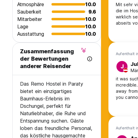
Atmosphäre
10.0
Mit sehr v
die im Hos
Sauberkeit
9.6
wirklich s
Mitarbeiter
10.0
abseits vo
Lage
10.0
kleine Aus
Ausstattung
10.0
Zusammenfassung
Aufenthalt 
der Bewertungen
Ju
anderer Reisender
J
Män
it was suc
Das Remo Hostel in Paraty
incredible
bietet ein einzigartiges
away from 
you cannot
Baumhaus-Erlebnis im
over the w
Dschungel, perfekt für
village is
Naturliebhaber, die Ruhe und
Entspannung suchen. Gäste
loben das freundliche Personal,
Aufenthalt 
das köstliche hausgemachte