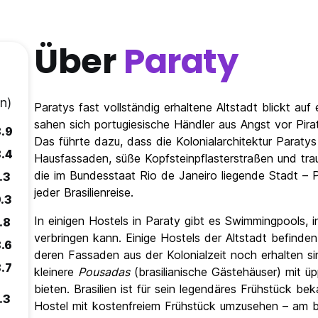
Über
Paraty
n)
Paratys fast vollständig erhaltene Altstadt blickt au
sahen sich portugiesische Händler aus Angst vor Pir
.9
Das führte dazu, dass die Kolonialarchitektur Paratys
.4
Hausfassaden, süße Kopfsteinpflasterstraßen und trau
die im Bundesstaat Rio de Janeiro liegende Stadt – P
.3
jeder Brasilienreise.
.3
In einigen Hostels in Paraty gibt es Swimmingpools,
.8
verbringen kann. Einige Hostels der Altstadt befinde
.6
deren Fassaden aus der Kolonialzeit noch erhalten si
.7
kleinere
Pousadas
(brasilianische Gästehäuser) mit ü
bieten. Brasilien ist für sein legendäres Frühstück be
.3
Hostel mit kostenfreiem Frühstück umzusehen – am be