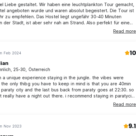
iel Liebe gestaltet. Wir haben eine leuchtplankton Tour gemacht,
tel angeboten wurde und waren absolut begeistert. Die Tour ist
ehr zu empfehlen. Das Hostel liegt ungefähr 30-40 Minuten
n der Stadt, ist aber sehr nah am Strand. Also perfekt für eine
zeit.
Read more
10
im Feb 2024
lian
nlich, 25-30, Österreich
h a unique experience staying in the jungle. the vibes were
. the only thibg you have to keep in mind is that you are 40min
paraty city and the last bus back from paraty goes at 22:30. so
 really have a night out there. i recommend staying in paratycity
eekend to experience the music there. otherwise staying in this
Read more
 extremely chill and there are many day activities you can do.
9.1
im Nov 2023