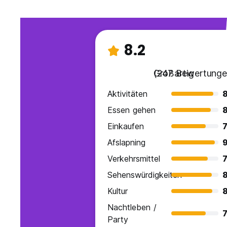
8.2
Großartig
(247 Bewertunge
Aktivitäten
8
Essen gehen
8
Einkaufen
7
Afslapning
9
Verkehrsmittel
7
Sehenswürdigkeiten
8
Kultur
8
Nachtleben /
7
Party