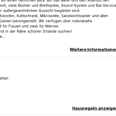
, um einen herrlichen Blick auf das Meer und den Atlantischen
sch, viele Bücher und Brettspiele, Sound-System und Bar-Service
 außergewöhnlichen Aussicht begleitet sind.
olzofen, Kühlschrank, Mikrowelle, Sandwichtoaster und allen
ten bereitgestellt. Wir verfügen über individuelle
 für Frauen und zwei für Männer.
r und in der Nähe schöner Strände suchen!
l.
igeren zwischen Kajak-, Stand-up-, Schnorchel- oder Bootsfahrte
ba, Martins de Sá und anderen wunderschönen Stränden und Ins
Weitere Informatione
alten
Hausregeln anzeige