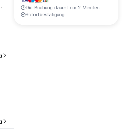
,
Die Buchung dauert nur 2 Minuten
Sofortbestätigung
n nach
eln der
n
n