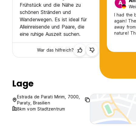
An
A
Frühstück und die Nähe zu
Wei
schönen Stränden und
I had the 
Wanderwegen. Es ist ideal für
again! The
Alleinreisende und Paare, die
away from 
nature! Th
eine ruhige Auszeit suchen.
super nice
Paraty. It’
War das hilfreich?
last van/b
Lage
Estrada de Parati Mirim, 7000,
Paraty, Brasilien
8km vom Stadtzentrum