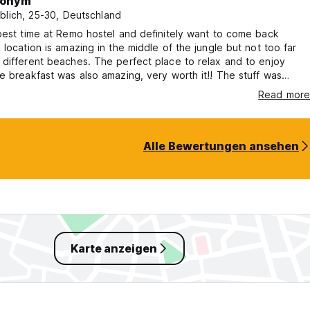
onym
blich, 25-30, Deutschland
best time at Remo hostel and definitely want to come back
 location is amazing in the middle of the jungle but not too far
different beaches. The perfect place to relax and to enjoy
e breakfast was also amazing, very worth it!! The stuff was
 too. The only thing to improve is the connection to the city of
Read more
s a little further away, which is not necessarily a problem but the
us comes back to the hostel at 22.30 so quiet early.
Alle Bewertungen ansehen
Karte anzeigen