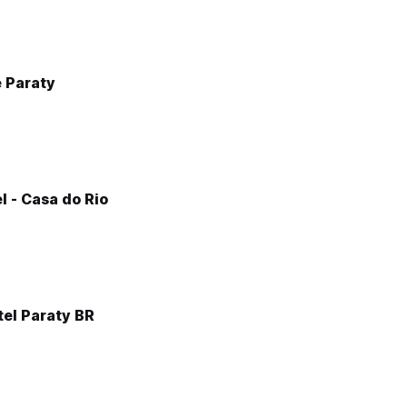
 Paraty
l - Casa do Rio
el Paraty BR