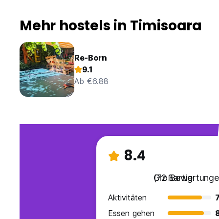
Mehr hostels in Timisoara
Re-Born
9.1
Ab €6.88
8.4
Großartig
(72 Bewertunge
Aktivitäten
7
Essen gehen