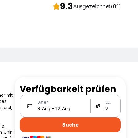
9.3
Ausgezeichnet
(81)
Verfügbarkeit prüfen
er mit
edes
Daten
Gäste
spiel,
Suche
Die
 Unirii