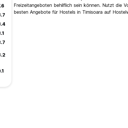
Freizeitangeboten behilflich sein können. Nutzt die 
.6
besten Angebote für Hostels in Timisoara auf Hostel
8.7
8.4
.1
8.7
8.2
.1