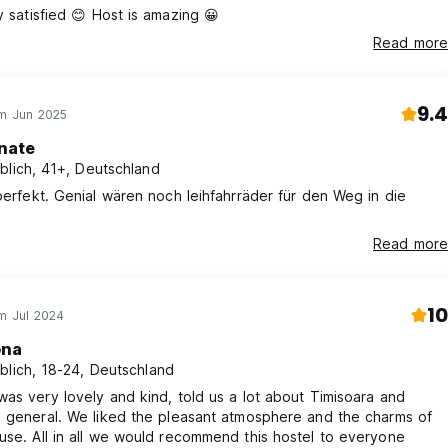
I was really satisfied 😊 Host is amazing 😀
Read more
9.4
im Jun 2025
nate
blich, 41+, Deutschland
perfekt. Genial wären noch leihfahrräder für den Weg in die
Read more
10
im Jul 2024
ona
blich, 18-24, Deutschland
as very lovely and kind, told us a lot about Timisoara and
 general. We liked the pleasant atmosphere and the charms of
the old house. All in all we would recommend this hostel to everyone