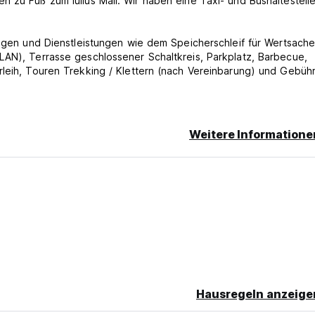
n zu Fuß zum Iulius Mall. Wir haben eine Taxi- und Bushaltestell
ungen und Dienstleistungen wie dem Speicherschleif für Wertsache
LAN), Terrasse geschlossener Schaltkreis, Parkplatz, Barbecue,
rleih, Touren Trekking / Klettern (nach Vereinbarung) und Gebühr
rer Ankunft in der Immobilie und eine Telefonnummer mit.
Weitere Informatione
en. Diese Eigenschaft kann Ihre Kreditkarte vorbereiten.
Hausregeln anzeige