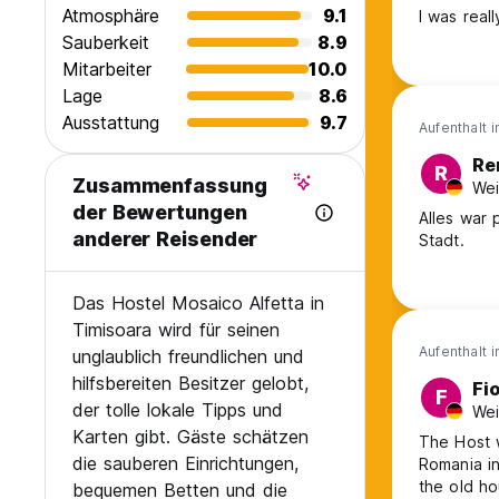
Atmosphäre
9.1
Sauberkeit
8.9
Mitarbeiter
10.0
Lage
8.6
Ausstattung
9.7
Aufenthalt 
Re
R
Zusammenfassung
Wei
der Bewertungen
Alles war 
anderer Reisender
Stadt.
Das Hostel Mosaico Alfetta in
Timisoara wird für seinen
Aufenthalt 
unglaublich freundlichen und
hilfsbereiten Besitzer gelobt,
Fi
F
der tolle lokale Tipps und
Wei
Karten gibt. Gäste schätzen
The Host w
die sauberen Einrichtungen,
Romania in
bequemen Betten und die