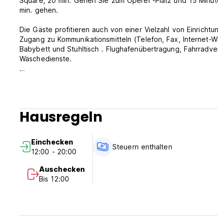
Square, 20 min. Gehen Sie zum Operei -Platz und 15 Minute
min. gehen.
Die Gäste profitieren auch von einer Vielzahl von Einricht
Zugang zu Kommunikationsmitteln (Telefon, Fax, Internet-W
Babybett und Stuhltisch . Flughafenübertragung, Fahrradve
Wäschedienste.
Hostel Mosaico Alfetta -Richtlinien und -bedingungen:
Wichtige Info: Bitte teilen Sie uns die ungefähre Stunde Ih
Checken Sie von 10:00 bis 20:00 Uhr ein.
Hausregeln
Schauen Sie sich vor 12:00 Uhr an.
Stornierungsrichtlinie: 48 h vor der Ankunft.
Einchecken
Zahlung bei Ankunft durch Bargeld, Kreditkarten, Debitkart
Steuern enthalten
12:00 - 20:00
Steuern inbegriffen.
Auschecken
Bis 12:00
Allgemein:
Keine Ausgangssperre.
Kinderfreundlich.