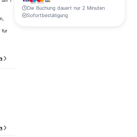
e um 1
Die Buchung dauert nur 2 Minuten
Sofortbestätigung
n,
 für
n
n