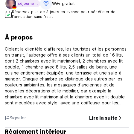
WiFi gratuit
séjournent
Réservez plus de 3 jours en avance pour bénéficier de
l'annulation sans frais.
À propos
Ciblant la clientèle d'affaires, les touristes et les personnes
en transit, l'auberge offre à ses clients un total de 16 lits,
dont 2 chambres avec lit matrimonial, 2 chambres avec lit
double, 1 chambre avec 8 lits, 2,5 salles de bains, une
cuisine entièrement équipée, une terrasse et une salle à
manger. Chaque chambre se distingue des autres par les
couleurs ambiantes, les mosaïques d'anciennes et de
nouvelles décorations et le mobilier, par exemple la
chambre avec lit matrimonial et la chambre avec lit double
sont meublées avec style, avec une coiffeuse pour les
dames qui prennent soin d'elles.
L'auberge Mosaico Alfetta se trouve à 10 minutes de
Lire la suite
Signaler
marche du centre-ville de Timisoara et de la zone culturelle
de la ville. L'adresse où vous nous trouverez est la rue
Règlement intérieur
Tapia n°4, située dans un quartier très calme. La place Unirii