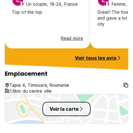
C
L
Un couple, 18-24, France
Femme, 18
Top of the top
Great! The host w
and gave a lot of 
city
Read more
Voir tous les avis
Emplacement
Tapia 4, Timisoara, Roumanie
1.6km du centre ville
Voir la carte