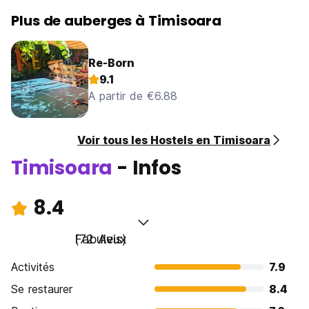
Plus de auberges à Timisoara
Re-Born
9.1
A partir de €6.88
Voir tous les Hostels en Timisoara
Timisoara
- Infos
8.4
Fabuleux
(72 Avis)
Activités
7.9
Se restaurer
8.4