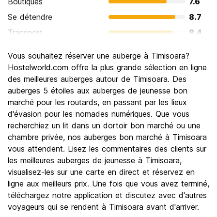
Boutiques
7.6
Se détendre
8.7
Transport
8.4
Visites touristiques
8.1
Vous souhaitez réserver une auberge à Timisoara?
Culture
8.7
Hostelworld.com offre la plus grande sélection en ligne
Sortir le soir / faire la fête
des meilleures auberges autour de Timisoara. Des
8.2
auberges 5 étoiles aux auberges de jeunesse bon
Bonnes affaires
9.1
marché pour les routards, en passant par les lieux
d'évasion pour les nomades numériques. Que vous
recherchiez un lit dans un dortoir bon marché ou une
chambre privée, nos auberges bon marché à Timisoara
vous attendent. Lisez les commentaires des clients sur
les meilleures auberges de jeunesse à Timisoara,
visualisez-les sur une carte en direct et réservez en
ligne aux meilleurs prix. Une fois que vous avez terminé,
téléchargez notre application et discutez avec d'autres
voyageurs qui se rendent à Timisoara avant d'arriver.