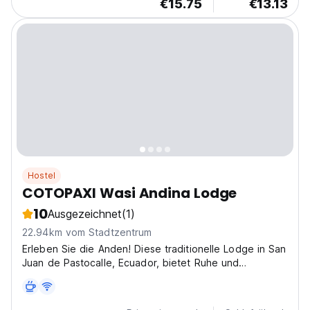
€15.75
€13.13
Hostel
COTOPAXI Wasi Andina Lodge
10
Ausgezeichnet
(1)
22.94km vom Stadtzentrum
Erleben Sie die Anden! Diese traditionelle Lodge in San
Juan de Pastocalle, Ecuador, bietet Ruhe und
Abenteuer. Erkunden Sie Cotopaxi und die Anden von
dieser einzigartigen Lodge aus. (Auto-translated from
original language)