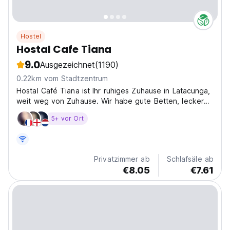
Hostel
Hostal Cafe Tiana
9.0
Ausgezeichnet
(1190)
0.22km vom Stadtzentrum
Hostal Café Tiana ist Ihr ruhiges Zuhause in Latacunga,
weit weg von Zuhause. Wir habe gute Betten, leckeres
Essen und herrlichen Kaffee. Das Hostal befindet sich
5+ vor Ort
in einem prächtigen Kolonialgebäude im Zentrum von
Latacunga. Wir haben sowohl Doppelzimmer...
Privatzimmer ab
Schlafsäle ab
€8.05
€7.61