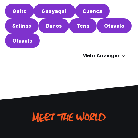
Quito
Guayaquil
Cuenca
Salinas
Banos
Tena
Otavalo
Otavalo
Mehr Anzeigen