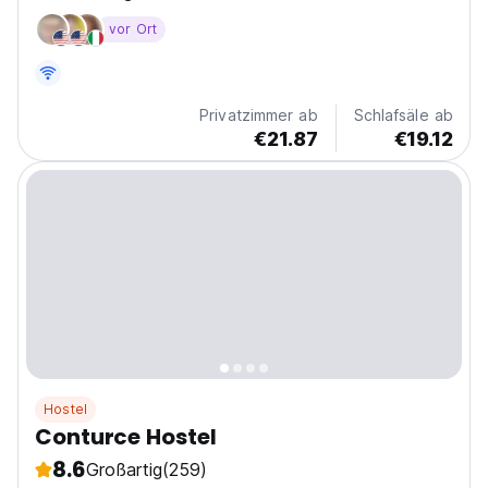
vor Ort
Privatzimmer ab
Schlafsäle ab
€21.87
€19.12
Hostel
Conturce Hostel
8.6
Großartig
(259)