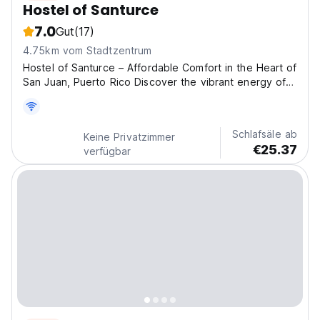
Hostel of Santurce
7.0
Gut
(17)
4.75km vom Stadtzentrum
Hostel of Santurce – Affordable Comfort in the Heart of
San Juan, Puerto Rico Discover the vibrant energy of
San Juan while staying at the Hostel of Santurce, your
friendly and affordable base in the cultural heart of
Puerto Rico. Located in the dynamic neighborhood...
Schlafsäle ab
Keine Privatzimmer
€25.37
verfügbar