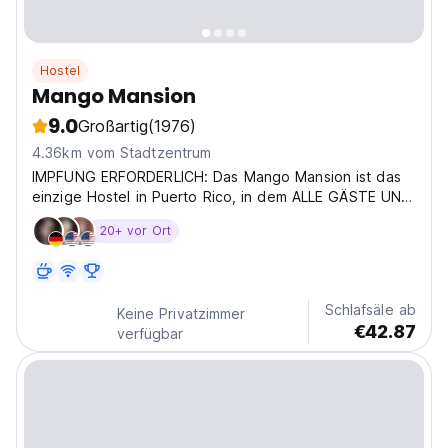
Hostel
Mango Mansion
9.0
Großartig
(1976)
4.36km vom Stadtzentrum
IMPFUNG ERFORDERLICH: Das Mango Mansion ist das
einzige Hostel in Puerto Rico, in dem ALLE GÄSTE UND
PERSONAL VOLLSTÄNDIG gegen COVID-19 GEIMPFT
20+ vor Ort
WERDEN müssen. Wir haben uns zu diesem Schritt
entschieden, um unseren Gästen den sichersten und
gesündesten Aufenthalt...
Schlafsäle ab
Keine Privatzimmer
€42.87
verfügbar