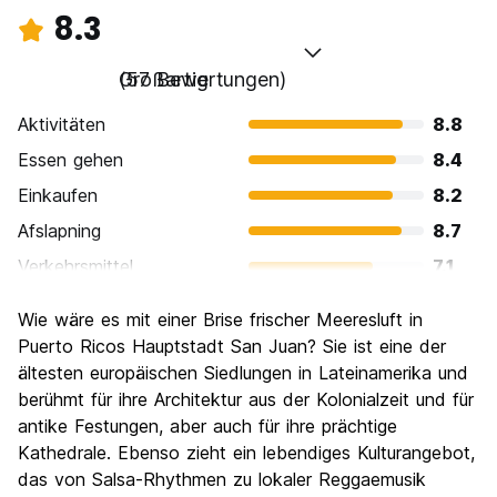
8.3
Großartig
(57 Bewertungen)
Aktivitäten
8.8
Essen gehen
8.4
Einkaufen
8.2
Afslapning
8.7
Verkehrsmittel
7.1
Sehenswürdigkeiten
8.8
Wie wäre es mit einer Brise frischer Meeresluft in
Kultur
8.8
Puerto Ricos Hauptstadt San Juan? Sie ist eine der
Nachtleben / Party
ältesten europäischen Siedlungen in Lateinamerika und
8.2
berühmt für ihre Architektur aus der Kolonialzeit und für
Preis-Leistungsverhältnis
8.1
antike Festungen, aber auch für ihre prächtige
Kathedrale. Ebenso zieht ein lebendiges Kulturangebot,
das von Salsa-Rhythmen zu lokaler Reggaemusik