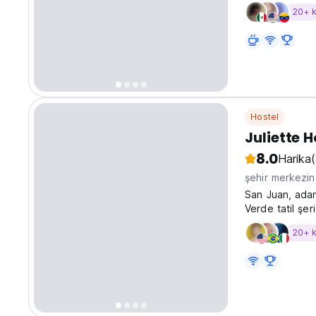
20+ 
Hostel
Juliette 
8.0
Harika
şehir merkezi
San Juan, adanı
Verde tatil şer
20+ 