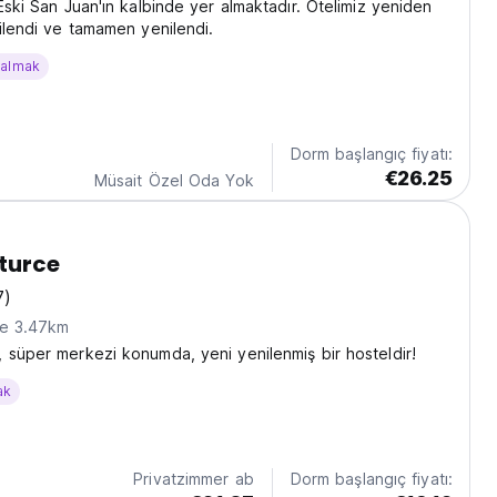
Eski San Juan'ın kalbinde yer almaktadır. Otelimiz yeniden
nilendi ve tamamen yenilendi.
kalmak
Dorm başlangıç fiyatı:
€26.25
Müsait Özel Oda Yok
turce
7)
ne 3.47km
 süper merkezi konumda, yeni yenilenmiş bir hosteldir!
ak
Privatzimmer ab
Dorm başlangıç fiyatı: