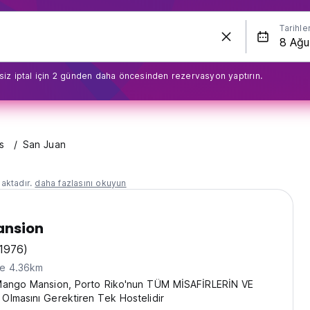
Tarihle
siz iptal için 2 günden daha öncesinden rezervasyon yaptırın.
s
San Juan
aktadır.
daha fazlasını okuyun
nsion
1976)
ne 4.36km
Mango Mansion, Porto Riko'nun TÜM MİSAFİRLERİN VE
lmasını Gerektiren Tek Hostelidir