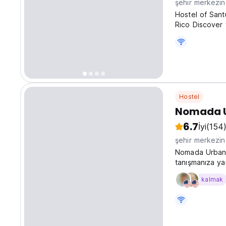
şehir merkezi
Hostel of Sant
Rico Discover 
of Santurce, y
Puerto Rico. L
Hostel
Nomada U
6.7
İyi
(154
şehir merkezi
Nomada Urban 
tanışmanıza yar
kalmak