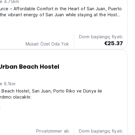
ne 4.75km
urce – Affordable Comfort in the Heart of San Juan, Puerto
the vibrant energy of San Juan while staying at the Hostel
our friendly and affordable base in the cultural heart of
ocated in the dynamic neighborhood...
Dorm başlangıç fiyatı:
€25.37
Müsait Özel Oda Yok
rban Beach Hostel
)
ne 6.1km
Beach Hostel, San Juan, Porto Riko ve Dünya ile
dımcı olacaktır.
Privatzimmer ab
Dorm başlangıç fiyatı: