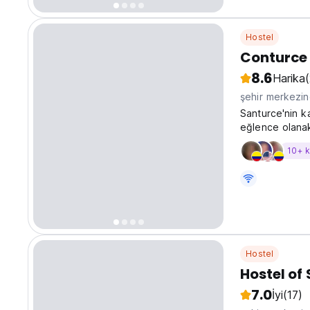
Hostel
Conturce 
8.6
Harika
şehir merkezi
Santurce'nin k
eğlence olanakl
10+ 
Hostel
Hostel of
7.0
İyi
(17)