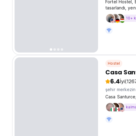
Fortel Hostel, 
tasarlandı, ye
10+ 
Hostel
Casa San
6.4
İyi
(126
şehir merkezi
Casa Santurce,
kalm