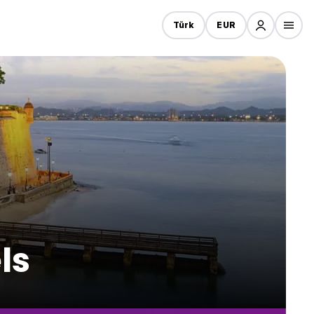
Türk
EUR
ls