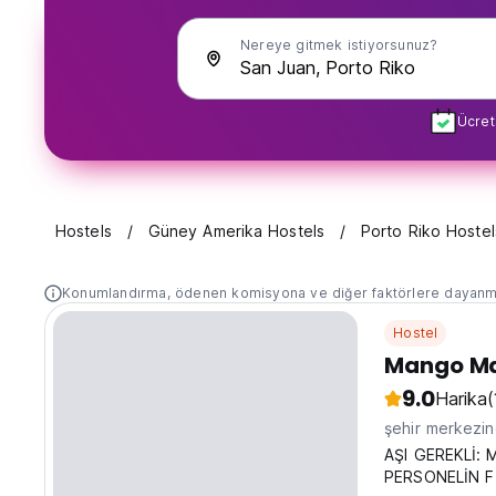
Nereye gitmek istiyorsunuz?
Ücret
Hostels
Güney Amerika Hostels
Porto Riko Hostel
Konumlandırma, ödenen komisyona ve diğer faktörlere dayanm
Hostel
Mango Ma
9.0
Harika
(
şehir merkezi
AŞI GEREKLİ: 
PERSONELİN F O