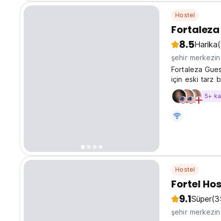
Hostel
Fortaleza
8.5
Harika
şehir merkezi
Fortaleza Gues
için eski tarz b
5+ k
Hostel
Fortel Hos
9.1
Süper
(3
şehir merkezi