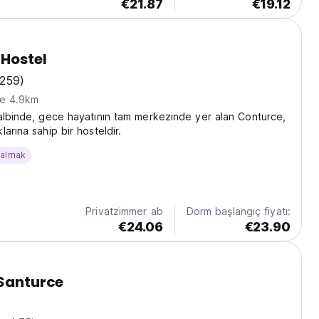
€21.87
€19.12
Hostel
(259)
ne 4.9km
albinde, gece hayatının tam merkezinde yer alan Conturce,
arına sahip bir hosteldir.
kalmak
Privatzimmer ab
Dorm başlangıç fiyatı:
€24.06
€23.90
 Santurce