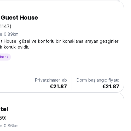
 Guest House
(1147)
ne 0.89km
t House, güzel ve konforlu bir konaklama arayan gezginler
ir konuk evidir.
almak
Privatzimmer ab
Dorm başlangıç fiyatı:
€21.87
€21.87
tel
59)
ne 0.86km