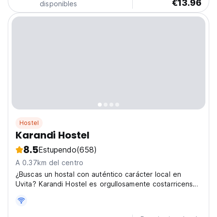
€13.96
disponibles
Hostel
Karandi Hostel
8.5
Estupendo
(658)
A 0.37km del centro
¿Buscas un hostal con auténtico carácter local en
Uvita? Karandi Hostel es orgullosamente costarricense,
lo que brinda a los huéspedes una experiencia más
genuina y personalizada que la de muchos otros
hostales de la zona. Rodeada de naturaleza tropical,...