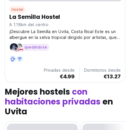
Hostel
La Semilla Hostel
A 1.18km del centro
¡Descubre La Semilla en Uvita, Costa Rica! Este es un
albergue en la selva tropical dirigido por artistas, que
destina fondos a proyectos locales. Cerca de la Cola
quedándose
de Ballena, este albergue comunitario es perfecto para
viajeros solitarios que buscan estancias...
Privadas desde
Dormitorios desde
€4.99
€13.27
Mejores hostels
con
habitaciones privadas
en
Uvita