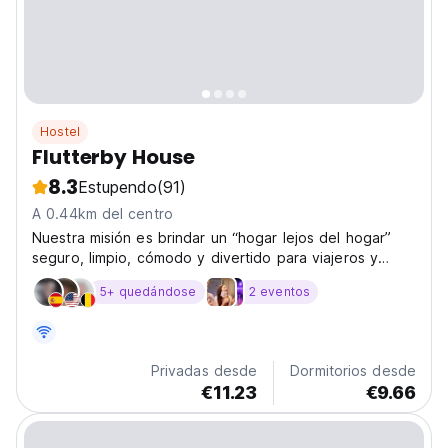
Hostel
Flutterby House
8.3
Estupendo
(91)
A 0.44km del centro
Nuestra misión es brindar un “hogar lejos del hogar”
seguro, limpio, cómodo y divertido para viajeros y
vacacionistas. Deseamos fomentar un entorno que
5+ quedándose
2 eventos
inspire la creatividad, el autodescubrimiento y el
aprendizaje, mientras vivimos de manera sostenible y...
Privadas desde
Dormitorios desde
€11.23
€9.66