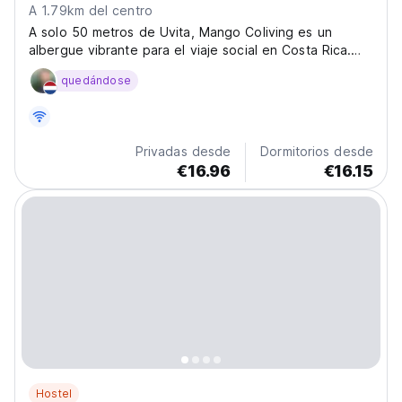
A 1.79km del centro
A solo 50 metros de Uvita, Mango Coliving es un
albergue vibrante para el viaje social en Costa Rica.
Explora playas y selvas tropicales, un lugar perfecto
quedándose
para experimentar la pura vida. (Auto-translated from
original language)
Privadas desde
Dormitorios desde
€16.96
€16.15
Hostel