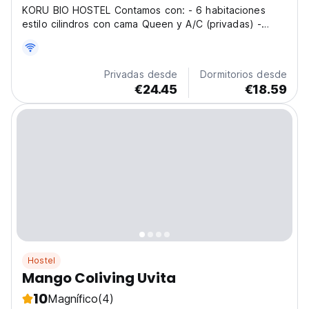
KORU BIO HOSTEL Contamos con: - 6 habitaciones
estilo cilindros con cama Queen y A/C (privadas) -
Cocina equipada al aire libre (compartida) - Piscina,
gazibos, zona de fogata, jardín. - Baños estilo
"Outdoor" (compartidos) - Parqueo seguro. Ubicación:
Privadas desde
Dormitorios desde
-...
€24.45
€18.59
Hostel
Mango Coliving Uvita
10
Magnífico
(4)