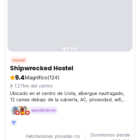
Hostel
Shipwrecked Hostel
9.4
Magnífico
(124)
A 1.27km del centro
Ubicado en el centro de Uvita, albergue naufragado,
12 camas debajo de la cubierta, AC, privacidad, wifi,
cocina comunitaria, duchas calientes, espacio de yoga
quedándose
y vistas a la montaña.
Dormitorios desde
Habitaciones privadas no