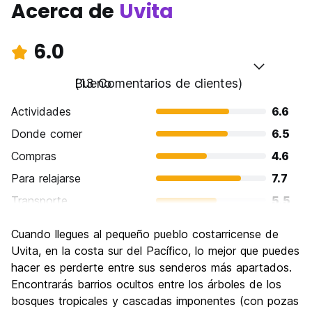
Acerca de
Uvita
6.0
Bueno
(13 Comentarios de clientes)
Actividades
6.6
Donde comer
6.5
Compras
4.6
Para relajarse
7.7
Transporte
5.5
Visita de lugares de interés
6.5
Cuando llegues al pequeño pueblo costarricense de
Cultura
5.7
Uvita, en la costa sur del Pacífico, lo mejor que puedes
Fiesta
hacer es perderte entre sus senderos más apartados.
4.8
Encontrarás barrios ocultos entre los árboles de los
Calidad Precio
6.3
bosques tropicales y cascadas imponentes (con pozas