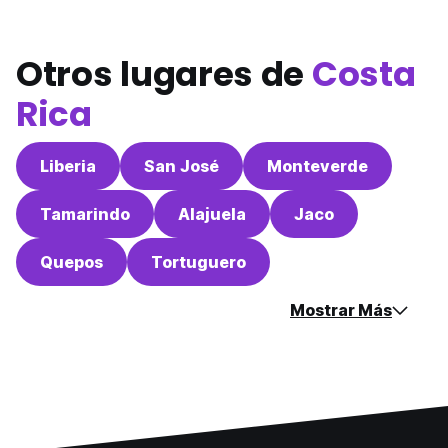
Otros lugares de
Costa
Rica
Liberia
San José
Monteverde
Tamarindo
Alajuela
Jaco
Quepos
Tortuguero
Mostrar Más