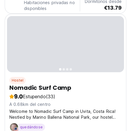
Dormitorios desde
Habitaciones privadas no
€13.79
disponibles
Hostel
Nomadic Surf Camp
9.0
Estupendo
(33)
A 0.68km del centro
Welcome to Nomadic Surf Camp in Uvita, Costa Rica!
Nestled by Marino Ballena National Park, our hostel
offers a tranquil escape just 40 meters from the beach.
quedándose
With nearby restaurants, free parking, WiFi, outdoor