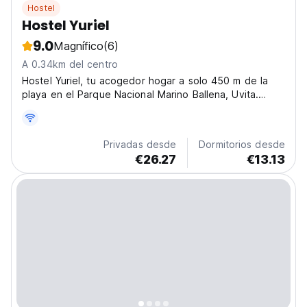
Hostel
Hostel Yuriel
9.0
Magnífico
(6)
A 0.34km del centro
Hostel Yuriel, tu acogedor hogar a solo 450 m de la
playa en el Parque Nacional Marino Ballena, Uvita.
Experimenta la auténtica Costa Rica en nuestra área
social, perfecta para aventureros. (Auto-translated
from original language)
Privadas desde
Dormitorios desde
€26.27
€13.13