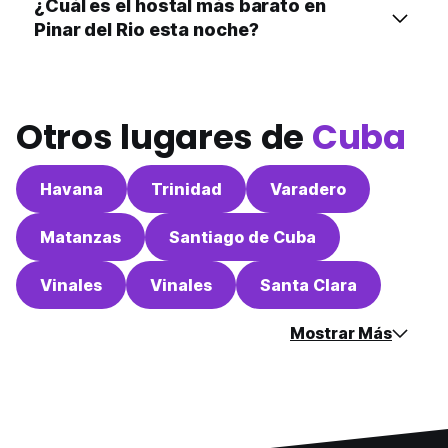
¿Cuál es el hostal más barato en
Pinar del Rio esta noche?
Otros lugares de
Cuba
Havana
Trinidad
Varadero
Matanzas
Santiago de Cuba
Vinales
Vinales
Santa Clara
Mostrar Más