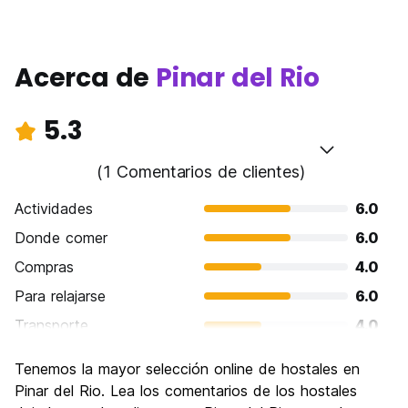
Acerca de
Pinar del Rio
5.3
(1 Comentarios de clientes)
Actividades
6.0
Donde comer
6.0
Compras
4.0
Para relajarse
6.0
Transporte
4.0
Visita de lugares de interés
6.0
Tenemos la mayor selección online de hostales en
Cultura
6.0
Pinar del Rio. Lea los comentarios de los hostales