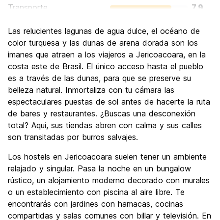
Transporte
7.9
Visita de lugares de interés
8.8
Las relucientes lagunas de agua dulce, el océano de
Cultura
7.1
color turquesa y las dunas de arena dorada son los
Fiesta
imanes que atraen a los viajeros a Jericoacoara, en la
8.1
costa este de Brasil. El único acceso hasta el pueblo
Calidad Precio
8.2
es a través de las dunas, para que se preserve su
belleza natural. Inmortaliza con tu cámara las
espectaculares puestas de sol antes de hacerte la ruta
de bares y restaurantes. ¿Buscas una desconexión
total? Aquí, sus tiendas abren con calma y sus calles
son transitadas por burros salvajes.
Los hostels en Jericoacoara suelen tener un ambiente
relajado y singular. Pasa la noche en un bungalow
rústico, un alojamiento moderno decorado con murales
o un establecimiento con piscina al aire libre. Te
encontrarás con jardines con hamacas, cocinas
compartidas y salas comunes con billar y televisión. En