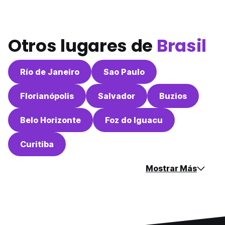
Otros lugares de
Brasil
Río de Janeiro
Sao Paulo
Florianópolis
Salvador
Buzios
Belo Horizonte
Foz do Iguacu
Curitiba
Mostrar Más