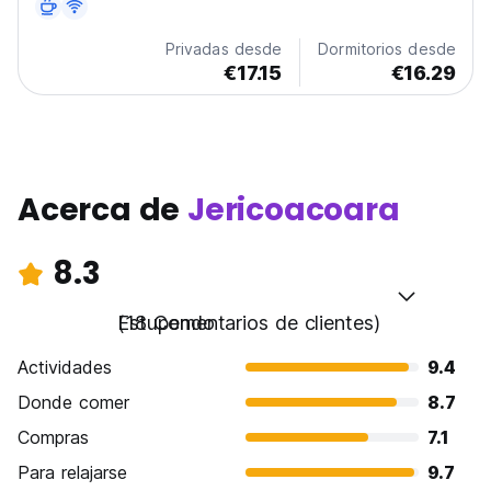
Privadas desde
Dormitorios desde
€17.15
€16.29
Acerca de
Jericoacoara
8.3
Estupendo
(18 Comentarios de clientes)
Actividades
9.4
Donde comer
8.7
Compras
7.1
Para relajarse
9.7