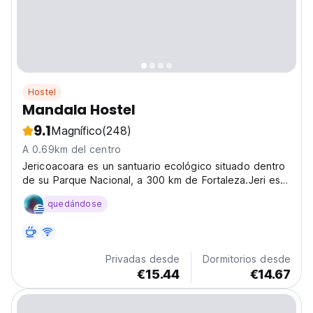
Hostel
Mandala Hostel
9.1
Magnífico
(248)
A 0.69km del centro
Jericoacoara es un santuario ecológico situado dentro
de su Parque Nacional, a 300 km de Fortaleza.Jeri es
conocida mundialmente por el kite y el windsurf, pero
quedándose
sobre todo por su mezcla de paisajes increíbles:
dunas, lagos de agua transparente, manglares,...
Privadas desde
Dormitorios desde
€15.44
€14.67