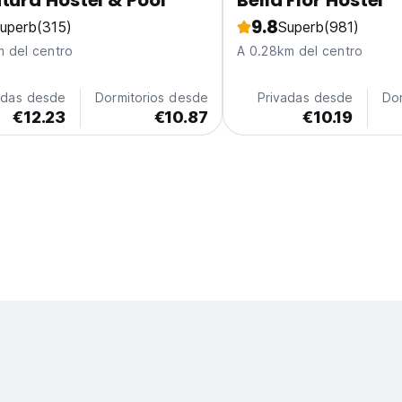
tura Hostel & Pool
Bella Flor Hostel
9.8
uperb
(315)
Superb
(981)
m del centro
A 0.28km del centro
adas desde
Dormitorios desde
Privadas desde
Do
€12.23
€10.87
€10.19