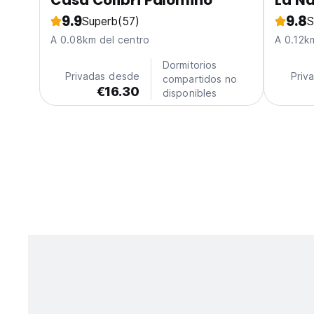
Casa Colibri Palomino
La Na
9.9
9.8
Superb
(57)
S
A 0.08km del centro
A 0.12k
Dormitorios
Privadas desde
Priv
compartidos no
€16.30
disponibles