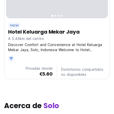
Hotel
Hotel Keluarga Mekar Jaya
A 5.46km del centro
Discover Comfort and Convenience at Hotel Keluarga
Mekar Jaya, Solo, Indonesia Welcome to Hotel
Keluarga Mekar Jaya, your ideal stay in the heart of
Solo, Indonesia. Perfect for families, business travelers,
and solo adventurers, our hotel offers a blend...
Privadas desde
Dormitorios compartidos
€5.60
no disponibles
Acerca de
Solo