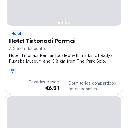
Hotel
Hotel Tirtonadi Permai
A 2.5km del centro
Hotel Tirtonadi Permai, located within 3 km of Radya
Pustaka Museum and 5.8 km from The Park Solo,
offers air-conditioned rooms with private bathrooms in
Kadiporo. This 2-star establishment features room
service, a 24-hour front desk, and complimentary
Privadas desde
Dormitorios compartidos
WiFi,...
€6.51
no disponibles