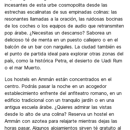
incesantes de esta urbe cosmopolita desde las
Calidad Precio
7.2
estrechas escalinatas de sus empinadas colinas: las
resonantes llamadas a la oración, las ruidosas bocinas
de los coches o los equipos de audio que retransmiten
pop árabe. ¿Necesitas un descanso? Saborea un
delicioso té de menta en un puesto callejero o en el
balcón de un bar con narguiles. La ciudad también es
el punto de partida ideal para explorar otras zonas del
país, como la histórica Petra, el desierto de Uadi Rum
o el mar Muerto.
Los hostels en Ammán están concentrados en el
centro. Podrás pasar la noche en un acogedor
establecimiento enfrente del anfiteatro romano, en un
edificio tradicional con un tranquilo jardín o en una
antigua escuela árabe. ¿Quieres admirar las vistas
desde lo alto de una colina? Reserva un hostel en
Ammán con azotea para relajarte mientras dejas las
horas pasar. Algunos alojamientos sirven té gratuito al