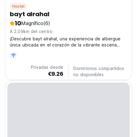
Hostel
bayt alrahal
10
Magnífico
(6)
A 2.09km del centro
¡Descubre bayt alrahal, una experiencia de albergue
única ubicada en el corazón de la vibrante escena
artística de Ammán, justo en la calle Ibrahim Tukan! Más
que un simple lugar para hospedarse, es un centro
cultural donde el arte y los viajes chocan. Imagina...
Privadas desde
Dormitorios compartidos
€9.26
no disponibles