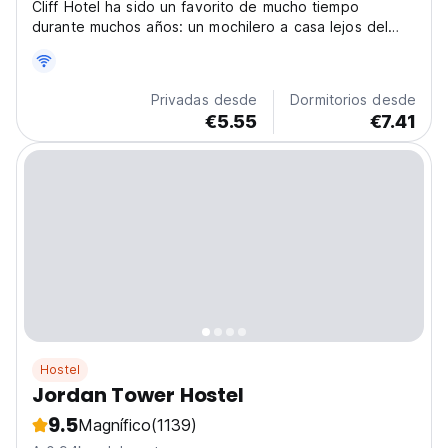
Cliff Hotel ha sido un favorito de mucho tiempo
durante muchos años: un mochilero a casa lejos del
hogar, que es el lugar de reunión tradicional. Donde
los viajeros de todo el mundo pueden unirse.
Privadas desde
Dormitorios desde
€5.55
€7.41
Hostel
Jordan Tower Hostel
9.5
Magnífico
(1139)