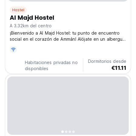
Hostel
Al Majd Hostel
A 3.32km del centro
¡Bienvenido a Al Majd Hostel: tu punto de encuentro
social en el corazón de Ammán! Alójate en un albergue
económico e inspirado en el patrimonio, diseñado para
mochileros y jóvenes viajeros que desean
experimentar la verdadera Jordania. Con su ambiente
Dormitorios desde
Habitaciones privadas no
acogedor...
€11.11
disponibles