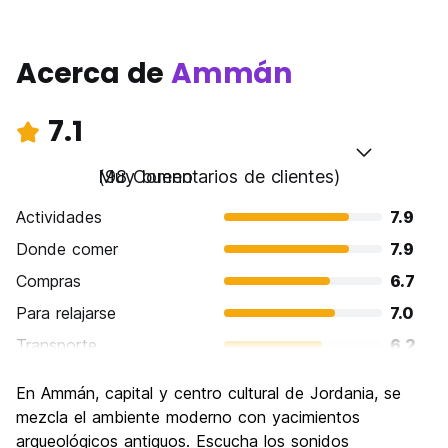
Acerca de
Ammán
7.1
Muy bueno
(98 Comentarios de clientes)
Actividades
7.9
Donde comer
7.9
Compras
6.7
Para relajarse
7.0
Transporte
6.2
Visita de lugares de interés
7.7
En Ammán, capital y centro cultural de Jordania, se
Cultura
8.0
mezcla el ambiente moderno con yacimientos
Fiesta
arqueológicos antiguos. Escucha los sonidos
5.6