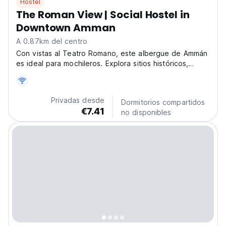
Hostel
The Roman View | Social Hostel in
Downtown Amman
A 0.87km del centro
Con vistas al Teatro Romano, este albergue de Ammán
es ideal para mochileros. Explora sitios históricos,
mercados y Rainbow Street. Un albergue social en el
centro de la ciudad de Ammán. (Auto-translated from
original language)
Privadas desde
Dormitorios compartidos
€7.41
no disponibles