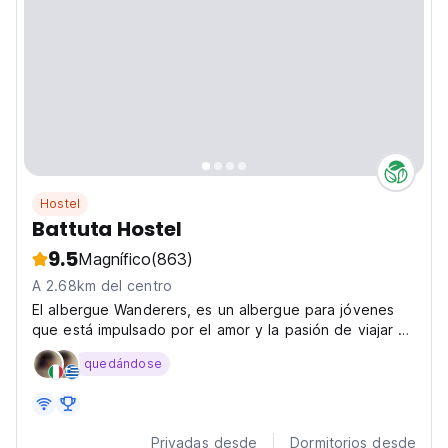
Hostel
Battuta Hostel
9.5
Magnífico
(863)
A 2.68km del centro
El albergue Wanderers, es un albergue para jóvenes
que está impulsado por el amor y la pasión de viajar y
el arte de la hospitalidad. Todo lo que importa es
quedándose
proporcionar consuelo y crear una experiencia única
de th
Privadas desde
Dormitorios desde