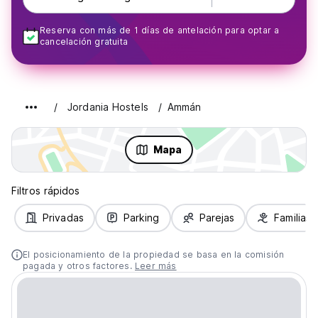
Reserva con más de 1 días de antelación para optar a
cancelación gratuita
Jordania Hostels
Ammán
Mapa
Filtros rápidos
Privadas
Parking
Parejas
Familias
El posicionamiento de la propiedad se basa en la comisión
pagada y otros factores.
Leer más