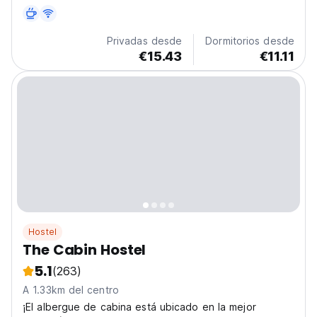
de la ciudad, una impresionante terraza en la azotea
con vistas a la ciudadela de Ammán y un acogedor
comedor.
Privadas desde
Dormitorios desde
€15.43
€11.11
Hostel
The Cabin Hostel
5.1
(263)
A 1.33km del centro
¡El albergue de cabina está ubicado en la mejor