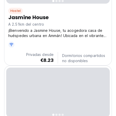
Hostel
Jasmine House
A 2.51km del centro
¡Bienvenido a Jasmine House, tu acogedora casa de
huéspedes urbana en Ammán! Ubicada en el vibrante
distrito de Abdali, a solo minutos del centro, Al-
Weibdeh y Abdali Mall, Jasmine House ofrece
habitaciones privadas diseñadas para brindar
Privadas desde
Dormitorios compartidos
comodidad y privacidad....
€8.23
no disponibles