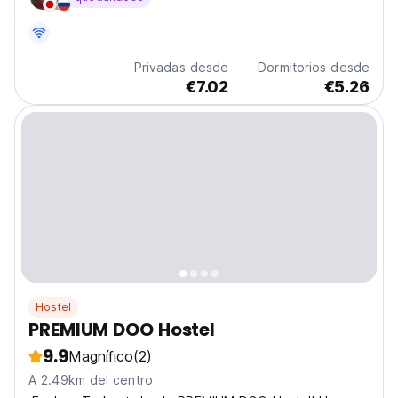
misma gente. Bienvenido, viajero.
Privadas desde
Dormitorios desde
€7.02
€5.26
Hostel
PREMIUM DOO Hostel
9.9
Magnífico
(2)
A 2.49km del centro