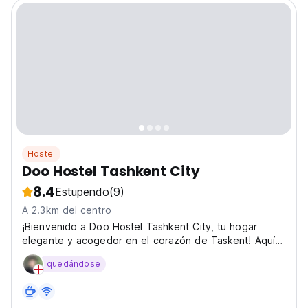
Hostel
Doo Hostel Tashkent City
8.4
Estupendo
(9)
A 2.3km del centro
¡Bienvenido a Doo Hostel Tashkent City, tu hogar
elegante y acogedor en el corazón de Taskent! Aquí
encontrarás un ambiente de hospitalidad y calidez, y la
quedándose
ubicación es ideal para conocer esta hermosa ciudad.
Doo Hostel es un oasis moderno donde puedes
relajarte...