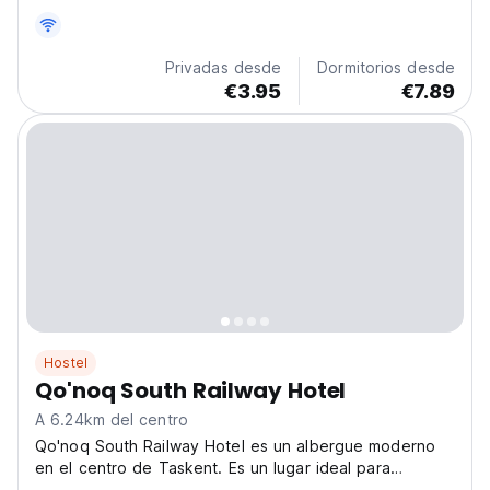
Perfecto para viajes sociales y explorar la cultura
uzbeka. (Auto-translated from original language)
Privadas desde
Dormitorios desde
€3.95
€7.89
Hostel
Qo'noq South Railway Hotel
A 6.24km del centro
Qo'noq South Railway Hotel es un albergue moderno
en el centro de Taskent. Es un lugar ideal para
conocer a otros viajeros y descubrir la capital de