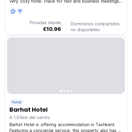
very cozy hotel. Place for rest and business meetings.
Perfect for people who understand quality rest. The
hotel opened its doors to the world of hospitality in
March 2023. There are 14 cozy and comfortable...
Privadas desde
Dormitorios compartidos
€10.96
no disponibles
Hotel
Barhat Hotel
A 1.95km del centro
Barhat Hotel is offering accommodation in Tashkent.
Featuring a concierge service, this property also has a