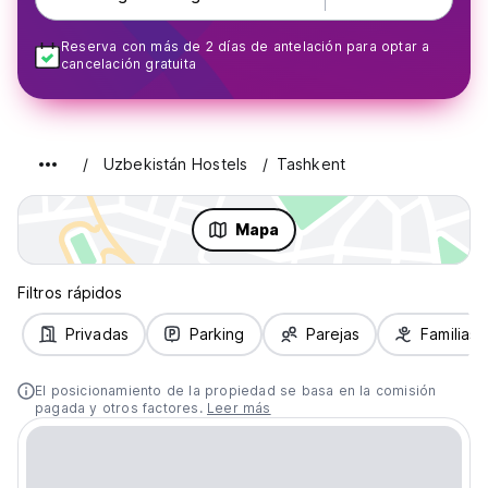
Reserva con más de 2 días de antelación para optar a
cancelación gratuita
Uzbekistán Hostels
Tashkent
Mapa
Filtros rápidos
Privadas
Parking
Parejas
Familias
El posicionamiento de la propiedad se basa en la comisión
pagada y otros factores.
Leer más