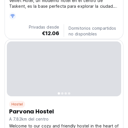
Velvet Hotel, un moderno hotel en el centro de
Taskent, es la base perfecta para explorar la ciudad.
Este confortable hotel es ideal para una estancia
memorable en Uzbekistán. (Auto-translated from
original language)
Privadas desde
Dormitorios compartidos
€12.06
no disponibles
Hostel
Parvona Hostel
A 7.82km del centro
Welcome to our cozy and friendly hostel in the heart of