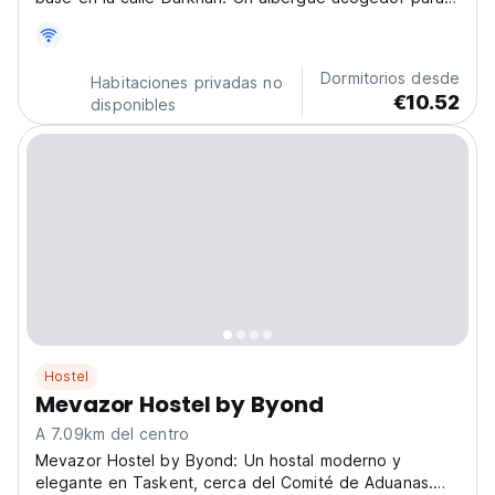
viajes en solitario en Uzbekistán, explora bazares y
relájate con comodidad. (Auto-translated from original
language)
Dormitorios desde
Habitaciones privadas no
€10.52
disponibles
Hostel
Mevazor Hostel by Byond
A 7.09km del centro
Mevazor Hostel by Byond: Un hostal moderno y
elegante en Taskent, cerca del Comité de Aduanas.