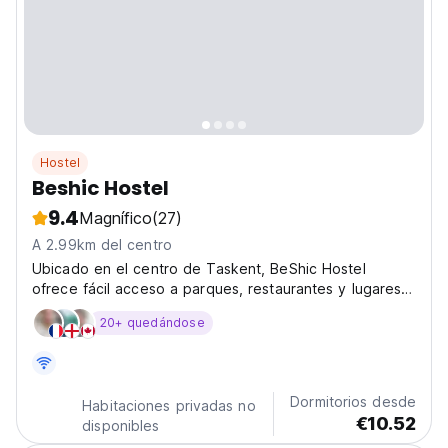
Hostel
Beshic Hostel
9.4
Magnífico
(27)
A 2.99km del centro
Ubicado en el centro de Taskent, BeShic Hostel
ofrece fácil acceso a parques, restaurantes y lugares
de interés cultural. Económico, con zonas separadas
20+ quedándose
para hombres y mujeres. (Auto-translated from original
language)
Dormitorios desde
Habitaciones privadas no
€10.52
disponibles