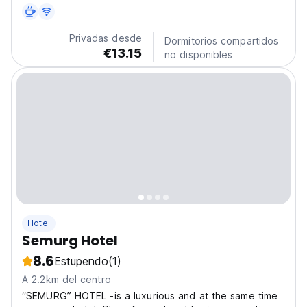
familiar con una cama grande y una cama individual
extra. Independientemente de la categoría, todas las
habitaciones están equipadas con todo lo...
Privadas desde
Dormitorios compartidos
€13.15
no disponibles
Hotel
Semurg Hotel
8.6
Estupendo
(1)
A 2.2km del centro
“SEMURG” HOTEL -is a luxurious and at the same time