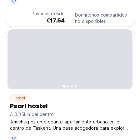
parking, and convenient services such as a 24-hour
front desk, laundry facilities, luggage storage,...
Privadas desde
Dormitorios compartidos
€17.54
no disponibles
Hostel
Pearl hostel
A 0.35km del centro
Jemchug es un elegante apartamento urbano en el
centro de Taskent. Una base acogedora para explorar
la cultura de la ciudad, es el apartamento perfecto