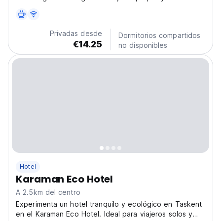
restaurant and a terrace. The accommodation offers a
24-hour front desk, airport transfers, room service and
free WiFi throughout the property. The...
Privadas desde
Dormitorios compartidos
€14.25
no disponibles
Hotel
Karaman Eco Hotel
A 2.5km del centro
Experimenta un hotel tranquilo y ecológico en Taskent
en el Karaman Eco Hotel. Ideal para viajeros solos y