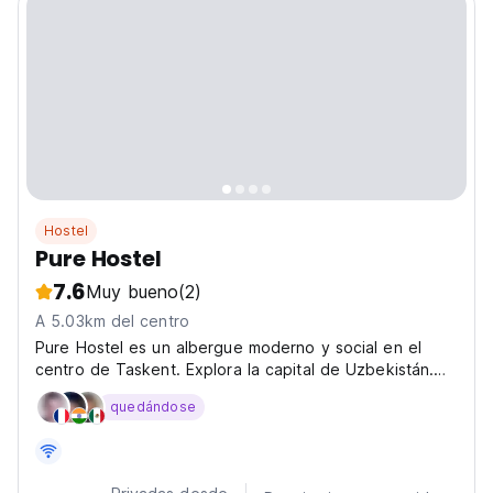
Hostel
Pure Hostel
7.6
Muy bueno
(2)
A 5.03km del centro
Pure Hostel es un albergue moderno y social en el
centro de Taskent. Explora la capital de Uzbekistán.
Conoce a otros viajeros en nuestros elegantes
quedándose
dormitorios. Perfecto para explorar la ciudad. (Auto-
translated from original language)