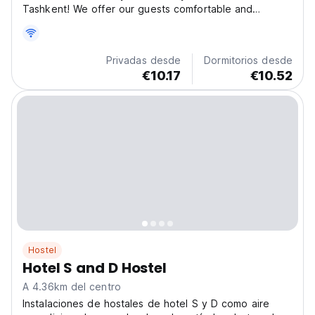
Tashkent! We offer our guests comfortable and
affordable accommodation in a warm atmosphere. Our
hostel is conveniently located, just minutes away from
the metro, grocery stores, and the airport. Our...
Privadas desde
Dormitorios desde
€10.17
€10.52
Hostel
Hotel S and D Hostel
A 4.36km del centro
Instalaciones de hostales de hotel S y D como aire