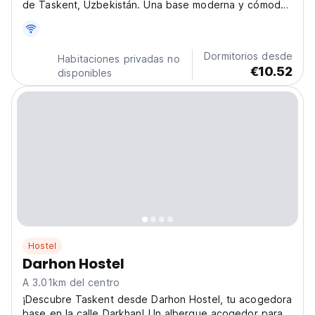
de Taskent, Uzbekistán. Una base moderna y cómoda,
ideal para explorar la ciudad y conocer a otros
viajeros. (Auto-translated from original language)
Dormitorios desde
Habitaciones privadas no
€10.52
disponibles
Hostel
Darhon Hostel
A 3.01km del centro
¡Descubre Taskent desde Darhon Hostel, tu acogedora
base en la calle Darkhan! Un albergue acogedor para