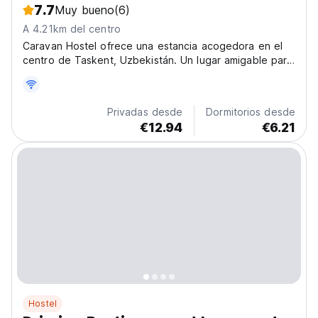
7.7
Muy bueno
(6)
A 4.21km del centro
Caravan Hostel ofrece una estancia acogedora en el
centro de Taskent, Uzbekistán. Un lugar amigable para
relajarse después de explorar los lugares de interés
locales y hacer nuevos amigos. (Auto-translated from
original language)
Privadas desde
Dormitorios desde
€12.94
€6.21
Hostel