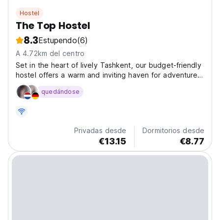
Hostel
The Top Hostel
8.3
Estupendo
(6)
A 4.72km del centro
Set in the heart of lively Tashkent, our budget-friendly
hostel offers a warm and inviting haven for adventurers
seeking to uncover the city's charm without straining
quedándose
their wallets. Managed by a team of fervent travel
aficionados, our hostel serves as a sanctuary...
Privadas desde
Dormitorios desde
€13.15
€8.77