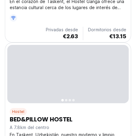
En el corazón de Taskent, el Hostel Ganga ofrece una
estancia cultural cerca de los lugares de interés de
Sebzor. Este hostal es ideal para viajeros de bajo
presupuesto que buscan una auténtica experiencia
uzbeka. (Auto-translated from original language)
Privadas desde
Dormitorios desde
€2.63
€13.15
Hostel
BED&PILLOW HOSTEL
A 7.8km del centro
En Taskent, Uzbekistán, nuestro moderno y limpio