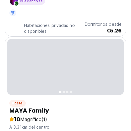
quedándose
exploradores con presupuesto limitado que buscan
experiencias uzbekas auténticas. (Auto-translated...
Dormitorios desde
Habitaciones privadas no
€5.26
disponibles
Hostel
MAYA Family
10
Magnífico
(1)
A 3.31km del centro