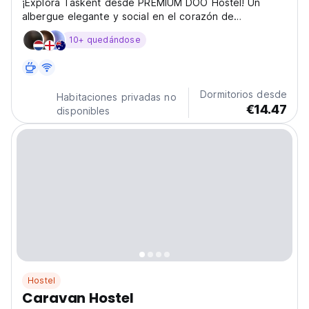
¡Explora Taskent desde PREMIUM DOO Hostel! Un
albergue elegante y social en el corazón de
Uzbekistán, perfecto para viajeros solitarios que
10+ quedándose
buscan comodidad y aventuras en la ciudad. (Auto-
translated from original language)
Dormitorios desde
Habitaciones privadas no
€14.47
disponibles
Hostel
Caravan Hostel