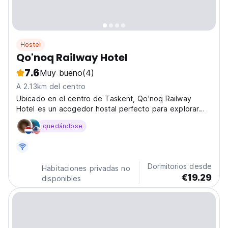
Hostel
Qo'noq Railway Hotel
7.6
Muy bueno
(4)
A 2.13km del centro
Ubicado en el centro de Taskent, Qo'noq Railway
Hotel es un acogedor hostal perfecto para explorar
Uzbekistán. Un lugar ideal para conocer a otros
quedándose
viajeros y descubrir la cultura local. (Auto-translated
from original language)
Dormitorios desde
Habitaciones privadas no
€19.29
disponibles