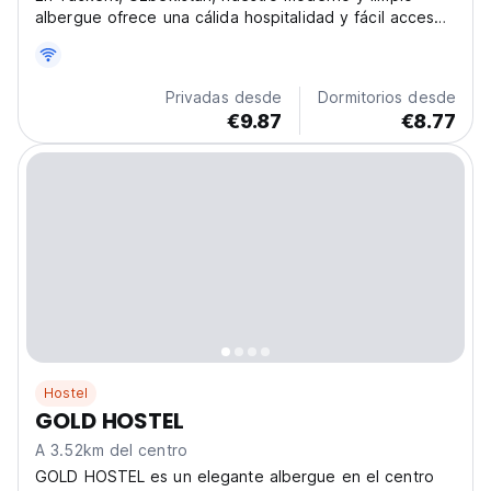
albergue ofrece una cálida hospitalidad y fácil acceso
a la ciudad. Perfecto para viajeros solitarios, este
acogedor albergue es ideal para explorar Taskent y
conectar con nuevos amigos. (Auto-translated from...
Privadas desde
Dormitorios desde
€9.87
€8.77
Hostel
GOLD HOSTEL
A 3.52km del centro
GOLD HOSTEL es un elegante albergue en el centro