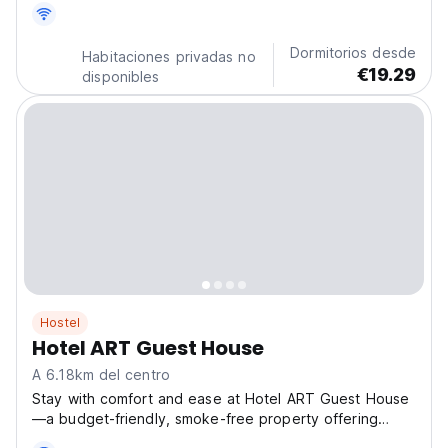
Uzbekistán. (Auto-translated from original language)
Dormitorios desde
Habitaciones privadas no
€19.29
disponibles
Hostel
Hotel ART Guest House
A 6.18km del centro
Stay with comfort and ease at Hotel ART Guest House
—a budget-friendly, smoke-free property offering
simple yet thoughtful amenities. Enjoy free WiFi, self-