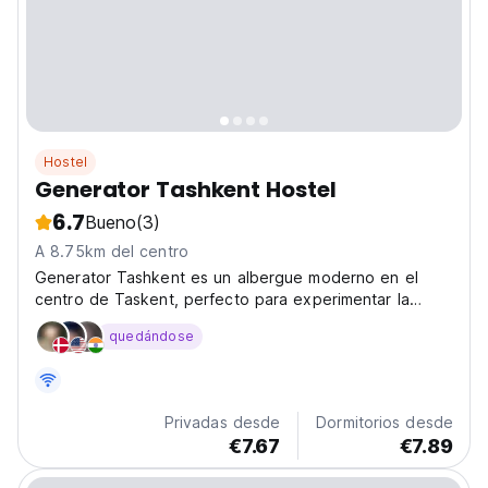
Hostel
Generator Tashkent Hostel
6.7
Bueno
(3)
A 8.75km del centro
Generator Tashkent es un albergue moderno en el
centro de Taskent, perfecto para experimentar la
cultura uzbeka. Nuestro albergue social ofrece
quedándose
habitaciones compartidas y privadas para viajeros.
(Auto-translated from original language)
Privadas desde
Dormitorios desde
€7.67
€7.89