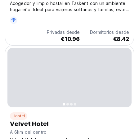
Acogedor y limpio hostal en Taskent con un ambiente
hogareño. Ideal para viajeros solitarios y familias, este
cómodo hostal ofrece Wi-Fi gratuito y
recomendaciones locales. (Auto-translated from original
language)
Privadas desde
Dormitorios desde
€10.96
€8.42
Hostel
Velvet Hotel
A 6km del centro