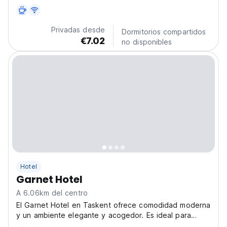
amigos, este hotel céntrico en Taskent ofrece
comodidad y espacios verdes para una escapada
relajante de la ciudad. (Auto-translated from original
Privadas desde
Dormitorios compartidos
language)
€7.02
no disponibles
Hotel
Garnet Hotel
A 6.06km del centro
El Garnet Hotel en Taskent ofrece comodidad moderna
y un ambiente elegante y acogedor. Es ideal para
explorar la vibrante ciudad y es uno de los mejores