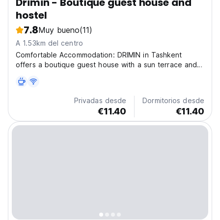
Drimin - Boutique guest house and
hostel
7.8
Muy bueno
(11)
A 1.53km del centro
Comfortable Accommodation: DRIMIN in Tashkent
offers a boutique guest house with a sun terrace and a
garden. Free WiFi is available throughout the property.
Exceptional Facilities: Guests enjoy private check-in
and check-out, a lounge, 24-hour front desk,...
Privadas desde
Dormitorios desde
€11.40
€11.40