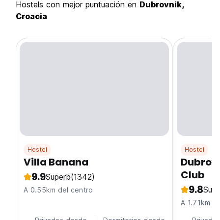
hostels con mejor puntuación en
Dubrovnik,
Croacia
Hostel
Hostel
Villa Banana
Dubrov
Club
9.9
Superb
(1342)
9.8
Supe
A 0.55km del centro
A 1.71km de