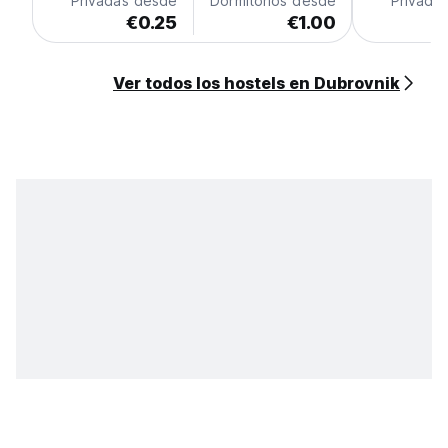
Privadas desde
Dormitorios desde
Privada
€0.25
€1.00
€
Ver todos los hostels en Dubrovnik