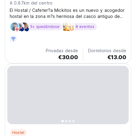
A 0.87km del centro
El Hostal / Cafeter?a Mickitos es un nuevo y acogedor
hostal en la zona m?s hermosa del casco antiguo de
Skopje. Es el lugar donde puedes tomar el mejor caf?
5+ quedándose
8 eventos
y sentir una deliciosa comodidad, a 30 metros de la
Plaza Skenderbeg y a 3 minutos a pie del Puente...
Privadas desde
Dormitorios desde
€30.00
€13.00
Hostel