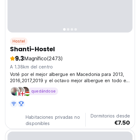
Hostel
Shanti-Hostel
9.3
Magnífico
(2473)
A 1.38km del centro
Voté por el mejor albergue en Macedonia para 2013,
2016,2017,2019 y el octavo mejor albergue en todo el
mundo de Hostelworld. Shanti Hostel es un lugar muy
quedándose
agradable, pequeño y acogedor ubicado a solo 3
minutos a poca distancia de la estación de autobús y...
Dormitorios desde
Habitaciones privadas no
€7.50
disponibles