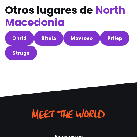
Otros lugares de
North
Macedonia
Ohrid
Bitola
Mavrovo
Prilep
Struga
Síguenos en