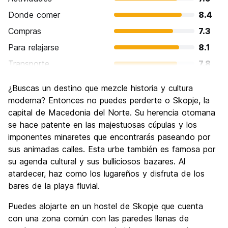
Donde comer
8.4
Compras
7.3
Para relajarse
8.1
Transporte
7.8
Visita de lugares de interés
8.0
¿Buscas un destino que mezcle historia y cultura
Cultura
8.1
moderna? Entonces no puedes perderte o Skopje, la
Fiesta
capital de Macedonia del Norte. Su herencia otomana
7.6
se hace patente en las majestuosas cúpulas y los
Calidad Precio
8.9
imponentes minaretes que encontrarás paseando por
sus animadas calles. Esta urbe también es famosa por
su agenda cultural y sus bulliciosos bazares. Al
atardecer, haz como los lugareños y disfruta de los
bares de la playa fluvial.
Puedes alojarte en un hostel de Skopje que cuenta
con una zona común con las paredes llenas de