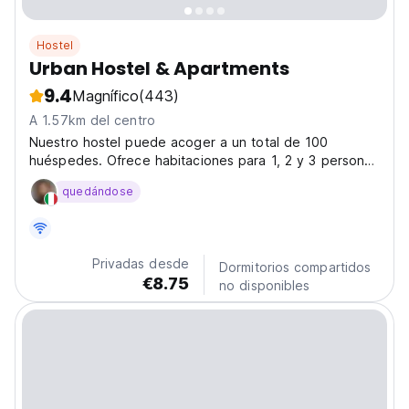
Hostel
Urban Hostel & Apartments
9.4
Magnífico
(443)
A 1.57km del centro
Nuestro hostel puede acoger a un total de 100
huéspedes. Ofrece habitaciones para 1, 2 y 3 personas
en cada una de las cuatro plantas que dispone. Las
quedándose
habitaciones son limpias, cómodas y altamente
asequibles, con adecuadas camas de habitación y
colchones...
Privadas desde
Dormitorios compartidos
€8.75
no disponibles