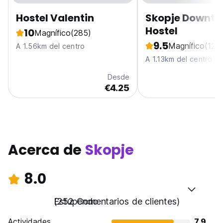
Hostel Valentin
Skopje Downt
Hostel
10
Magnífico
(285)
9.5
Magnífico
(121)
A 1.56km del centro
A 1.13km del centro
Desde
€4.25
Acerca de
Skopje
8.0
Estupendo
(252 Comentarios de clientes)
Actividades
7.9