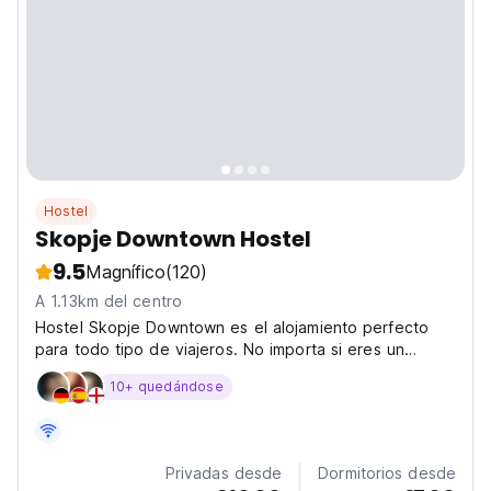
Hostel
Skopje Downtown Hostel
9.5
Magnífico
(120)
A 1.13km del centro
Hostel Skopje Downtown es el alojamiento perfecto
para todo tipo de viajeros. No importa si eres un
mochilero que viaja solo o en un grupo más grande,
10+ quedándose
tenemos la mejor opción para tu estadía en Skopje.
Contamos con excelentes y cómodas instalaciones,
como...
Privadas desde
Dormitorios desde