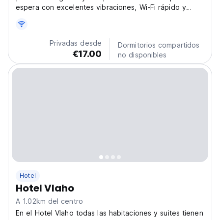
espera con excelentes vibraciones, Wi-Fi rápido y
habitaciones impecables! Es el lugar perfecto para
mochileros y nómadas digitales, y sin duda uno de los
mejores hostels en Skopie para estancias cómodas y...
Privadas desde
Dormitorios compartidos
€17.00
no disponibles
Hotel
Hotel Vlaho
A 1.02km del centro
En el Hotel Vlaho todas las habitaciones y suites tienen