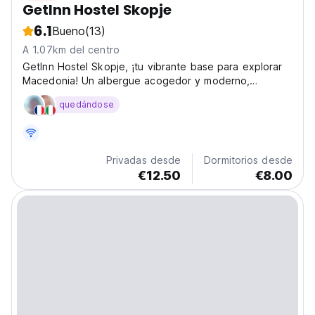
GetInn Hostel Skopje
6.1
Bueno
(13)
A 1.07km del centro
GetInn Hostel Skopje, ¡tu vibrante base para explorar
Macedonia! Un albergue acogedor y moderno,
perfecto para explorar el Antiguo Bazar, el Puente de
quedándose
Piedra y el Cañón Matka. (Auto-translated from original
language)
Privadas desde
Dormitorios desde
€12.50
€8.00