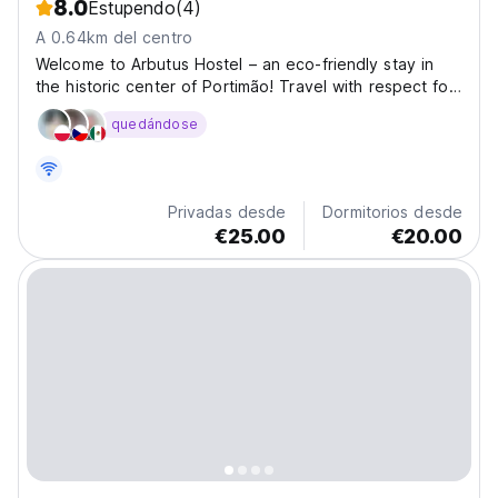
8.0
Estupendo
(4)
A 0.64km del centro
Welcome to Arbutus Hostel – an eco-friendly stay in
the historic center of Portimão! Travel with respect for
nature and enjoy the atmosphere of the old town by
quedándose
staying at Arbutus Hostel. At our hostel, we have
created all the conditions for a comfortable...
Privadas desde
Dormitorios desde
€25.00
€20.00