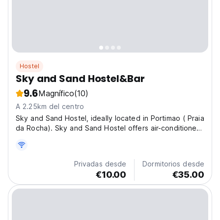
Hostel
Sky and Sand Hostel&Bar
9.6
Magnífico
(10)
A 2.25km del centro
Sky and Sand Hostel, ideally located in Portimao ( Praia
da Rocha). Sky and Sand Hostel offers air-conditioned
rooms, a communal lounge, TV, and free Wi-Fi, as well
as a fully equipped communal kitchen. All
accommodation units have bed linen and towels. The...
Privadas desde
Dormitorios desde
€10.00
€35.00