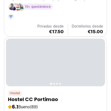
arena blanca, aguas tranquilas y claras.
10+ quedándose
Privadas desde
Dormitorios desde
€17.50
€15.00
Hostel
Hostel CC Portimao
6.1
Bueno
(89)