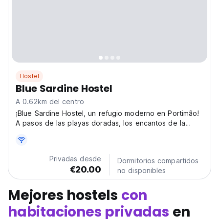
Hostel
Blue Sardine Hostel
A 0.62km del centro
¡Blue Sardine Hostel, un refugio moderno en Portimão!
A pasos de las playas doradas, los encantos de la
ciudad son fáciles de explorar. Acogedoras áreas
sociales y una cocina totalmente equipada. (Auto-
translated from original language)
Privadas desde
Dormitorios compartidos
€20.00
no disponibles
Mejores hostels
con
habitaciones privadas
en