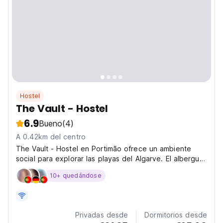
Hostel
The Vault - Hostel
6.9
Bueno
(4)
A 0.42km del centro
The Vault - Hostel en Portimão ofrece un ambiente
social para explorar las playas del Algarve. El albergue
económico perfecto para los viajeros que buscan una
10+ quedándose
experiencia vibrante en Portugal. (Auto-translated from
original language)
Privadas desde
Dormitorios desde