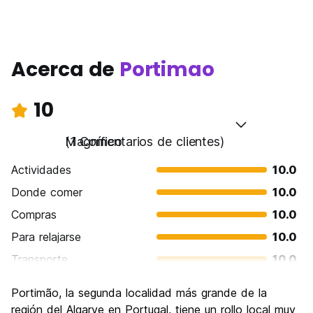
Acerca de
Portimao
10
Magnífico
(1 Comentarios de clientes)
Actividades
10.0
Donde comer
10.0
Compras
10.0
Para relajarse
10.0
Transporte
10.0
Visita de lugares de interés
10.0
Portimão, la segunda localidad más grande de la
Cultura
10.0
región del Algarve en Portugal, tiene un rollo local muy