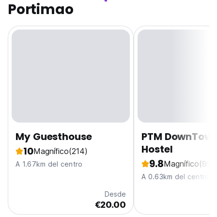
Portimao
My Guesthouse
PTM DownTow
Hostel
10
Magnífico
(214)
9.8
Magnífico
(99)
A 1.67km del centro
A 0.63km del centro
Desde
€20.00