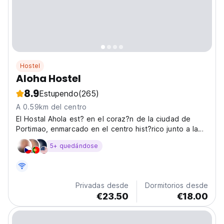
Hostel
Aloha Hostel
8.9
Estupendo
(265)
A 0.59km del centro
El Hostal Ahola est? en el coraz?n de la ciudad de
Portimao, enmarcado en el centro hist?rico junto a la
zona del paseo mar?timo. Nuestra acogedora habitaci?
5+ quedándose
n fue renovada y equipada c?modamente en julio de
2016, tendr?n a su disposici?n una habitaci?n doble,...
Privadas desde
Dormitorios desde
€23.50
€18.00