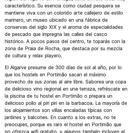
Fiesta
característico. Su esencia como ciudad pesquera se
10.0
mantiene viva con un colorido arte callejero de estilo
Calidad Precio
10.0
marinero, un museo ubicado en una fábrica de
conservas del siglo XIX y el aroma de especialidades
de pescado que impregna las calles del casco
histórico. A pocos pasos del centro, te toparás con la
zona de Praia de Rocha, que destaca por su mezcla
de cultura y relax playero.
El Algarve presume de 300 días de sol al año, por lo
que los hostels en Portimão sacan el máximo
provecho de sus zonas al aire libre. Saborea una copa
de delicioso vino regional en una terraza, refréscate en
la piscina de tu hostel en Portimão o prepara un
delicioso pollo al piri piri en la barbacoa. La mayoría de
los alojamientos son villas encaladas típicas con
jardines y balcones. En cuanto a los extras, no te
preocupes, porque es raro el hostel en Portimão que
no ofrezca wifi gratuito, y algunos también incluyen el