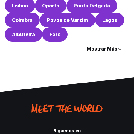
Lisboa
Oporto
Ponta Delgada
Coimbra
Povoa de Varzim
Lagos
Albufeira
Faro
Mostrar Más
Síguenos en