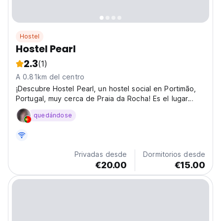
Hostel
Hostel Pearl
2.3
(1)
A 0.81km del centro
¡Descubre Hostel Pearl, un hostel social en Portimão,
Portugal, muy cerca de Praia da Rocha! Es el lugar
ideal para vivir aventuras inolvidables en el Algarve,
quedándose
explorar la cultura local y forjar amistades duraderas.
¡Definitivamente, uno de los mejores hostels...
Privadas desde
Dormitorios desde
€20.00
€15.00