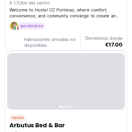
A 1.52km del centro
Welcome to Hostel CC Portimao, where comfort,
convenience, and community converge to create an
unforgettable stay in the sun-kissed paradise of
quedándose
Portimao, Portugal. Nestled in the vibrant
neighborhood of Tres Bicos, our hostel offers a
Dormitorios desde
perfect blend of relaxation...
Habitaciones privadas no
€17.00
disponibles
Hostel
Arbutus Bed & Bar