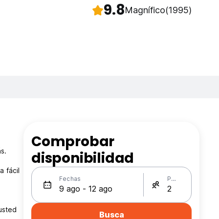
9.8
Magnífico
(1995)
Comprobar
s.
disponibilidad
 fácil
Fechas
Personas
usted
Busca