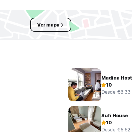
Ver mapa
Madina Host
10
Desde €8.33
Sufi House
10
Desde €5.52