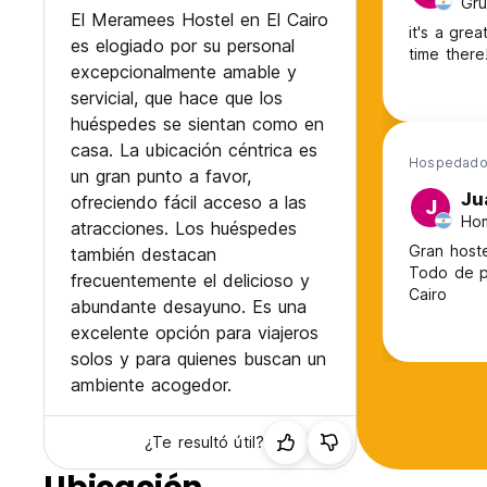
Gru
El Meramees Hostel en El Cairo
it's a gre
es elogiado por su personal
time there
excepcionalmente amable y
servicial, que hace que los
huéspedes se sientan como en
casa. La ubicación céntrica es
Hospedado
un gran punto a favor,
Ju
ofreciendo fácil acceso a las
J
Hom
atracciones. Los huéspedes
Gran hoste
también destacan
Todo de primera. Sin dudas, un hostel p
frecuentemente el delicioso y
Cairo
abundante desayuno. Es una
excelente opción para viajeros
solos y para quienes buscan un
ambiente acogedor.
¿Te resultó útil?