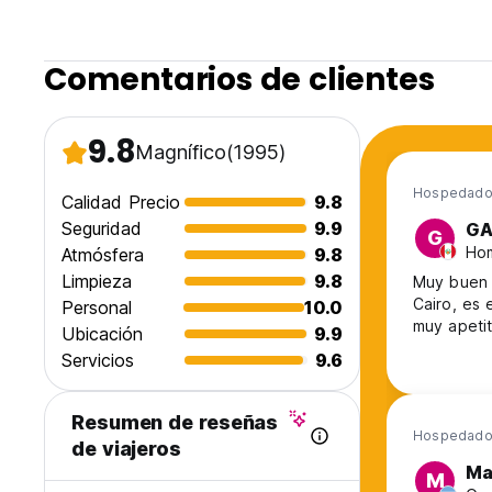
Comentarios de clientes
9.8
Magnífico
(1995)
Hospedado
Calidad Precio
9.8
Seguridad
9.9
GA
G
Hom
Atmósfera
9.8
Limpieza
9.8
Muy buen l
Cairo, es 
Personal
10.0
muy apetit
Ubicación
9.9
Servicios
9.6
Resumen de reseñas
Hospedado
de viajeros
Ma
M