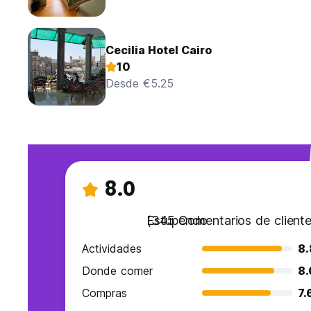
Cecilia Hotel Cairo
10
Desde €5.25
8.0
Estupendo
(345 Comentarios de cliente
Actividades
8.
Donde comer
8.
Compras
7.