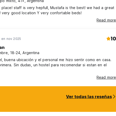
po mixto, 41+, Argentina
at place! staff is very hepfull, Mustafa is the best! we had a great
! very good location Y very confortable beds!
Read more
10
 en nov 2025
an
bre, 18-24, Argentina
l, buena ubicación y el personal me hizo sentir como en casa.
ara recomendar si estan en el
Read more
Ver todas las reseñas