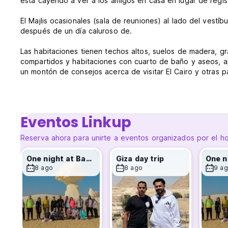
está cayendo a ver a los amigos en casa en lugar de regist
El Majlis ocasionales (sala de reuniones) al lado del vestí
después de un día caluroso de.
Las habitaciones tienen techos altos, suelos de madera, 
compartidos y habitaciones con cuarto de baño y aseos, apa
un montón de consejos acerca de visitar El Cairo y otras 
amigables hacia abajo alrededor de la ciudad.
OFRECEMOS
Eventos Linkup
AEROPUERTO P.S recogida para individuales y compartidas 
Reserva ahora para unirte a eventos organizados por el ho
Ven como un permiso INVITADO como amigo
One night at Baharia Oasis
Giza day trip
* Almacenamiento de equipaje gratis.
8 ago
8 ago
9 a
* Caja fuerte de uso gratuito.
*Mostrador de información.
* instalaciones de cocina GRATIS.
* gratis de El Cairo MAPS
* 24H Internet / 7day'S.
* 24 horas de seguridad y recepción.