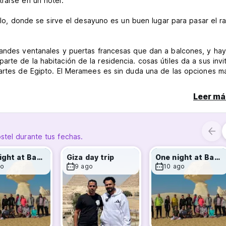
rarse en un hotel.
bulo, donde se sirve el desayuno es un buen lugar para pasar el r
grandes ventanales y puertas francesas que dan a balcones, y ha
rte de la habitación de la residencia. cosas útiles da a sus inv
partes de Egipto. El Meramees es sin duda una de las opciones m
Leer má
CAMAS DE RESERVA 15 dólares estadounidenses ..... GRACIAS ...
stel durante tus fechas.
One night at Baharia Oasis
Giza day trip
One night at Baharia Oasis
go
9 ago
10 ago