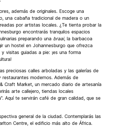
res, además de originales. Escoge una
so, una cabaña tradicional de madera o un
eadas por artistas locales. ¿Te tienta probar la
nnesburgo encontrarás tranquilos espacios
culinarias preparando una
braai
, la barbacoa
egir un hostel en Johannesburgo que ofrezca
 y visitas guiadas a pie: ¡es una forma
ltura!
as preciosas calles arboladas y las galerías de
 y restaurantes modernos. Además de
t & Craft Market, un mercado diario de artesanía
rás arte callejero, tiendas locales
". Aquí te servirán café de gran calidad, que se
spectiva general de la ciudad. Contemplarás las
rlton Centre, el edificio más alto de África.