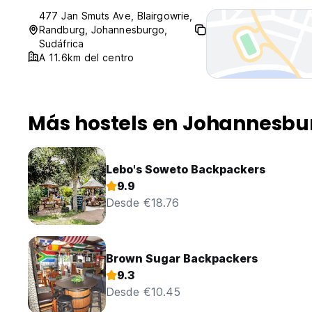
477 Jan Smuts Ave, Blairgowrie,
Randburg, Johannesburgo,
Sudáfrica
A 11.6km del centro
Más hostels en Johannesbu
Lebo's Soweto Backpackers
9.9
Desde €18.76
Brown Sugar Backpackers
9.3
Desde €10.45