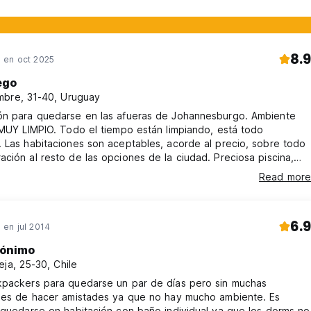
8.9
en oct 2025
ego
bre, 31-40, Uruguay
ón para quedarse en las afueras de Johannesburgo. Ambiente
 MUY LIMPIO. Todo el tiempo están limpiando, está todo
 Las habitaciones son aceptables, acorde al precio, sobre todo
ción al resto de las opciones de la ciudad. Preciosa piscina,
ipada para cocinar. Estar amplio para distender, trabajar, etc. El
Read more
s un poco parco, pero recién llegamos al país y da la impresión
áfrica son así con los extranjeros. Al menos con los blancos.
6.9
en jul 2014
ónimo
eja, 25-30, Chile
kpackers para quedarse un par de días pero sin muchas
ades de hacer amistades ya que no hay mucho ambiente. Es
 quedarse en habitación con baño individual ya que los dorms no