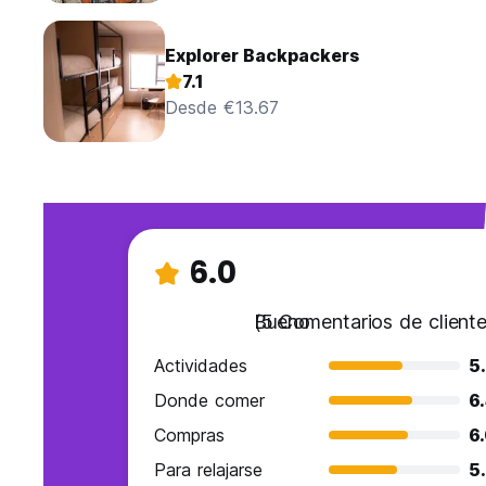
Explorer Backpackers
7.1
Desde €13.67
6.0
Bueno
(5 Comentarios de cliente
Actividades
5
Donde comer
6
Compras
6
Para relajarse
5