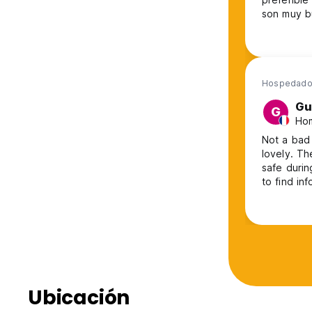
son muy b
gratis con
no es muy
pero creo
Hospedado
Gu
G
Hom
Not a bad hostel. The swimming pool is
lovely. Th
safe durin
to find in
should tak
european 
Ubicación