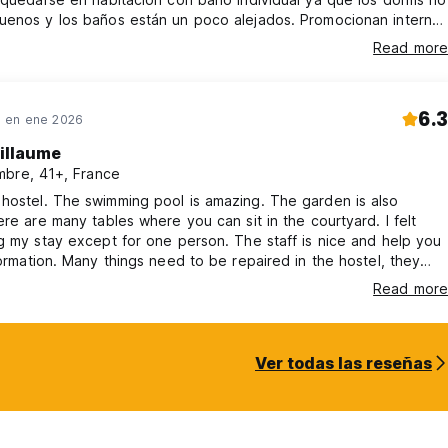
uenos y los baños están un poco alejados. Promocionan internet
 wifi lo que es una mentira porque tienes que pagar por el wifi y
Read more
 rápido. Su ubicación es buena siempre y cuando tengas auto,
 que eso aplica a la mayoría de backpackers en Joburg.
6.3
 en ene 2026
illaume
bre, 41+, France
 amazing. The garden is also
ere are many tables where you can sit in the courtyard. I felt
g my stay except for one person. The staff is nice and help you
formation. Many things need to be repaired in the hostel, they
e care of it (broken doors or locks) and they need more
Read more
plugs. A good place to stay at a very good price
Ver todas las reseñas