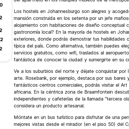
.0
Los hostels en Johannesburgo son alegres y acogedo
2
mansión construida en los setenta por un jefe mafio
alojamiento con habitaciones de diseño conceptual cr
2
gastronomía local? En la mayoría de hostels en Joha
exteriores, donde podrás demostrar tus habilidades 
.2
típica del país. Como alternativa, también puedes el
2
servicios gratuitos, como wifi, traslados al aeropuerto
fantástica de conocer la ciudad y sumergirte en su cu
Ve a los suburbios del norte y déjate conquistar por l
arte. Rosebank, por ejemplo, destaca por sus bares
fantásticos centros comerciales, podrás visitar el Ar
africana. En la céntrica zona de Braamfontein descubri
independientes y cafeterías de la llamada "tercera ola
considera un producto artesanal.
Móntate en un bus turístico para disfrutar de una per
mejores vistas desde el mirador (en el piso 50) del Ca