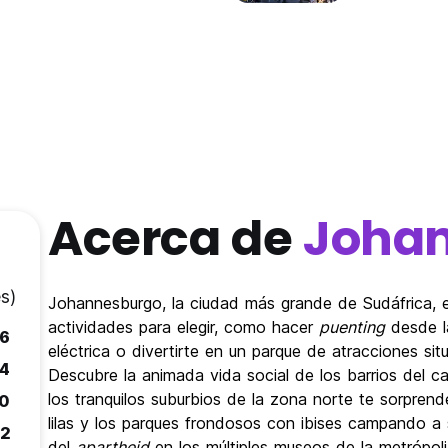
Acerca de
Joha
s)
Johannesburgo, la ciudad más grande de Sudáfrica, 
actividades para elegir, como hacer
puenting
desde la
.6
eléctrica o divertirte en un parque de atracciones si
.4
Descubre la animada vida social de los barrios del ca
los tranquilos suburbios de la zona norte te sorpren
.0
lilas y los parques frondosos con ibises campando a
.2
del
apartheid
en los múltiples museos de la metrópoli