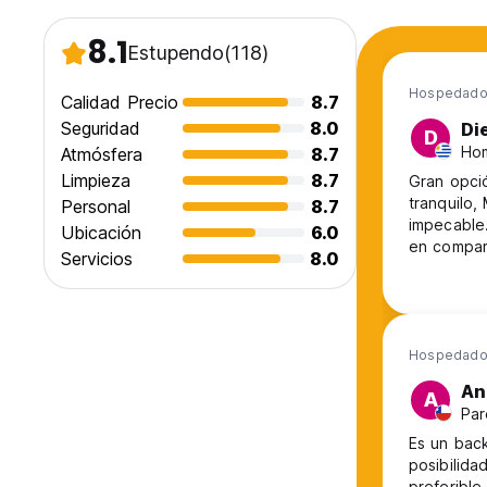
8.1
Estupendo
(118)
Hospedado 
Calidad Precio
8.7
Seguridad
8.0
Di
D
Hom
Atmósfera
8.7
Limpieza
8.7
Gran opci
tranquilo,
Personal
8.7
impecable.
Ubicación
6.0
en compara
Servicios
8.0
cocina equ
personal e
que en Sud
Hospedado 
An
A
Par
Es un bac
posibilid
preferible