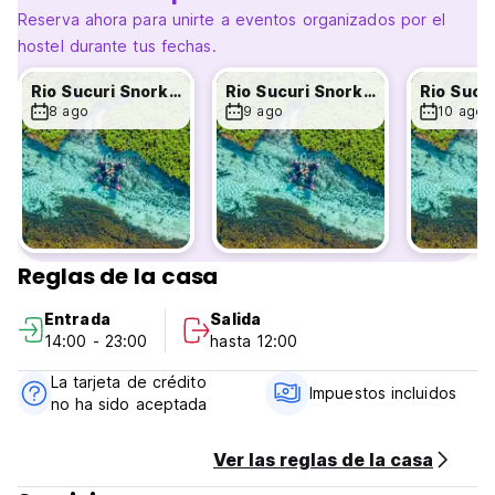
para quienes buscan una experiencia diferente.
Reserva ahora para unirte a eventos organizados por el
✔️ **Habitaciones compartidas:** Opciones económicas
hostel durante tus fechas.
para viajeros solos o grupos que prefieren la interacción
social y un ambiente relajado.
Rio Sucuri Snorkelling Tour
Rio Sucuri Snorkelling Tour
8 ago
9 ago
10 ago
### **Infraestructura y Servicios**
🛏️ **Ropa de cama y toallas incluidas** para mayor
comodidad.
🍳 **Desayuno completo incluido** en la tarifa, con frutas,
panes, pasteles y bebidas calientes para comenzar bien el
día.
🏊‍♂️ **Piscina refrescante** para relajarse después de los
Reglas de la casa
paseos.
🚫 **Cocina compartida temporalmente desactivada.**
Entrada
Salida
14:00 - 23:00
hasta 12:00
### **Horarios de Check-in y Check-out**
🕑 **Check-in a partir de las 14h00**.
La tarjeta de crédito
🕛 **Check-out hasta el mediodía (12h00)**.
Impuestos incluidos
no ha sido aceptada
### **Formas de Pago**
Ver las reglas de la casa
💳 Aceptamos **tarjetas de crédito**, **efectivo** y
también **dólares en efectivo**.