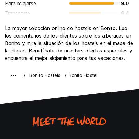
Para relajarse
9.0
Transporte
6.4
Visita de lugares de interés
9.0
La mayor selección online de hostels en Bonito. Lee
Cultura
7.5
los comentarios de los clientes sobre los albergues en
Fiesta
Bonito y mira la situación de los hostels en el mapa de
6.1
la ciudad. Benefíciate de nuestars ofertas especiales y
Calidad Precio
7.4
encuentra el mejor alojamiento para tus vacaciones.
Bonito Hostels
Bonito Hostel