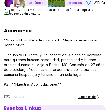
WiFi Grati
quedándose
8 eventos
Reserva con más de 4 días de antelación para optar a
cancelación gratuita
Acerca-de
**Bonito Hi Hostel y Pousada - Tu Mejor Experiencia en
Bonito MS**
El **Bonito Hi Hostel y Pousada** es la elección perfecta
para quienes buscan comodidad, practicidad y buenos
precios durante su viaje a Bonito, MS. Con más de 27 años
de tradición, ofrecemos una experiencia completa que
combina hospedaje y turismo en un solo lugar.
### **Nuestras Acomodaciones**
✔️ **Suites privadas estándar:** Ideales para parejas,
familias o grupos que buscan privacidad y confort. Todas
Leer más
Denunciar
están equipadas con aire acondicionado, minibar y baño
privado.
Eventos Linkup
✔️ **Tiny Houses:** Alojamiento acogedor y encantador