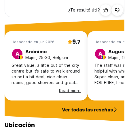
¿Te resultó útil?
9.7
Hospedado en jun 2026
Hospedado en may
Anónimo
Augusta
A
A
Mujer, 25-30, Belgium
Mujer, 18-
Great value, a little out of the city
The staff was rea
centre but it's safe to walk around
helpful with wha
so not a bit deal, nice clean
Super clean, ama
rooms, good showers and great
FOR FREE, I met 
breakfast.
the common areas
Read more
to create a nice
Ver todas las reseñas
Ubicación