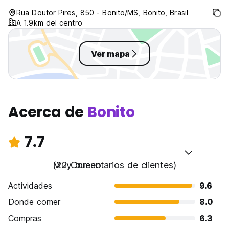
Rua Doutor Pires, 850 - Bonito/MS, Bonito, Brasil
A 1.9km del centro
Ver mapa
Acerca de
Bonito
7.7
Muy bueno
(22 Comentarios de clientes)
Actividades
9.6
Donde comer
8.0
Compras
6.3