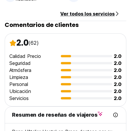
Taxes included.
Ver todos los servicios
Breakfast included.
Comentarios de clientes
General:
Cancellation policy: 24h before arrival.
2.0
(62)
No curfew.
Calidad Precio
2.0
Seguridad
2.0
Atmósfera
2.0
Limpieza
2.0
Personal
2.0
Ubicación
2.0
Servicios
2.0
Resumen de reseñas de viajeros