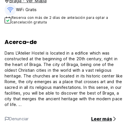
Braga · Ver Mapa
WiFi Gratis
Reserva con más de 2 días de antelación para optar a
cancelación gratuita
Acerca-de
Dans L'Atelier Hostel is located in a edifice which was
constructed at the beginning of the 20th century, right in
the heart of Braga. The city of Braga, being one of the
oldest Christian cities in the world with a vast religious
heritage. The churches are located in its historic center like
Rome, the city emerges as a place that crosses art and the
sacred in all its religious manifestations. In this sense, in our
facilities, you will be able to discover the best of Braga, a
city that merges the ancient heritage with the modern pace
of life.
We are located in the heart of Braga, 100 meters from the
Leer más
Denunciar
Cathedral of Braga and at the same distance from Jardim
Santa Barbara, one of the most beautiful gardens not only