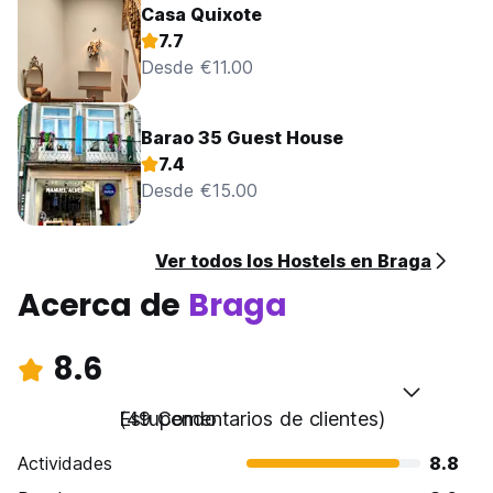
Casa Quixote
7.7
Desde €11.00
Barao 35 Guest House
7.4
Desde €15.00
Ver todos los Hostels en Braga
Acerca de
Braga
8.6
Estupendo
(49 Comentarios de clientes)
Actividades
8.8