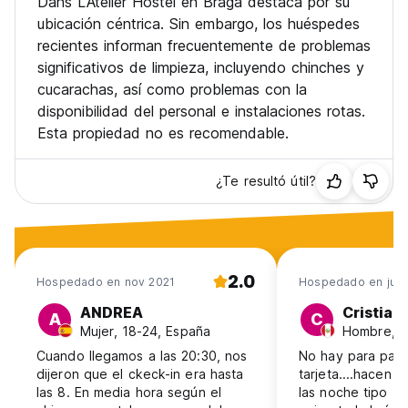
Dans L'Atelier Hostel en Braga destaca por su
ubicación céntrica. Sin embargo, los huéspedes
recientes informan frecuentemente de problemas
significativos de limpieza, incluyendo chinches y
cucarachas, así como problemas con la
disponibilidad del personal e instalaciones rotas.
Esta propiedad no es recomendable.
¿Te resultó útil?
2.0
Hospedado en nov 2021
Hospedado en jul 
ANDREA
Cristian
A
C
Mujer, 18-24, España
Hombre, 3
Cuando llegamos a las 20:30, nos
No hay para pag
dijeron que el ckeck-in era hasta
tarjeta....hacen m
las 8. En media hora según el
las noche tipo 11