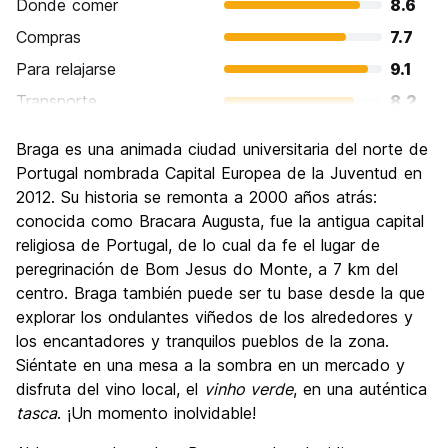
Donde comer
8.6
Compras
7.7
Para relajarse
9.1
Transporte
8.2
Visita de lugares de interés
9.4
Braga es una animada ciudad universitaria del norte de
Cultura
9.2
Portugal nombrada Capital Europea de la Juventud en
Fiesta
2012. Su historia se remonta a 2000 años atrás:
7.5
conocida como Bracara Augusta, fue la antigua capital
Calidad Precio
9.0
religiosa de Portugal, de lo cual da fe el lugar de
peregrinación de Bom Jesus do Monte, a 7 km del
centro. Braga también puede ser tu base desde la que
explorar los ondulantes viñedos de los alrededores y
los encantadores y tranquilos pueblos de la zona.
Siéntate en una mesa a la sombra en un mercado y
disfruta del vino local, el
vinho verde
, en una auténtica
tasca
. ¡Un momento inolvidable!