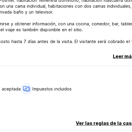
shtel: habitación femenina dormitorio, habitación masculina dorm
on una cama individual, habitaciones con dos camas individuales,
rivada baño y un televisor.
irse y obtener información, con una cocina, comedor, bar, table
el viaje es también disponible en el sitio.
osto hasta 7 días antes de la visita. El visitante será cobrado el 
el visitante no aparece, será cobrado el total de la reserva.
Leer má
nguage)
do aceptada
Impuestos incluidos
Ver las reglas de la ca