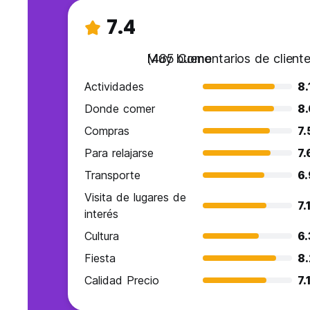
7.4
Muy bueno
(485 Comentarios de cliente
Actividades
8.
Donde comer
8.
Compras
7.
Para relajarse
7.
Transporte
6.
Visita de lugares de
7.
interés
Cultura
6.
Fiesta
8.
Calidad Precio
7.