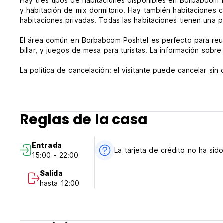
Hay tres tipos de habitaciones disponibles en Borbaboom Po
y habitación de mix dormitorio. Hay también habitaciones c
habitaciones privadas. Todas las habitaciones tienen una p
El área común en Borbaboom Poshtel es perfecto para reun
billar, y juegos de mesa para turistas. La información sobre 
La política de cancelación: el visitante puede cancelar sin c
de la reserva si cancela en el 7 días antes de la visita. Si 
Entrada a partir de las 15:00 hasta las 22:00.
Reglas de la casa
Salida antes de las 12:00 (Auto-translated from original la
Entrada
La tarjeta de crédito no ha si
15:00 - 22:00
Salida
hasta 12:00