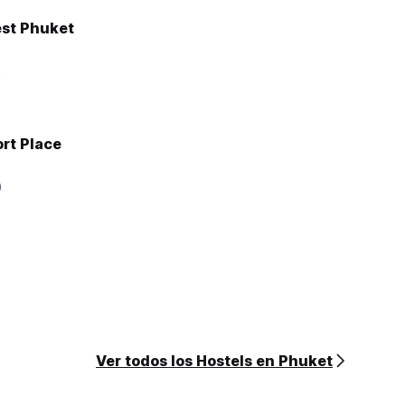
est Phuket
2
rt Place
0
Ver todos los Hostels en Phuket