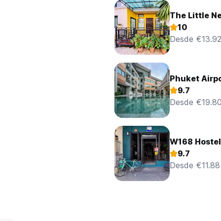
The Little N
10
Desde €13.9
Phuket Airpo
9.7
Desde €19.8
W168 Hostel
9.7
Desde €11.88