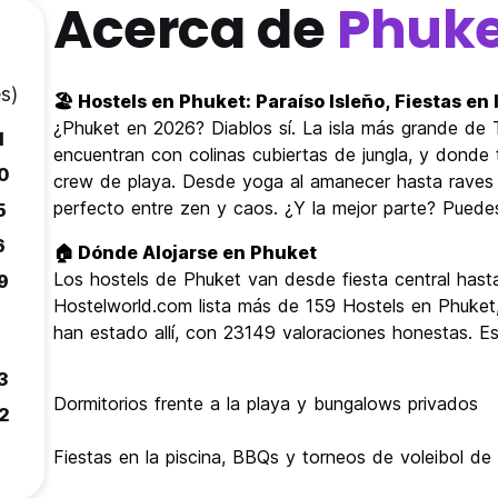
Acerca de
Phuke
s)
🏖️ Hostels en Phuket: Paraíso Isleño, Fiestas en
¿Phuket en 2026? Diablos sí. La isla más grande de 
1
encuentran con colinas cubiertas de jungla, y donde
0
crew de playa. Desde yoga al amanecer hasta raves al
perfecto entre zen y caos. ¿Y la mejor parte? Puedes
5
6
🏠 Dónde Alojarse en Phuket
Los hostels de Phuket van desde fiesta central hasta 
9
Hostelworld.com lista más de 159 Hostels en Phuket,
1
han estado allí, con 23149 valoraciones honestas. Es
3
Dormitorios frente a la playa y bungalows privados
2
1
Fiestas en la piscina, BBQs y torneos de voleibol de