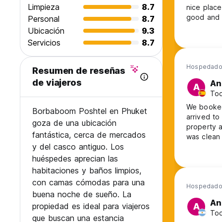
Limpieza
8.7
nice place
good and 
Personal
8.7
Ubicación
9.3
Servicios
8.7
Hospedado
Resumen de reseñas
de viajeros
An
A
Tod
We booked
Borbaboom Poshtel en Phuket
arrived to
goza de una ubicación
property 
fantástica, cerca de mercados
was clean 
y del casco antiguo. Los
huéspedes aprecian las
habitaciones y baños limpios,
con camas cómodas para una
Hospedado
buena noche de sueño. La
An
propiedad es ideal para viajeros
A
Tod
que buscan una estancia