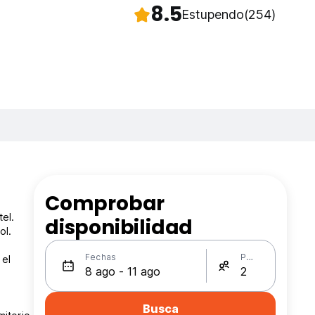
8.5
Estupendo
(254)
Comprobar
el.
disponibilidad
ol.
Fechas
Personas
 el
Busca