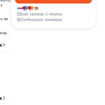
itorio,
 y
Solo tardarás 2 minutos
ro de
Confirmación Inmediata
total
s
sa