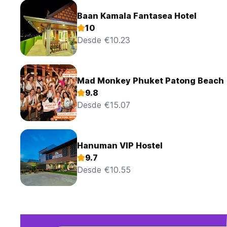
Baan Kamala Fantasea Hotel
10
Desde €10.23
Mad Monkey Phuket Patong Beach
9.8
Desde €15.07
Hanuman VIP Hostel
9.7
Desde €10.55