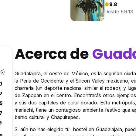
9.8
Desde €9.13
Acerca de
Guada
s)
Guadalajara, al oeste de México, es la segunda ciu
la Perla de Occidente y el Silicon Valley mexicano, c
0
charrería (un deporte nacional similar al rodeo), y lu
2
de Zapopan en el centro. Encontrarás otros ejemplos 
y sus dos capiteles de color dorado. Esta metrópolis,
5
mariachi, tiene un contagioso ambiente festivo que a
7
barrio cultural y Chapultepec.
9
Si aún no has elegido tu hostel en Guadalajara, pu