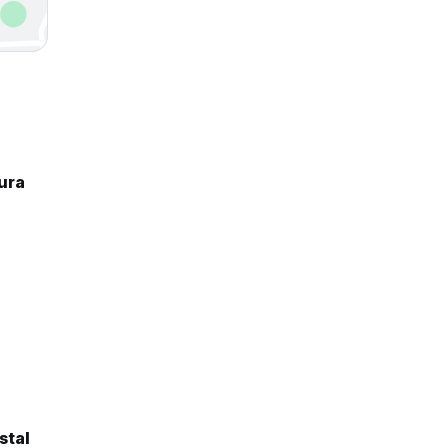
ura
0
9
stal