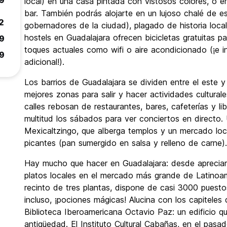
9
local) en una casa pintada con vistosos colores, o 
bar. También podrás alojarte en un lujoso chalé de es
2
gobernadores de la ciudad), plagado de historia loc
hostels en Guadalajara ofrecen bicicletas gratuitas pa
9
toques actuales como wifi o aire acondicionado (¡e i
9
adicional!).
Los barrios de Guadalajara se dividen entre el este y
mejores zonas para salir y hacer actividades cultura
calles rebosan de restaurantes, bares, cafeterías y l
multitud los sábados para ver conciertos en directo.
Mexicaltzingo, que alberga templos y un mercado lo
picantes (pan sumergido en salsa y relleno de carne).
Hay mucho que hacer en Guadalajara: desde apreciar 
platos locales en el mercado más grande de Latinoam
recinto de tres plantas, dispone de casi 3000 pues
incluso, ¡pociones mágicas! Alucina con los capiteles 
Biblioteca Iberoamericana Octavio Paz: un edificio 
antigüedad. El Instituto Cultural Cabañas, en el pasa