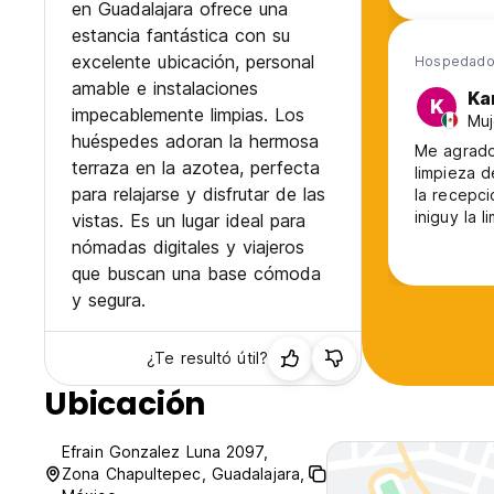
en Guadalajara ofrece una
estancia fantástica con su
excelente ubicación, personal
Hospedado 
amable e instalaciones
Ka
K
impecablemente limpias. Los
Muj
huéspedes adoran la hermosa
Me agrado 
terraza en la azotea, perfecta
limpieza d
para relajarse y disfrutar de las
la recepci
iniguy la 
vistas. Es un lugar ideal para
una terra
nómadas digitales y viajeros
se puedey
que buscan una base cómoda
muy bonit
y segura.
¿Te resultó útil?
Ubicación
Efrain Gonzalez Luna 2097,
Zona Chapultepec, Guadalajara,