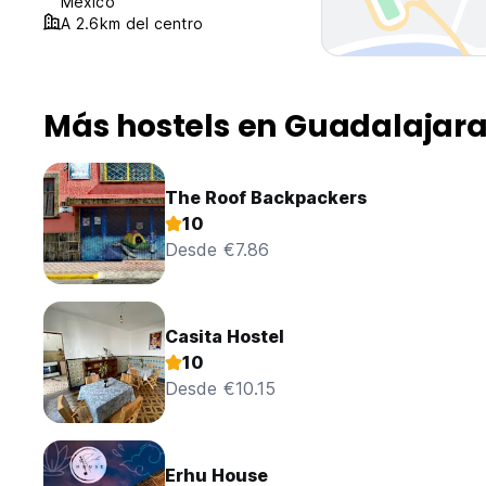
México
A 2.6km del centro
Más hostels en Guadalajar
The Roof Backpackers
10
Desde €7.86
Casita Hostel
10
Desde €10.15
Erhu House