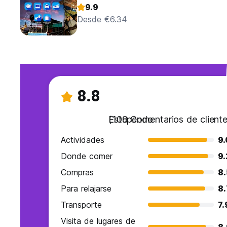
9.9
Desde €6.34
8.8
Estupendo
(108 Comentarios de cliente
Actividades
9.
Donde comer
9.
Compras
8.
Para relajarse
8.
Transporte
7.
Visita de lugares de