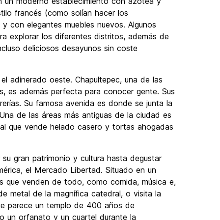
en un moderno establecimiento con azotea y
tilo francés (como solían hacer los
al y con elegantes muebles nuevos. Algunos
ra explorar los diferentes distritos, además de
ncluso deliciosos desayunos sin coste
 el adinerado oeste. Chapultepec, una de las
les, es además perfecta para conocer gente. Sus
ibrerías. Su famosa avenida es donde se junta la
 Una de las áreas más antiguas de la ciudad es
cal que vende helado casero y tortas ahogadas
su gran patrimonio y cultura hasta degustar
érica, el Mercado Libertad. Situado en un
tos que venden de todo, como comida, música e,
de metal de la magnífica catedral, o visita la
que parece un templo de 400 años de
do un orfanato y un cuartel durante la