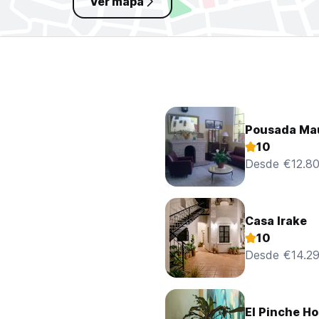
Ver mapa
a
Pousada Ma
10
Desde €12.8
Casa Irake
10
Desde €14.2
El Pinche Ho