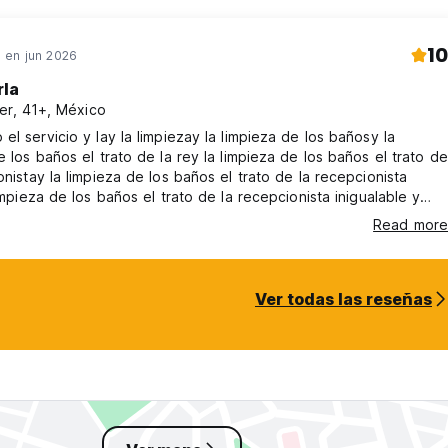
10
en jun 2026
rla
er, 41+, México
el servicio y lay la limpiezay la limpieza de los bañosy la
e los baños el trato de la rey la limpieza de los baños el trato de
onistay la limpieza de los baños el trato de la recepcionista
limpieza de los baños el trato de la recepcionista inigualable y
za muyy una terraza muy bonitay una terraza muy bonita donde
Read more
 una terraza muy bonita donde se puede apreciary una terraza
a donde se puede apreciar el atardecer
Ver todas las reseñas