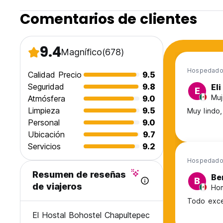
Comentarios de clientes
9.4
Magnífico
(678)
Hospedado 
Calidad Precio
9.5
Seguridad
9.8
Eli
E
Muj
Atmósfera
9.0
Limpieza
9.5
Muy lindo,
Personal
9.0
Ubicación
9.7
Servicios
9.2
Hospedado 
Resumen de reseñas
Be
B
de viajeros
Hom
Todo excel
El Hostal Bohostel Chapultepec