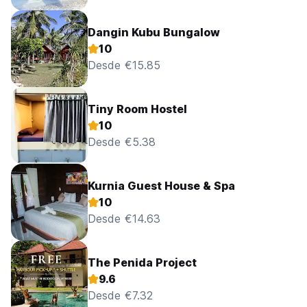
Dangin Kubu Bungalow
10
Desde €15.85
Tiny Room Hostel
10
Desde €5.38
Kurnia Guest House & Spa
10
Desde €14.63
The Penida Project
9.6
Desde €7.32