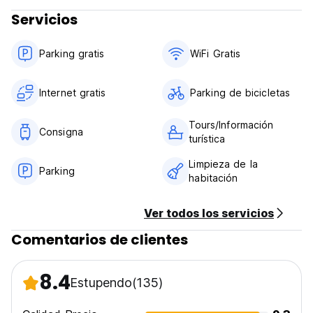
Recepción Tiempo de trabajo: 08: 00 ~ 22: 00. (Auto-
Servicios
translated from original language)
Parking gratis
WiFi Gratis
Internet gratis
Parking de bicicletas
Tours/Información
Consigna
turística
Limpieza de la
Parking
habitación
Ver todos los servicios
Comentarios de clientes
8.4
Estupendo
(135)