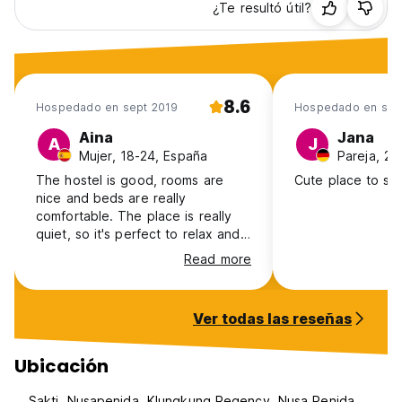
¿Te resultó útil?
8.6
Hospedado en sept 2019
Hospedado en sep
Aina
Jana
A
J
Mujer, 18-24, España
Pareja, 2
The hostel is good, rooms are
Cute place to st
nice and beds are really
comfortable. The place is really
quiet, so it's perfect to relax and
chill for some days. If you are
Read more
looking for party, don't go there!
They also have bikes to rent, but I
don't recommend to use them. It's
Ver todas las reseñas
better to get a driver. Breakfast
included in the price ;)
Ubicación
Sakti, Nusapenida, Klungkung Regency, Nusa Penida,