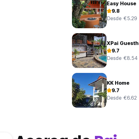
Easy House
9.8
Desde €5.29
XPai Guest
9.7
Desde €8.54
KK Home
9.7
Desde €6.62