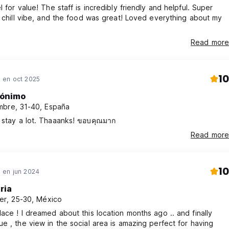
l for value! The staff is incredibly friendly and helpful. Super
t chill vibe, and the food was great! Loved everything about my
Read more
10
en oct 2025
ónimo
bre, 31-40, España
I enjoy my stay a lot. Thaaanks! ขอบคุณมาก
Read more
10
en jun 2024
ria
er, 25-30, México
ace ! I dreamed about this location months ago .. and finally
e , the view in the social area is amazing perfect for having