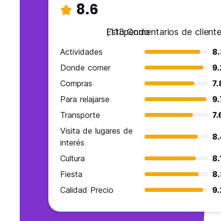
8.6
Estupendo
(113 Comentarios de cliente
Actividades
8.
Donde comer
9.
Compras
7.
Para relajarse
9.
Transporte
7.
Visita de lugares de
8.
interés
Cultura
8.
Fiesta
8.
Calidad Precio
9.