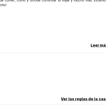
nde comer, cómo y dónde continuar tu viaje y mucho más. Estamo
nto!
e anticipación antes de la llegada.
Leer má
mar
ntilador solo con aire acondicionado. Asegúrese de hacer una r
Ver las reglas de la ca