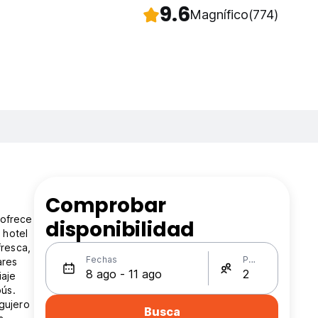
9.6
Magnífico
(774)
Comprobar
 ofrece
disponibilidad
 hotel
fresca,
Fechas
Personas
ares
iaje
bús.
gujero
Busca