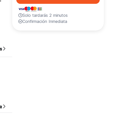
s
Solo tardarás 2 minutos
Confirmación Inmediata
s
eserva.
sa