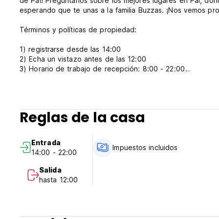
de Pai! Pregúntanos sobre los mejores lugares en Pai, dó
esperando que te unas a la familia Buzzas. ¡Nos vemos pro
Términos y políticas de propiedad:
1) registrarse desde las 14:00
2) Echa un vistazo antes de las 12:00
3) Horario de trabajo de recepción: 8:00 - 22:00
4) Pago a la llegada: solo efectivo.
5) La cancelación o la enmienda deben hacerse con 1 día d
6) El desayuno no está incluido
7) No hay fumar en la habitación, pero tiene un área de fu
Reglas de la casa
8) Tenga en cuenta que algunas habitaciones no tienen ve
(Auto-translated from original language)
Entrada
Impuestos incluidos
14:00 - 22:00
Salida
hasta 12:00