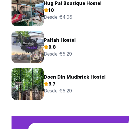
Hug Pai Boutique Hostel
10
Desde €4.96
Paifah Hostel
9.8
Desde €5.29
Doen Din Mudbrick Hostel
9.7
Desde €5.29