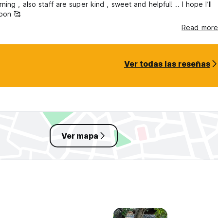
ing , also staff are super kind , sweet and helpful! .. I hope I’ll
oon 🥰
Read more
Ver todas las reseñas
Ver mapa