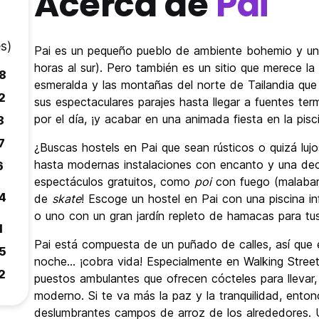
Acerca de
Pai
s)
Pai es un pequeño pueblo de ambiente bohemio y un d
horas al sur). Pero también es un sitio que merece l
8
esmeralda y las montañas del norte de Tailandia que
2
sus espectaculares parajes hasta llegar a fuentes te
por el día, ¡y acabar en una animada fiesta en la pisc
8
7
¿Buscas hostels en Pai que sean rústicos o quizá lu
hasta modernas instalaciones con encanto y una dec
6
espectáculos gratuitos, como
poi
con fuego (malabari
4
de
skate
! Escoge un hostel en Pai con una piscina inf
o uno con un gran jardín repleto de hamacas para t
1
Pai está compuesta de un puñado de calles, así que 
5
noche… ¡cobra vida! Especialmente en Walking Stree
2
puestos ambulantes que ofrecen cócteles para llevar,
moderno. Si te va más la paz y la tranquilidad, entonc
deslumbrantes campos de arroz de los alrededores. 