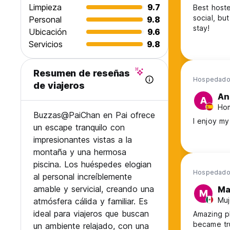
Limpieza
9.7
Best hoste
social, bu
Personal
9.8
stay!
Ubicación
9.6
Servicios
9.8
Resumen de reseñas
Hospedado 
de viajeros
An
A
Hom
Buzzas@PaiChan en Pai ofrece
un escape tranquilo con
impresionantes vistas a la
montaña y una hermosa
piscina. Los huéspedes elogian
Hospedado 
al personal increíblemente
amable y servicial, creando una
Ma
M
Muj
atmósfera cálida y familiar. Es
ideal para viajeros que buscan
Amazing pl
became tru
un ambiente relajado, con una