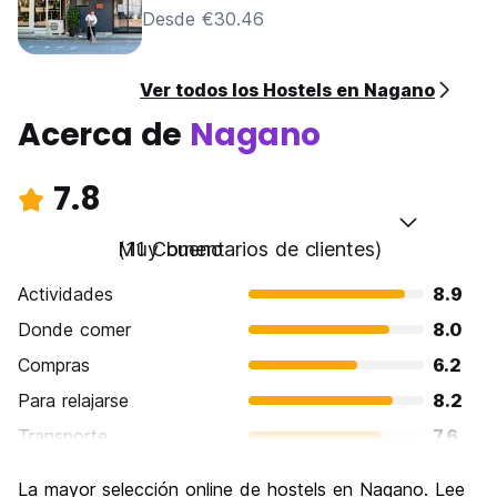
Desde €30.46
Ver todos los Hostels en Nagano
Acerca de
Nagano
7.8
Muy bueno
(11 Comentarios de clientes)
Actividades
8.9
Donde comer
8.0
Compras
6.2
Para relajarse
8.2
Transporte
7.6
Visita de lugares de interés
8.7
La mayor selección online de hostels en Nagano. Lee