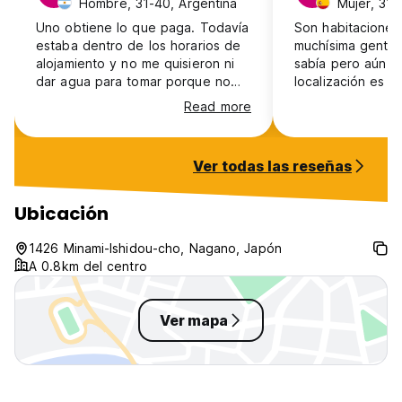
Hombre, 31-40, Argentina
Mujer, 31-
Uno obtiene lo que paga. Todavía
Son habitacione
estaba dentro de los horarios de
muchísima gente, 
alojamiento y no me quisieron ni
sabía pero aún a
dar agua para tomar porque no
localización es b
quedaban vasos. las camas bien
Read more
pero los espacios comunes solo
entran 4 personas para los
cientos que hay en el Hostel. Las
Ver todas las reseñas
camas limpias y cómodas pero es
solo para quedarse una noche ya
que esta cerca de la estación de
Ubicación
tren.
1426 Minami-Ishidou-cho, Nagano, Japón
A 0.8km del centro
Ver mapa