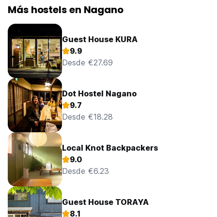
Más hostels en Nagano
Guest House KURA
9.9
Desde €27.69
Dot Hostel Nagano
9.7
Desde €18.28
Local Knot Backpackers
9.0
Desde €6.23
Guest House TORAYA
8.1