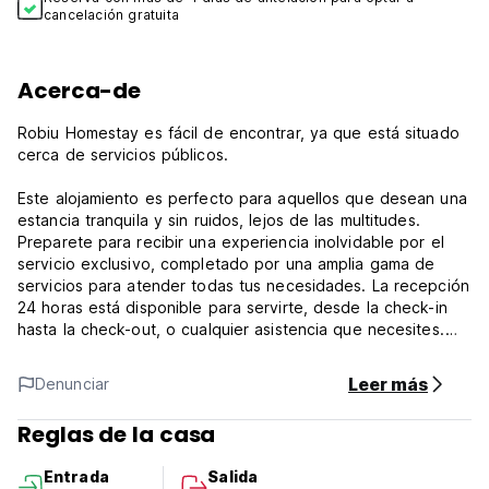
cancelación gratuita
Acerca-de
Robiu Homestay es fácil de encontrar, ya que está situado
cerca de servicios públicos.
Este alojamiento es perfecto para aquellos que desean una
estancia tranquila y sin ruidos, lejos de las multitudes.
Preparete para recibir una experiencia inolvidable por el
servicio exclusivo, completado por una amplia gama de
servicios para atender todas tus necesidades. La recepción
24 horas está disponible para servirte, desde la check-in
hasta la check-out, o cualquier asistencia que necesites.
Si deseas más, no te preocupes, estamos siempre
Leer más
Denunciar
disponibles para atenderte.
Reglas de la casa
Las condiciones y términos de este alojamiento son los
siguientes:
Entrada
Salida