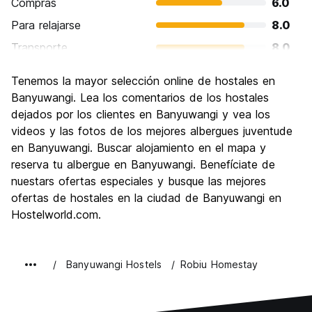
Compras
6.0
Para relajarse
8.0
Transporte
8.0
Visita de lugares de interés
10.0
Tenemos la mayor selección online de hostales en
Cultura
6.0
Banyuwangi. Lea los comentarios de los hostales
Fiesta
dejados por los clientes en Banyuwangi y vea los
4.0
videos y las fotos de los mejores albergues juventude
Calidad Precio
8.0
en Banyuwangi. Buscar alojamiento en el mapa y
reserva tu albergue en Banyuwangi. Benefíciate de
nuestars ofertas especiales y busque las mejores
ofertas de hostales en la ciudad de Banyuwangi en
Hostelworld.com.
Banyuwangi Hostels
Robiu Homestay