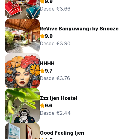
9.9
Desde €3.66
ReVive Banyuwangi by Snooze
9.9
Desde €3.90
HHHH
9.7
Desde €3.76
Zzz Ijen Hostel
9.6
Desde €2.44
Good Feeling Ijen