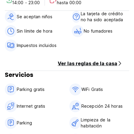
14:00 - 23:00
hasta 00:00
1 día antes de la llegada, puedes cancelar sin penalización.
En el caso de una cancelación tardía o no aparecimiento,
La tarjeta de crédito
se cobrará el primer día de tu estancia.
Se aceptan niños
no ha sido aceptada
La check-in es de 14:00 a 23:00.
Sin límite de hora
No fumadores
La check-out es de 12:00 a 00:00.
Impuestos incluidos
Puedes pagar por tu estancia al llegar, a través de cash.
Ver las reglas de la casa
El desayuno está incluido.
Servicios
No hay una prohibición de la hora de la cena.
El horario de recepción es 24 horas. (Auto-translated from
Parking gratis
WiFi Gratis
original language)
Internet gratis
Recepción 24 horas
Limpieza de la
Parking
habitación