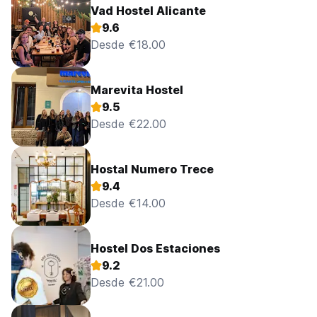
Vad Hostel Alicante
9.6
Desde €18.00
Marevita Hostel
9.5
Desde €22.00
Hostal Numero Trece
9.4
Desde €14.00
Hostel Dos Estaciones
9.2
Desde €21.00