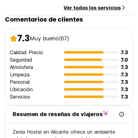
Ver todos los servicios
Pago al llegar por tarjetas de efectivo, crédito y débito
Impuestos incluidos
Comentarios de clientes
Desayuno no incluido
General:
7.3
Muy bueno
(67)
Recepción de 24 horas.
No hay toque de queda
Sin condiciones especiales (Auto-translated from original
Calidad Precio
7.3
language)
Seguridad
7.0
Atmósfera
7.3
Limpieza
7.3
Personal
7.3
Ubicación
7.3
Servicios
7.3
Resumen de reseñas de viajeros
Zenia Hostel en Alicante ofrece un ambiente