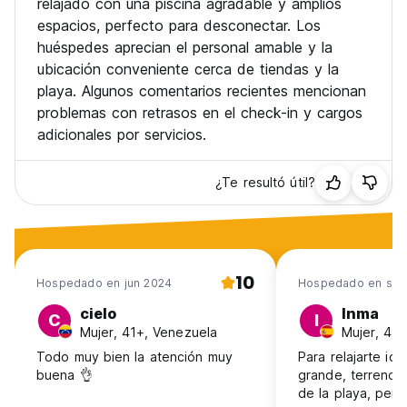
relajado con una piscina agradable y amplios
espacios, perfecto para desconectar. Los
huéspedes aprecian el personal amable y la
ubicación conveniente cerca de tiendas y la
playa. Algunos comentarios recientes mencionan
problemas con retrasos en el check-in y cargos
adicionales por servicios.
¿Te resultó útil?
10
Hospedado en jun 2024
Hospedado en sep
cielo
Inma
C
I
Mujer, 41+, Venezuela
Mujer, 41+
Todo muy bien la atención muy
Para relajarte ide
buena 👌
grande, terreno 
de la playa, pers