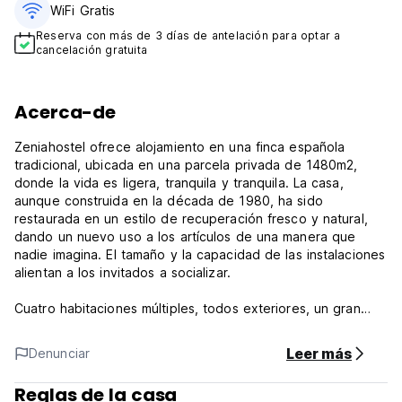
WiFi Gratis
Reserva con más de 3 días de antelación para optar a
cancelación gratuita
Acerca-de
Zeniahostel ofrece alojamiento en una finca española
tradicional, ubicada en una parcela privada de 1480m2,
donde la vida es ligera, tranquila y tranquila. La casa,
aunque construida en la década de 1980, ha sido
restaurada en un estilo de recuperación fresco y natural,
dando un nuevo uso a los artículos de una manera que
nadie imagina. El tamaño y la capacidad de las instalaciones
alientan a los invitados a socializar.
Cuatro habitaciones múltiples, todos exteriores, un gran
salón y una excelente cocina, todas conectadas con las
terrazas y espacios exteriores, permiten el ocio de una
Leer más
Denunciar
manera íntima: porche en la parte delantera, terraza en el
sur, comedor al aire libre al lado de la cocina, con picnic
Reglas de la casa
con picnic Área en el fondo del patio, jardín de piscinas