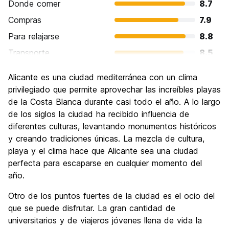
Donde comer
8.7
Compras
7.9
Para relajarse
8.8
Transporte
8.5
Visita de lugares de interés
7.9
Alicante es una ciudad mediterránea con un clima
Cultura
8.0
privilegiado que permite aprovechar las increíbles playas
Fiesta
de la Costa Blanca durante casi todo el año. A lo largo
8.4
de los siglos la ciudad ha recibido influencia de
Calidad Precio
8.5
diferentes culturas, levantando monumentos históricos
y creando tradiciones únicas. La mezcla de cultura,
playa y el clima hace que Alicante sea una ciudad
perfecta para escaparse en cualquier momento del
año.
Otro de los puntos fuertes de la ciudad es el ocio del
que se puede disfrutar. La gran cantidad de
universitarios y de viajeros jóvenes llena de vida la