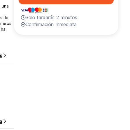
s una
Solo tardarás 2 minutos
stilo
añeros
Confirmación Inmediata
cha
s
 su
ión
sa