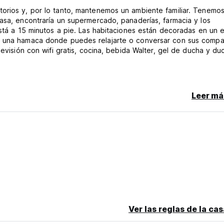
orios y, por lo tanto, mantenemos un ambiente familiar. Tenemo
asa, encontraría un supermercado, panaderías, farmacia y los
stá a 15 minutos a pie. Las habitaciones están decoradas en un e
 y una hamaca donde puedes relajarte o conversar con sus comp
levisión con wifi gratis, cocina, bebida Walter, gel de ducha y du
Leer má
de una cancelación tardía o no, se le cobrará la primera noche de
eck-in es que se espera que llegue más que las horas de recepc
pedido solo)
Ver las reglas de la ca