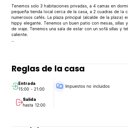
Tenemos solo 3 habitaciones privadas, a 4 camas en dormit
pequeña tienda local cerca de la casa, a 2 cuadras de la c
numerosos cafés. La plaza principal (alcalde de la plaza) e
hippy elegante. Tenemos un buen patio con mesas, sillas
de viaje. Tenemos una sala de estar con un sofá sillas y te
caliente.
Política y condición del hostal de anfitrión familiar:
Política de cancelación: 72h antes de la llegada. En caso 
Reglas de la casa
estadía.
Ingrese de 15.00 a 21.00
Entrada
Echa un vistazo antes de las 12.00
Impuestos no incluidos
15:00 - 21:00
Infórmenos su tiempo de llegada de estimación para el ch
(solo el check en el control y el conde están avalables a 
Salida
Pago al llegar por efectivo (moneda colombiana)
hasta 12:00
Impuestos no incluidos (19% solo para colombianos)
Desayuno no incluido
General: