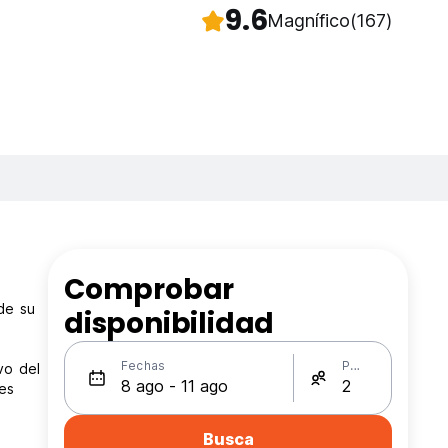
9.6
Magnífico
(167)
Comprobar
 de su
disponibilidad
Fechas
Personas
vo del
res
Busca