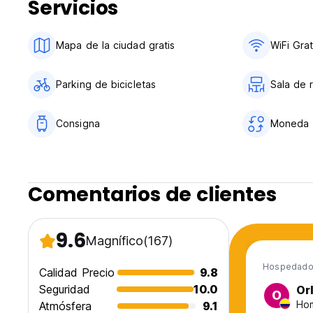
Servicios
Recepción de 07.30 a 21.00
No hay toque de queda
Pegueras (por favor envíenos un correo electrónico para en
Mapa de la ciudad gratis
WiFi Grat
Parking de bicicletas
Sala de 
Consigna
Moneda
Comentarios de clientes
9.6
Magnífico
(167)
Hospedado 
Calidad Precio
9.8
Seguridad
10.0
Or
O
Hom
Atmósfera
9.1