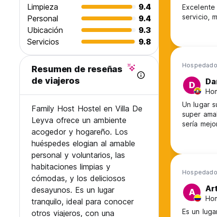
Limpieza
9.4
Excelente 
servicio, 
Personal
9.4
Ubicación
9.3
Servicios
9.8
Hospedado 
Resumen de reseñas
de viajeros
Da
D
Hom
Un lugar s
Family Host Hostel en Villa De
super ama
Leyva ofrece un ambiente
sería mejo
acogedor y hogareño. Los
huéspedes elogian al amable
personal y voluntarios, las
habitaciones limpias y
Hospedado
cómodas, y los deliciosos
Ar
desayunos. Es un lugar
A
Hom
tranquilo, ideal para conocer
Es un luga
otros viajeros, con una