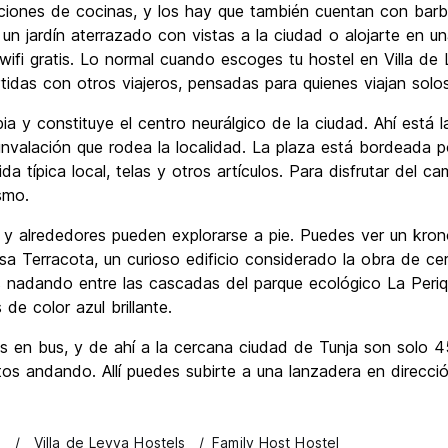
laciones de cocinas, y los hay que también cuentan con bar
n jardín aterrazado con vistas a la ciudad o alojarte en u
fi gratis. Lo normal cuando escoges tu hostel en Villa de 
idas con otros viajeros, pensadas para quienes viajan sol
y constituye el centro neurálgico de la ciudad. Ahí está l
unvalación que rodea la localidad. La plaza está bordeada po
típica local, telas y otros artículos. Para disfrutar del ca
ismo.
a y alrededores pueden explorarse a pie. Puedes ver un kro
asa Terracota, un curioso edificio considerado la obra de 
 nadando entre las cascadas del parque ecológico La Periq
 de color azul brillante.
s en bus, y de ahí a la cercana ciudad de Tunja son solo 
utos andando. Allí puedes subirte a una lanzadera en direcc
s
Villa de Leyva Hostels
Family Host Hostel