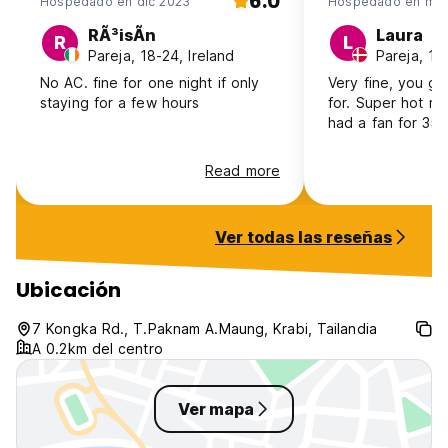
6.0
Hospedado en dic 2023
Hospedado en mar
RÃ³isÃ­n
Laura
R
L
Pareja, 18-24, Ireland
Pareja, 1
No AC. fine for one night if only
Very fine, you g
staying for a few hours
for. Super hot r
had a fan for 35
Read more
Ver todas las reseñas
Ubicación
7 Kongka Rd., T.Paknam A.Maung, Krabi, Tailandia
A 0.2km del centro
Ver mapa