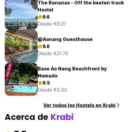
The Bananas - Off the beaten track
Hostel
9.6
Desde €9.27
@Aonang Guesthouse
9.6
Desde €21.76
Base Ao Nang Beachfront by
Nomads
9.5
Desde €5.53
Ver todos los Hostels en Krabi
Acerca de
Krabi