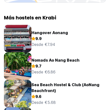
Más hostels en Krabi
Hangover Aonang
9.9
Desde €7.94
Nomads Ao Nang Beach
9.7
Desde €6.86
Sea Beach Hostel & Club (AoNang
Beachfront)
9.6
Desde €5.68