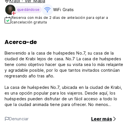
Krabi · Ver Mapa
WiFi Gratis
quedándose
Reserva con más de 2 días de antelación para optar a
cancelación gratuita
Acerca-de
Bienvenido a la casa de huéspedes No.7, su casa de la
ciudad de Krabi lejos de casa. No.7 La casa de huéspedes
tiene como objetivo hacer que su visita sea lo más relajante
y agradable posible, por lo que tantos invitados continúan
regresando año tras año.
La casa de huéspedes No.7, ubicada en la ciudad de Krabi,
es una opción popular para los viajeros. Desde aquí, los
huéspedes pueden disfrutar de un fácil acceso a todo lo
que la ciudad animada tiene para ofrecer. No menos
excepcional es el fácil acceso del hotel a las innumerables
atracciones y puntos de referencia de la ciudad, como
Leer más
Denunciar
Krabi Town Signal (1.5 millas) y esculturas increíbles en la
ciudad de Krabi (2.5 millas)