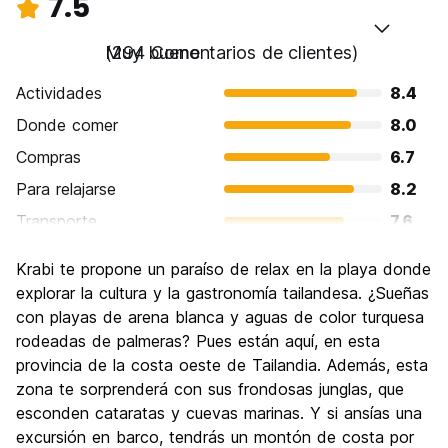
7.5
Muy bueno
(294 Comentarios de clientes)
Actividades
8.4
Donde comer
8.0
Compras
6.7
Para relajarse
8.2
Transporte
7.6
Visita de lugares de interés
7.5
Krabi te propone un paraíso de relax en la playa donde
Cultura
6.9
explorar la cultura y la gastronomía tailandesa. ¿Sueñas
Fiesta
con playas de arena blanca y aguas de color turquesa
6.4
rodeadas de palmeras? Pues están aquí, en esta
Calidad Precio
8.0
provincia de la costa oeste de Tailandia. Además, esta
zona te sorprenderá con sus frondosas junglas, que
esconden cataratas y cuevas marinas. Y si ansías una
excursión en barco, tendrás un montón de costa por