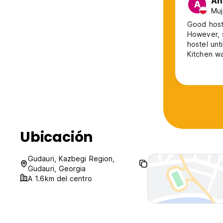
An
A
Muj
Good hoste
However, s
hostel unt
Kitchen wa
bathroom u
hostel partied all night. Please m
or a bar w
Ubicación
Gudauri, Kazbegi Region,
Gudauri, Georgia
A 1.6km del centro