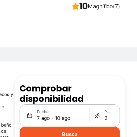
10
Magnífico
(7)
Comprobar
ecos y
disponibilidad
 se
Fechas
Personas
a baño
 de
Busca