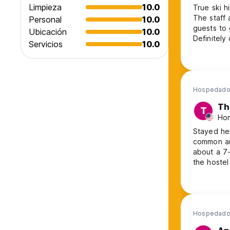
Limpieza
10.0
True ski h
The staff 
Personal
10.0
guests to 
Ubicación
10.0
Definitely
Servicios
10.0
Hospedado 
Th
T
Hom
Stayed he
common ar
about a 7-
the hostel
recommend
Hospedado