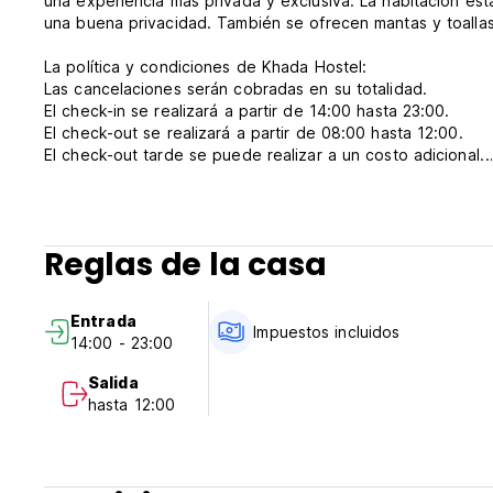
una experiencia más privada y exclusiva. La habitación es
una buena privacidad. También se ofrecen mantas y toalla
La política y condiciones de Khada Hostel:
Las cancelaciones serán cobradas en su totalidad.
El check-in se realizará a partir de 14:00 hasta 23:00.
El check-out se realizará a partir de 08:00 hasta 12:00.
El check-out tarde se puede realizar a un costo adicional.
El pago antes de la visita por tarjetas de crédito y de débi
El desayuno no está incluido.
Las condiciones generales de Khada Hostel:
Reglas de la casa
El recepcionista estará de 09:00 a 20:00.
No hay una curfew. (Auto-translated from original language
Entrada
Impuestos incluidos
14:00 - 23:00
Salida
hasta 12:00