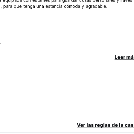
tá equipada con estantes para guardar cosas personales y llaves
s, para que tenga una estancia cómoda y agradable.
to.
Leer má
)
Ver las reglas de la ca