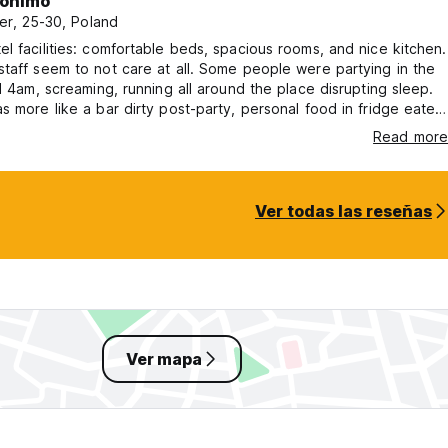
ónimo
er, 25-30, Poland
l facilities: comfortable beds, spacious rooms, and nice kitchen.
taff seem to not care at all. Some people were partying in the
il 4am, screaming, running all around the place disrupting sleep.
s more like a bar dirty post-party, personal food in fridge eaten,
nclean with broken facilities. There were people from outside
Read more
ention in description that it is party hostel
ith comfortable beds.
Ver todas las reseñas
Ver mapa