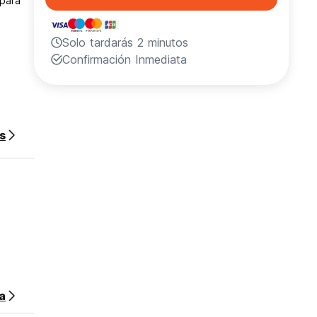
 para
Solo tardarás 2 minutos
Confirmación Inmediata
s
sa