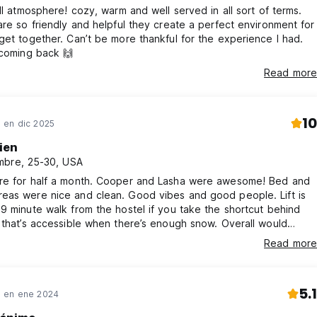
ill atmosphere! cozy, warm and well served in all sort of terms.
are so friendly and helpful they create a perfect environment for
get together. Can’t be more thankful for the experience I had.
 coming back 🙌
Read more
10
en dic 2025
ien
bre, 25-30, USA
re for half a month. Cooper and Lasha were awesome! Bed and
eas were nice and clean. Good vibes and good people. Lift is
9 minute walk from the hostel if you take the shortcut behind
 that’s accessible when there’s enough snow. Overall would
 and would stay again!
Read more
5.1
 en ene 2024