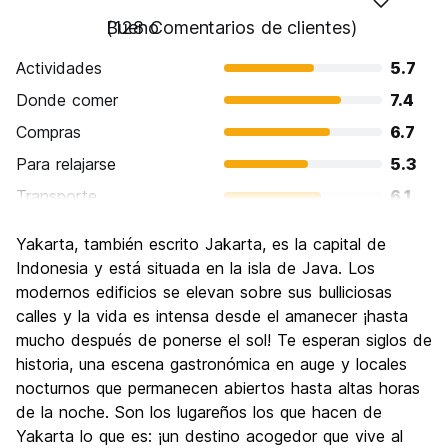
Bueno
(128 Comentarios de clientes)
Actividades
5.7
Donde comer
7.4
Compras
6.7
Para relajarse
5.3
Transporte
6.1
Visita de lugares de interés
5.7
Yakarta, también escrito Jakarta, es la capital de
Cultura
6.5
Indonesia y está situada en la isla de Java. Los
Fiesta
modernos edificios se elevan sobre sus bulliciosas
6.3
calles y la vida es intensa desde el amanecer ¡hasta
Calidad Precio
6.7
mucho después de ponerse el sol! Te esperan siglos de
historia, una escena gastronómica en auge y locales
nocturnos que permanecen abiertos hasta altas horas
de la noche. Son los lugareños los que hacen de
Yakarta lo que es: ¡un destino acogedor que vive al