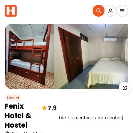
Hostel
Fenix
7.9
Hotel &
(47 Comentarios de clientes)
Hostel