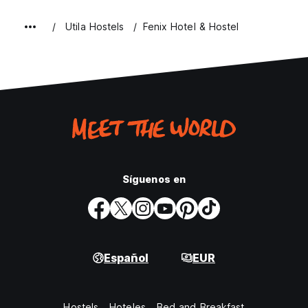
Utila Hostels
Fenix Hotel & Hostel
Síguenos en
Español
EUR
Hostels
Hoteles
Bed and Breakfast