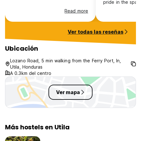
pride in the spac
quite good as wel
Read more
minute walk from 
keep up the good
Ver todas las reseñas
Ubicación
Lozano Road, 5 min walking from the Ferry Port, In,
Utila, Honduras
A 0.3km del centro
Ver mapa
Más hostels en Utila