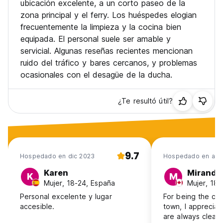
ubicación excelente, a un corto paseo de la
zona principal y el ferry. Los huéspedes elogian
frecuentemente la limpieza y la cocina bien
equipada. El personal suele ser amable y
servicial. Algunas reseñas recientes mencionan
ruido del tráfico y bares cercanos, y problemas
ocasionales con el desagüe de la ducha.
¿Te resultó útil?
9.7
Hospedado en dic 2023
Hospedado en abr
Karen
Miranda
K
M
Mujer, 18-24, España
Mujer, 18
Personal excelente y lugar
For being the che
accesible.
town, I appreciate
are always clean