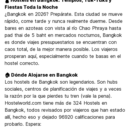
🛕 Hostels en Bangkok: Templos, Tuk-Tuks y
Cultura
8.8
Fiestas Toda la Noche
Fiesta
¿Bangkok en 2026? Prepárate. Esta ciudad se mueve
8.6
rápido, come tarde y nunca realmente duerme. Desde
Calidad Precio
8.6
bares en azoteas con vista al río Chao Phraya hasta
pad thai de 5 baht en mercados nocturnos, Bangkok
es donde viajes presupuestarios se encuentran con
caos total, de la mejor manera posible. Los viajeros
prosperan aquí, especialmente cuando te basas en el
hostel correcto.
🏠 Dónde Alojarse en Bangkok
Los hostels de Bangkok son legendarios. Son hubs
sociales, centros de planificación de viajes y a veces
la razón por la que pierdes tu tren (vale la pena).
Hostelworld.com tiene más de 324 Hostels en
Bangkok, todos revisados por viajeros que han estado
allí, hecho eso y dejado 96920 calificaciones para
probarlo. Espera: