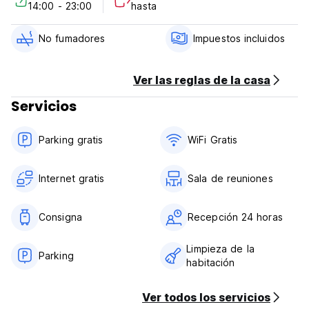
14:00 - 23:00
hasta
1) Entrada a partir de las 14:00
2) Salida antes de las 11:00
No fumadores
Impuestos incluidos
3) Horario de recepción: 24 horas
4) Pago a la Llegada: Efectivo y tarjeta de crédito
5) La cancelación o modificación debe realizarse 3 días
Ver las reglas de la casa
antes de la llegada.
Servicios
6) El desayuno no está incluido.
7) NO fumar en la habitación, pero sí contar con área para
fumadores.
Parking gratis
WiFi Gratis
8) Solo aceptamos huéspedes mayores de 18 años. (Auto-
translated from original language)
Internet gratis
Sala de reuniones
Consigna
Recepción 24 horas
Limpieza de la
Parking
habitación
Ver todos los servicios