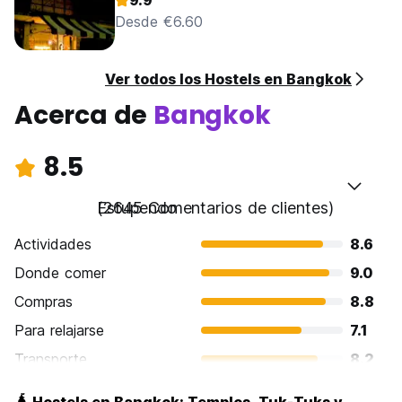
9.9
Desde €6.60
Ver todos los Hostels en Bangkok
Acerca de
Bangkok
8.5
Estupendo
(2645 Comentarios de clientes)
Actividades
8.6
Donde comer
9.0
Compras
8.8
Para relajarse
7.1
Transporte
8.2
Visita de lugares de interés
8.7