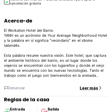
cancelación gratuita
Acerca-de
El Workation Hotel del Barrio
YANH es un acrónimo de Your Average Neighborhood Hotel
y la palabra en sí significa "vecindario" en el idioma
tailandés.
Esta palabra resume nuestra visión. Este hotel, que captura
el ambiente histórico del barrio, es un lugar donde los
viajeros se encuentran con los lugareños y donde el viejo
mundo se encuentra con las nuevas tecnologías. Tanto el
trabajo como el juego son bienvenidos en la animada
ciudad de Ratchawat. Creamos un ambiente ideal para el
equilibrio entre el trabajo y la vida personal donde los
Leer más
Denunciar
huéspedes pueden concentrarse en sus proyectos y al
mismo tiempo pueden salir instantáneamente a explorar la
Reglas de la casa
cultura local.
Entrada
Salida
Términos y condiciones de la propiedad: