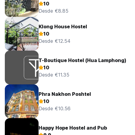
10
Desde €8.85
Klong House Hostel
10
Desde €12.54
T-Boutique Hostel (Hua Lamphong)
10
Desde €11.35
Phra Nakhon Poshtel
10
Desde €10.56
Happy Hope Hostel and Pub