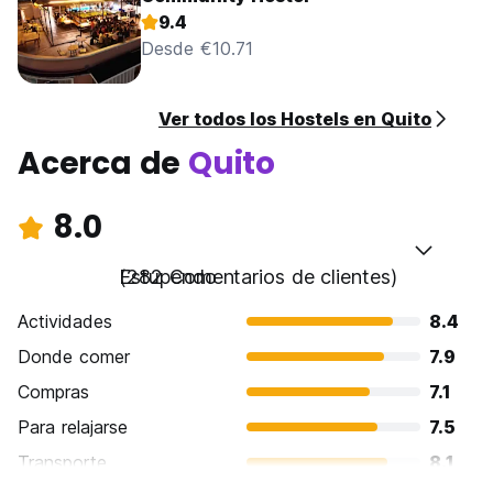
9.4
Desde €10.71
Ver todos los Hostels en Quito
Acerca de
Quito
8.0
Estupendo
(282 Comentarios de clientes)
Actividades
8.4
Donde comer
7.9
Compras
7.1
Para relajarse
7.5
Transporte
8.1