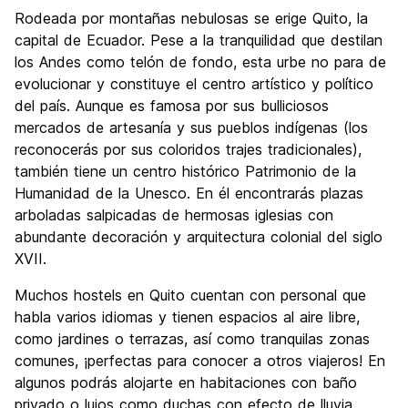
Visita de lugares de interés
8.6
Rodeada por montañas nebulosas se erige Quito, la
Cultura
8.5
capital de Ecuador. Pese a la tranquilidad que destilan
Fiesta
los Andes como telón de fondo, esta urbe no para de
7.5
evolucionar y constituye el centro artístico y político
Calidad Precio
8.4
del país. Aunque es famosa por sus bulliciosos
mercados de artesanía y sus pueblos indígenas (los
reconocerás por sus coloridos trajes tradicionales),
también tiene un centro histórico Patrimonio de la
Humanidad de la Unesco. En él encontrarás plazas
arboladas salpicadas de hermosas iglesias con
abundante decoración y arquitectura colonial del siglo
XVII.
Muchos hostels en Quito cuentan con personal que
habla varios idiomas y tienen espacios al aire libre,
como jardines o terrazas, así como tranquilas zonas
comunes, ¡perfectas para conocer a otros viajeros! En
algunos podrás alojarte en habitaciones con baño
privado o lujos como duchas con efecto de lluvia.