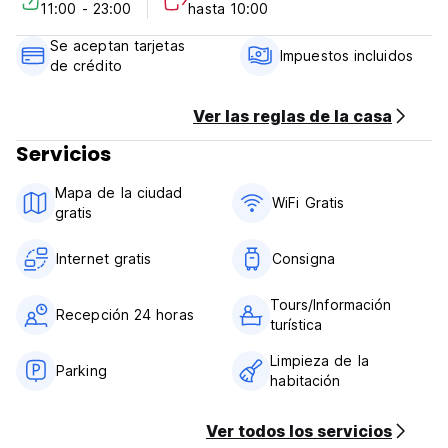
11:00 - 23:00
hasta 10:00
Hostal Almagro Policy and Conditions:
Se aceptan tarjetas
Cancellation Policy: 1 day before arrival. In case of a late
Impuestos incluidos
de crédito
cancellation or No Show, you will be charged the first night
of your stay.
Ver las reglas de la casa
Check in from 11.00
Servicios
Check out before 10.00
Mapa de la ciudad
Check in and check out available 24hrs
WiFi Gratis
gratis
Payment upon arrival by cash, credit and debit card
Taxes included
Internet gratis
Consigna
Breakfast not included
Tours/Información
Recepción 24 horas
turística
Limpieza de la
Parking
habitación
Ver todos los servicios