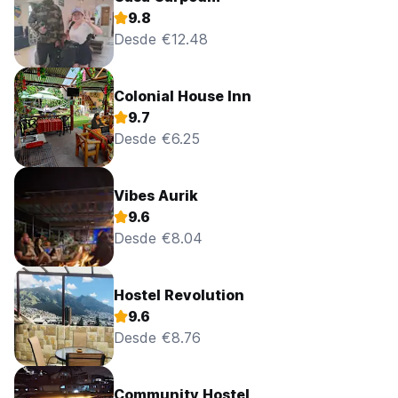
9.8
Desde €12.48
Colonial House Inn
9.7
Desde €6.25
Vibes Aurik
9.6
Desde €8.04
Hostel Revolution
9.6
Desde €8.76
Community Hostel