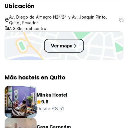
Ubicación
Av. Diego de Almagro N24'24 y Av. Joaquin Pinto,
Quito, Ecuador
A 3.3km del centro
Ver mapa
Más hostels en Quito
Minka Hostel
9.8
Desde €8.51
Casa Carpedm