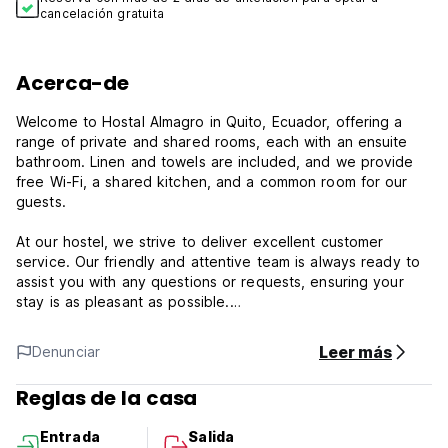
cancelación gratuita
Acerca-de
Welcome to Hostal Almagro in Quito, Ecuador, offering a
range of private and shared rooms, each with an ensuite
bathroom. Linen and towels are included, and we provide
free Wi-Fi, a shared kitchen, and a common room for our
guests.
At our hostel, we strive to deliver excellent customer
service. Our friendly and attentive team is always ready to
assist you with any questions or requests, ensuring your
stay is as pleasant as possible.
Hostal Almagro is situated in the heart of La Mariscal, near
Leer más
Denunciar
Plaza Quinde, also known as Plaza Foch. This vibrant area is
renowned for its numerous entertainment venues, including
Reglas de la casa
bars, nightclubs, cafés, and eateries, creating a lively and
enjoyable atmosphere for all visitors.
Entrada
Salida