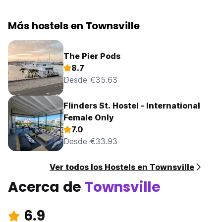
Más hostels en Townsville
The Pier Pods
8.7
Desde €35.63
Flinders St. Hostel - International
Female Only
7.0
Desde €33.93
Ver todos los Hostels en Townsville
Acerca de
Townsville
6.9