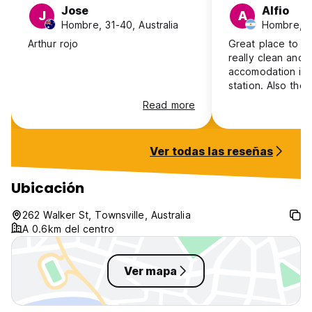
translated from original language)
Jose
Alfio
J
A
Hombre, 31-40, Australia
Hombre, 1
Arthur rojo
Great place to st
really clean and 
accomodation is c
station. Also the
free shuttle to the 
Read more
owner and the e
very friendly.
Ver todas las reseñas
Ubicación
262 Walker St, Townsville, Australia
A 0.6km del centro
Ver mapa