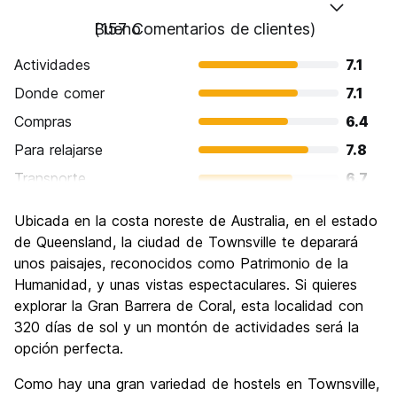
Bueno
(157 Comentarios de clientes)
Actividades
7.1
Donde comer
7.1
Compras
6.4
Para relajarse
7.8
Transporte
6.7
Visita de lugares de interés
6.9
Ubicada en la costa noreste de Australia, en el estado
Cultura
6.4
de Queensland, la ciudad de Townsville te deparará
Fiesta
unos paisajes, reconocidos como Patrimonio de la
6.6
Humanidad, y unas vistas espectaculares. Si quieres
Calidad Precio
7.1
explorar la Gran Barrera de Coral, esta localidad con
320 días de sol y un montón de actividades será la
opción perfecta.
Como hay una gran variedad de hostels en Townsville,